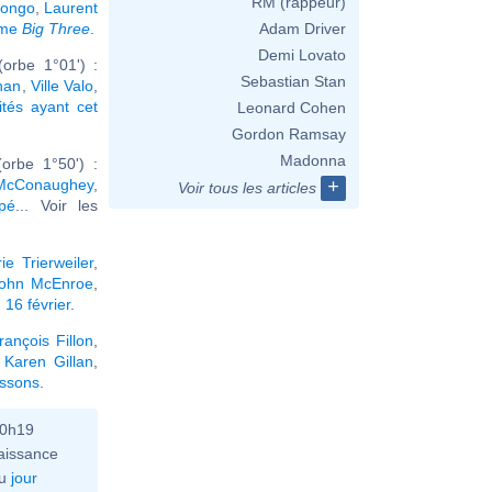
RM (rappeur)
Bongo
,
Laurent
ême
Big Three
.
Adam Driver
Demi Lovato
orbe 1°01') :
Sebastian Stan
han
,
Ville Valo
,
ités ayant cet
Leonard Cohen
Gordon Ramsay
Madonna
orbe 1°50') :
McConaughey
,
+
Voir tous les articles
pé
... Voir les
rie Trierweiler
,
ohn McEnroe
,
16 février
.
rançois Fillon
,
,
Karen Gillan
,
issons
.
10h19
aissance
u
jour