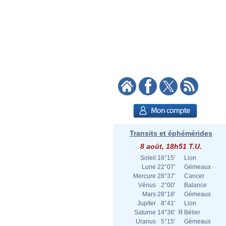
Transits et éphémérides
8 août, 18h51 T.U.
Soleil
16°15'
Lion
Lune
22°07'
Gémeaux
Mercure
28°37'
Cancer
Vénus
2°00'
Balance
Mars
28°18'
Gémeaux
Jupiter
8°41'
Lion
Saturne
14°36'
Я
Bélier
Uranus
5°15'
Gémeaux