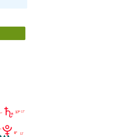
17°
17'
0°
12'