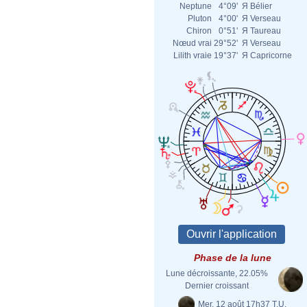
Neptune
4°09'
Я
Bélier
Pluton
4°00'
Я
Verseau
Chiron
0°51'
Я
Taureau
Nœud vrai
29°52'
Я
Verseau
Lilith vraie
19°37'
Я
Capricorne
Phase de la lune
Lune décroissante, 22.05%
Dernier croissant
Mer. 12 août 17h37 T.U.