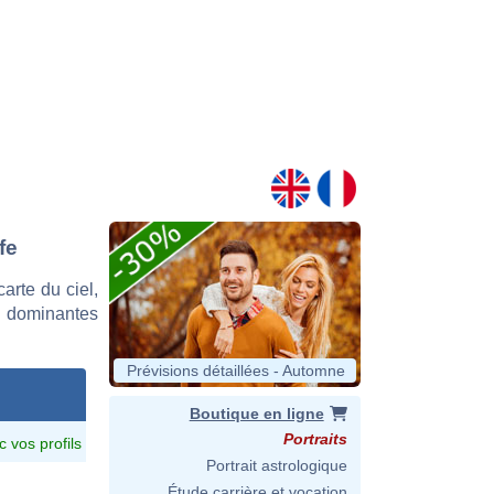
fe
arte du ciel,
s dominantes
Prévisions détaillées - Automne
Boutique en ligne
Portraits
c vos profils
Portrait astrologique
Étude carrière et vocation