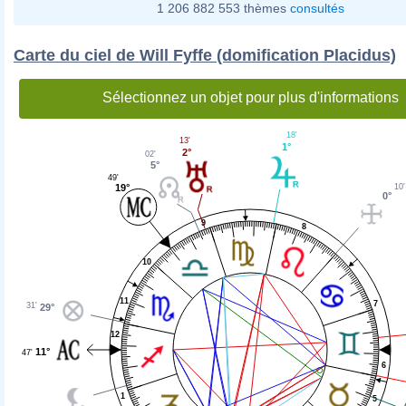
1 206 882 553 thèmes
consultés
Carte du ciel de Will Fyffe (domification Placidus)
Sélectionnez un objet pour plus d'informations
18'
13'
1°
2°
02'
5°
49'
19°
10'
0°
9
8
10
11
7
31'
29°
12
11°
47'
6
1
5