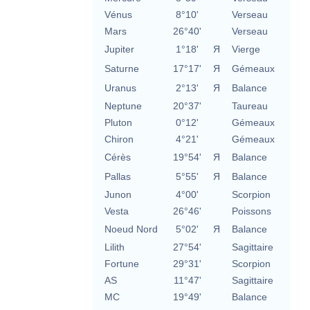
Vénus
8°10'
Verseau
Mars
26°40'
Verseau
Jupiter
1°18'
Я
Vierge
Saturne
17°17'
Я
Gémeaux
Uranus
2°13'
Я
Balance
Neptune
20°37'
Taureau
Pluton
0°12'
Gémeaux
Chiron
4°21'
Gémeaux
Cérès
19°54'
Я
Balance
Pallas
5°55'
Я
Balance
Junon
4°00'
Scorpion
Vesta
26°46'
Poissons
Noeud Nord
5°02'
Я
Balance
Lilith
27°54'
Sagittaire
Fortune
29°31'
Scorpion
AS
11°47'
Sagittaire
MC
19°49'
Balance