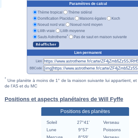
Paramètres de calcul
Thème tropical
Thème sidéral
Domification Placidus
Maisons égales
Koch
Noeud nord vrai
Noeud nord moyen
Lilith vraie
Lilith moyenne
*
Sauts Astrotheme
Pas de saut en maison suivante
Lien permanent
Lien
BBCode
*
Une planète à moins de 1° de la maison suivante lui appartient, et 
de l'AS et du MC
Positions et aspects planétaires de Will Fyffe
Positions des planètes
Soleil
27°41'
Verseau
Lune
9°57'
Poissons
Mercure
8°59'
Verseau