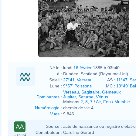
This is
photograph
CNA 964
from the
collections
of the
Imperial
War
Museums
.
Né le :
lundi
16 février
1885 à 03h40
à :
Dundee, Scotland (Royaume-Uni)
Soleil :
27°41' Verseau
AS :
11°47' Sag
Lune :
9°57' Poissons
MC :
19°49' Ba
Verseau
,
Sagittaire
,
Gémeaux
Dominantes
:
Jupiter
,
Saturne
,
Vénus
Maisons
2
,
8
,
7
/
Air
,
Feu
/
Mutable
Numérologie
:
chemin de vie 4
Vues
:
9 846
AA
Source :
acte de naissance ou registre d'état-ci
Contributeur :
Caroline Gerard
Fiabilité