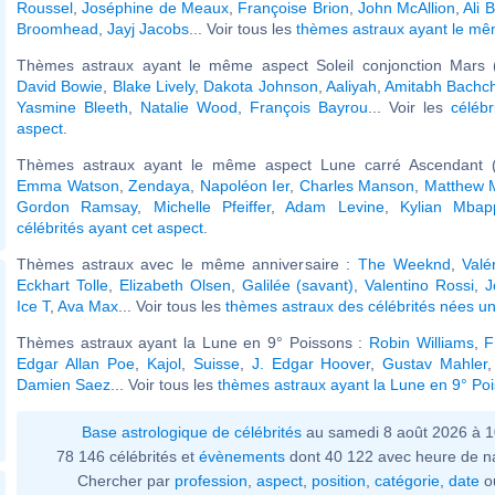
Roussel
,
Joséphine de Meaux
,
Françoise Brion
,
John McAllion
,
Ali 
Broomhead
,
Jayj Jacobs
... Voir tous les
thèmes astraux ayant le m
Thèmes astraux ayant le même aspect Soleil conjonction Mars (
David Bowie
,
Blake Lively
,
Dakota Johnson
,
Aaliyah
,
Amitabh Bachc
Yasmine Bleeth
,
Natalie Wood
,
François Bayrou
... Voir les
célébr
aspect
.
Thèmes astraux ayant le même aspect Lune carré Ascendant (
Emma Watson
,
Zendaya
,
Napoléon Ier
,
Charles Manson
,
Matthew 
Gordon Ramsay
,
Michelle Pfeiffer
,
Adam Levine
,
Kylian Mbap
célébrités ayant cet aspect
.
Thèmes astraux avec le même anniversaire :
The Weeknd
,
Valé
Eckhart Tolle
,
Elizabeth Olsen
,
Galilée (savant)
,
Valentino Rossi
,
J
Ice T
,
Ava Max
... Voir tous les
thèmes astraux des célébrités nées un 
Thèmes astraux ayant la Lune en 9° Poissons :
Robin Williams
,
F
Edgar Allan Poe
,
Kajol
,
Suisse
,
J. Edgar Hoover
,
Gustav Mahler
Damien Saez
... Voir tous les
thèmes astraux ayant la Lune en 9° Po
Base astrologique de célébrités
au samedi 8 août 2026 à 
78 146 célébrités et
évènements
dont 40 122 avec heure de n
Chercher par
profession
,
aspect
,
position
,
catégorie
,
date
o