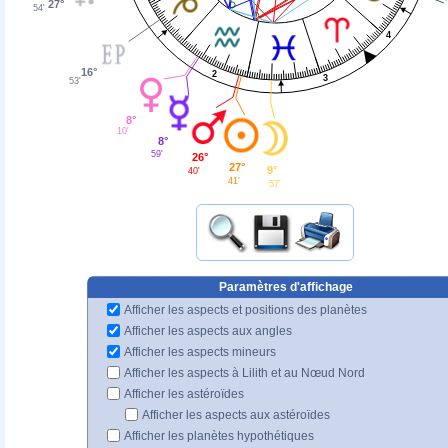
27°
54'
4
16°
2
3
53'
8°
10'
8°
59'
26°
27°
9°
40'
41'
57'
Paramètres d'affichage
Afficher les aspects et positions des planètes
Afficher les aspects aux angles
Afficher les aspects mineurs
Afficher les aspects à Lilith et au Nœud Nord
Afficher les astéroïdes
Afficher les aspects aux astéroïdes
Afficher les planètes hypothétiques