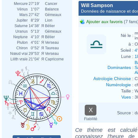
Mercure
27°19'
Cancer
Will Sampson
Vénus
1°07'
Balance
Données de naissance et dom
Mars
27°42'
Gémeaux
Jupiter
8°29'
Lion
Ajouter aux favoris
(7 fans
Saturne
14°38'
Я
Bélier
Uranus
5°13'
Gémeaux
m
Né le :
Neptune
4°10'
Я
Bélier
i
Pluton
4°01'
Я
Verseau
à :
O
Chiron
0°52'
Я
Taureau
Soleil :
4
Nœud vrai
29°53'
Я
Verseau
Lune :
1
Lilith vraie
21°04'
Я
Capricorne
B
Dominantes
:
S
Ai
Astrologie Chinoise
:
C
Numérologie
:
c
Taille :
W
Vues
:
3
X
Source :
d
Fiabilité
Ce thème est calculé 
connaissez l'heure de