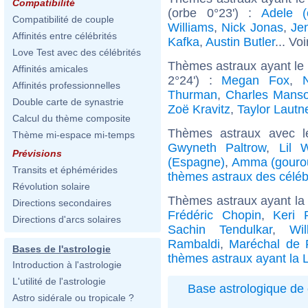
Compatibilité
(orbe 0°23') :
Adele (
Compatibilité de couple
Williams
,
Nick Jonas
,
Jen
Affinités entre célébrités
Kafka
,
Austin Butler
... Vo
Love Test avec des célébrités
Thèmes astraux ayant le
Affinités amicales
2°24') :
Megan Fox
,
Affinités professionnelles
Thurman
,
Charles Mans
Double carte de synastrie
Zoë Kravitz
,
Taylor Lautn
Calcul du thème composite
Thèmes astraux avec l
Thème mi-espace mi-temps
Gwyneth Paltrow
,
Lil 
Prévisions
(Espagne)
,
Amma (gouro
Transits et éphémérides
thèmes astraux des céléb
Révolution solaire
Thèmes astraux ayant la
Directions secondaires
Frédéric Chopin
,
Keri 
Directions d'arcs solaires
Sachin Tendulkar
,
Wi
Rambaldi
,
Maréchal de 
Bases de l'astrologie
thèmes astraux ayant la 
Introduction à l'astrologie
L'utilité de l'astrologie
Base astrologique de 
Astro sidérale ou tropicale ?