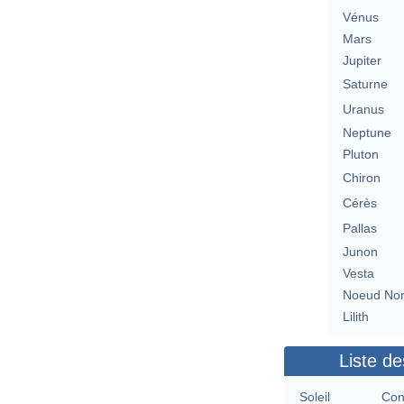
Vénus
Mars
Jupiter
Saturne
Uranus
Neptune
Pluton
Chiron
Cérès
Pallas
Junon
Vesta
Noeud No
Lilith
Liste de
Soleil
Con