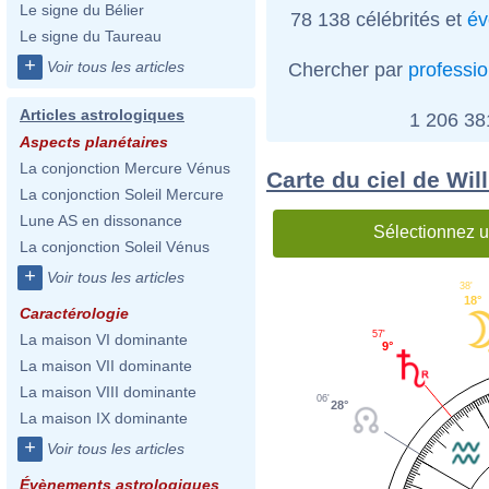
Le signe du Bélier
78 138 célébrités et
év
Le signe du Taureau
+
Voir tous les articles
Chercher par
professi
Articles astrologiques
1 206 3
Aspects planétaires
La conjonction Mercure Vénus
Carte du ciel de Wi
La conjonction Soleil Mercure
Lune AS en dissonance
Sélectionnez u
La conjonction Soleil Vénus
+
Voir tous les articles
38'
18°
Caractérologie
57'
La maison VI dominante
9°
La maison VII dominante
La maison VIII dominante
06'
28°
La maison IX dominante
+
Voir tous les articles
Évènements astrologiques