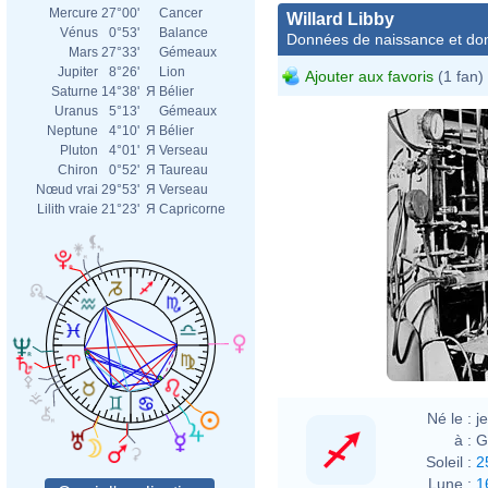
Mercure
27°00'
Cancer
Willard Libby
Vénus
0°53'
Balance
Données de naissance et dom
Mars
27°33'
Gémeaux
Jupiter
8°26'
Lion
Ajouter aux favoris
(1 fan)
Saturne
14°38'
Я
Bélier
Uranus
5°13'
Gémeaux
Neptune
4°10'
Я
Bélier
Pluton
4°01'
Я
Verseau
Chiron
0°52'
Я
Taureau
Nœud vrai
29°53'
Я
Verseau
Lilith vraie
21°23'
Я
Capricorne
Né le :
j
à :
G
Soleil :
2
Lune :
1