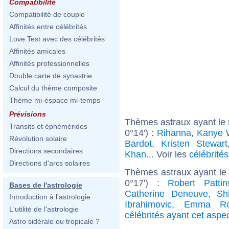
Compatibilité
Compatibilité de couple
Affinités entre célébrités
Love Test avec des célébrités
Affinités amicales
Affinités professionnelles
Double carte de synastrie
Calcul du thème composite
Thème mi-espace mi-temps
Prévisions
Thèmes astraux ayant le
Transits et éphémérides
0°14') :
Rihanna
,
Kanye 
Révolution solaire
Bardot
,
Kristen Stewart
Directions secondaires
Khan
... Voir les
célébrité
Directions d'arcs solaires
Thèmes astraux ayant le 
0°17') :
Robert Pattin
Bases de l'astrologie
Catherine Deneuve
,
Sh
Introduction à l'astrologie
Ibrahimovic
,
Emma Ro
L'utilité de l'astrologie
célébrités ayant cet aspe
Astro sidérale ou tropicale ?