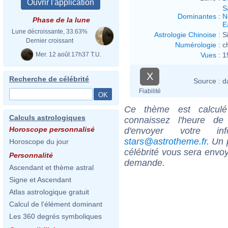
S
Dominantes
:
N
Phase de la lune
E
Lune décroissante, 33.63%
Astrologie Chinoise
:
S
Dernier croissant
Numérologie
:
c
Mer. 12 août 17h37 T.U.
Vues
:
1
X
Recherche de célébrité
Source :
d
Fiabilité
Ce thème est calculé 
Calculs astrologiques
connaissez l'heure de
Horoscope personnalisé
d'envoyer votre i
stars@astrotheme.fr
. Un 
Horoscope du jour
célébrité vous sera envoy
Personnalité
demande.
Ascendant et thème astral
Signe et Ascendant
Atlas astrologique gratuit
Calcul de l'élément dominant
Les 360 degrés symboliques