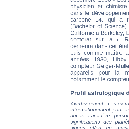
physicien et chimiste
dans le développement
carbone 14, qui a ré
(Bachelor of Science) 
Californie à Berkeley, 
doctorat sur la « Ra
demeura dans cet éta
puis comme maître as
années 1930, Libby 
compteur Geiger-Müller
appareils pour la me
notamment le compteur 
Profil astrologique d
Avertissement
: ces extra
informatiquement pour le
aucun caractère perso
significations des pla
signes et/ou en maiso