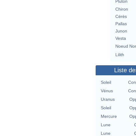
Pluton
Chiron
Cérès
Pallas
Junon
Vesta
Noeud No
Lilith
Liste de
Soleil
Con
Vénus
Con
Uranus
Opp
Soleil
Opp
Mercure
Opp
Lune
Lune