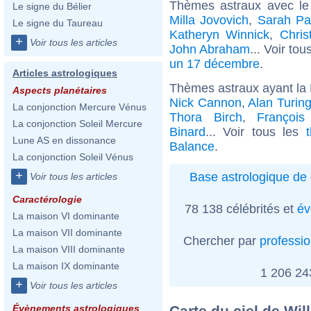
Thèmes astraux avec le
Le signe du Bélier
Milla Jovovich
,
Sarah Pa
Le signe du Taureau
Katheryn Winnick
,
Chris
+
Voir tous les articles
John Abraham
... Voir tou
un 17 décembre
.
Articles astrologiques
Thèmes astraux ayant la
Aspects planétaires
Nick Cannon
,
Alan Turin
La conjonction Mercure Vénus
Thora Birch
,
François
La conjonction Soleil Mercure
Binard
... Voir tous les
Lune AS en dissonance
Balance
.
La conjonction Soleil Vénus
+
Base astrologique de 
Voir tous les articles
Caractérologie
78 138 célébrités et
év
La maison VI dominante
La maison VII dominante
Chercher par
professi
La maison VIII dominante
La maison IX dominante
1 206 2
+
Voir tous les articles
Carte du ciel de Wil
Évènements astrologiques