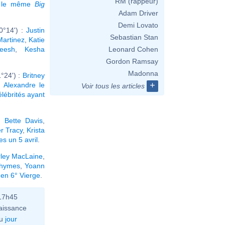
RM (rappeur)
t le même
Big
Adam Driver
Demi Lovato
0°14') :
Justin
Sebastian Stan
Martinez
,
Katie
eesh
,
Kesha
Leonard Cohen
Gordon Ramsay
Madonna
°24') :
Britney
+
,
Alexandre le
Voir tous les articles
élébrités ayant
,
Bette Davis
,
r Tracy
,
Krista
s un 5 avril
.
rley MacLaine
,
Rhymes
,
Yoann
 en 6° Vierge
.
 17h45
aissance
u
jour