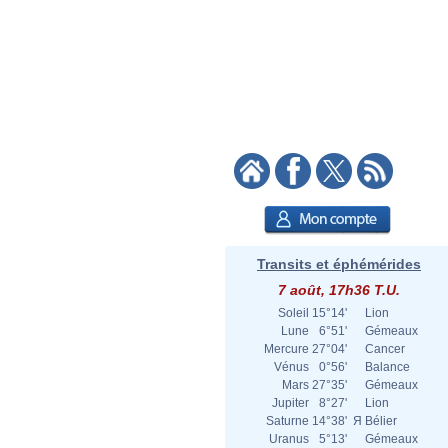
Transits et éphémérides
7 août, 17h36 T.U.
Soleil
15°14'
Lion
Lune
6°51'
Gémeaux
Mercure
27°04'
Cancer
Vénus
0°56'
Balance
Mars
27°35'
Gémeaux
Jupiter
8°27'
Lion
Saturne
14°38'
Я
Bélier
Uranus
5°13'
Gémeaux