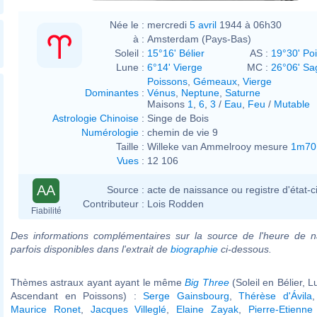
Née le :
mercredi
5 avril
1944 à 06h30
à :
Amsterdam (Pays-Bas)
Soleil :
15°16' Bélier
AS :
19°30' Po
Lune :
6°14' Vierge
MC :
26°06' Sag
Poissons
,
Gémeaux
,
Vierge
Dominantes
:
Vénus
,
Neptune
,
Saturne
Maisons
1
,
6
,
3
/
Eau
,
Feu
/
Mutable
Astrologie Chinoise
:
Singe de Bois
Numérologie
:
chemin de vie 9
Taille :
Willeke van Ammelrooy mesure
1m70
Vues
:
12 106
AA
Source :
acte de naissance ou registre d'état-ci
Contributeur :
Lois Rodden
Fiabilité
Des informations complémentaires sur la source de l'heure de n
parfois disponibles dans l'extrait de
biographie
ci-dessous.
Thèmes astraux ayant ayant le même
Big Three
(Soleil en Bélier, 
Ascendant en Poissons) :
Serge Gainsbourg
,
Thérèse d'Ávila
Maurice Ronet
,
Jacques Villeglé
,
Elaine Zayak
,
Pierre-Etienne