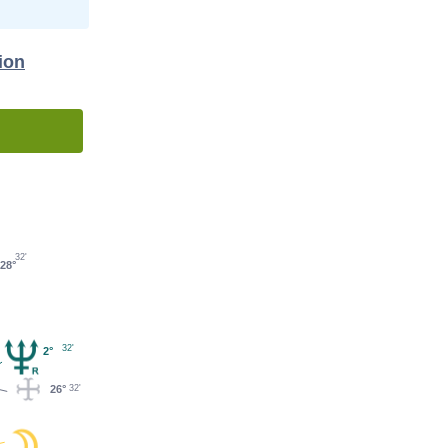
ion
32'
28°
32'
2°
26°
32'