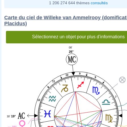
1 206 274 644 thèmes
consultés
Carte du ciel de Willeke van Ammelrooy (domificat
Placidus)
Sélectionnez un objet pour plus d'informations
06'
26°
9
10
8
11
7
12
19°
30'
23°