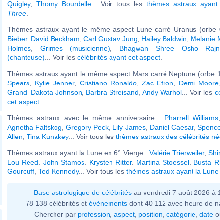
Quigley
,
Thomy Bourdelle
... Voir tous les
thèmes astraux ayan
Three
.
Thèmes astraux ayant le même aspect Lune carré Uranus (orbe 
Bieber
,
David Beckham
,
Carl Gustav Jung
,
Hailey Baldwin
,
Melanie 
Holmes
,
Grimes (musicienne)
,
Bhagwan Shree Osho Rajn
(chanteuse)
... Voir les
célébrités ayant cet aspect
.
Thèmes astraux ayant le même aspect Mars carré Neptune (orbe 1
Spears
,
Kylie Jenner
,
Cristiano Ronaldo
,
Zac Efron
,
Demi Moore
Grand
,
Dakota Johnson
,
Barbra Streisand
,
Andy Warhol
... Voir les
c
cet aspect
.
Thèmes astraux avec le même anniversaire :
Pharrell Williams
Agnetha Faltskog
,
Gregory Peck
,
Lily James
,
Daniel Caesar
,
Spence
Allen
,
Tina Kunakey
... Voir tous les
thèmes astraux des célébrités née
Thèmes astraux ayant la Lune en 6° Vierge :
Valérie Trierweiler
,
Shi
Lou Reed
,
John Stamos
,
Krysten Ritter
,
Martina Stoessel
,
Busta 
Gourcuff
,
Ted Kennedy
... Voir tous les
thèmes astraux ayant la Lune
Base astrologique de célébrités
au vendredi 7 août 2026 à
78 138 célébrités et
évènements
dont 40 112 avec heure de n
Chercher par
profession
,
aspect
,
position
,
catégorie
,
date
o