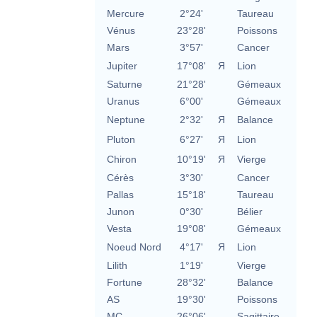
Mercure
2°24'
Taureau
Vénus
23°28'
Poissons
Mars
3°57'
Cancer
Jupiter
17°08'
Я
Lion
Saturne
21°28'
Gémeaux
Uranus
6°00'
Gémeaux
Neptune
2°32'
Я
Balance
Pluton
6°27'
Я
Lion
Chiron
10°19'
Я
Vierge
Cérès
3°30'
Cancer
Pallas
15°18'
Taureau
Junon
0°30'
Bélier
Vesta
19°08'
Gémeaux
Noeud Nord
4°17'
Я
Lion
Lilith
1°19'
Vierge
Fortune
28°32'
Balance
AS
19°30'
Poissons
MC
26°06'
Sagittaire