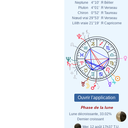
Neptune
4°10'
Я
Bélier
Pluton
4°01'
Я
Verseau
Chiron
0°52'
Я
Taureau
Nœud vrai
29°53'
Я
Verseau
Lilith vraie
21°19'
Я
Capricorne
Phase de la lune
Lune décroissante, 33.02%
Dernier croissant
Mer. 12 août 17h37 T.U.