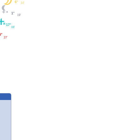
6°
14'
1°
19'
17°
08'
6°
27'