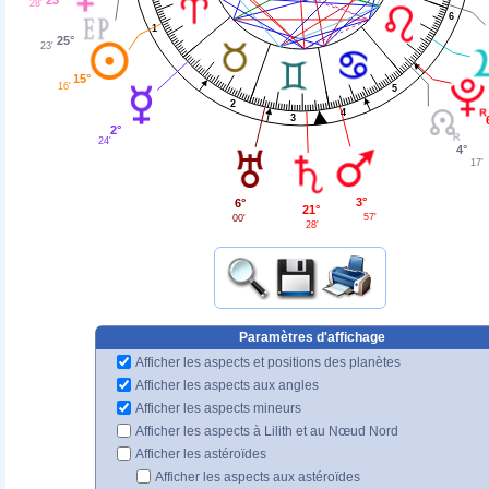
28'
6
1
25°
23'
15°
16'
5
2
4
3
2°
24'
4°
17'
3°
6°
21°
57'
00'
28'
Paramètres d'affichage
Afficher les aspects et positions des planètes
Afficher les aspects aux angles
Afficher les aspects mineurs
Afficher les aspects à Lilith et au Nœud Nord
Afficher les astéroïdes
Afficher les aspects aux astéroïdes