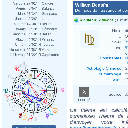
Mercure
27°01'
Cancer
William Benaïm
Vénus
0°54'
Balance
Données de naissance et dom
Mars
27°34'
Gémeaux
Jupiter
8°26'
Lion
Ajouter aux favoris
(aucun 
Saturne
14°38'
Я
Bélier
Uranus
5°13'
Gémeaux
Né le :
d
Neptune
4°10'
Я
Bélier
à :
O
Pluton
4°01'
Я
Verseau
Soleil :
3
Chiron
0°52'
Я
Taureau
Lune :
9
Nœud vrai
29°53'
Я
Verseau
V
Lilith vraie
21°22'
Я
Capricorne
Dominantes
:
M
T
Astrologie Chinoise
:
S
Numérologie
:
c
Vues
:
1
X
Source :
d
Fiabilité
Ce thème est calculé 
connaissez l'heure de
d'envoyer votre i