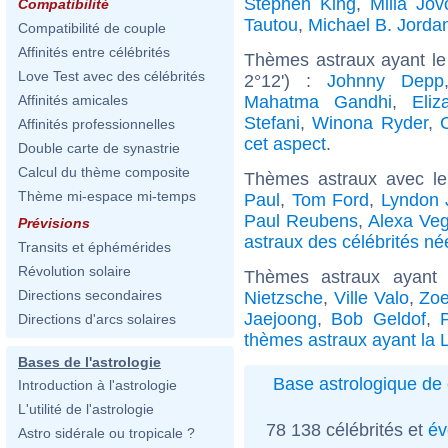
Stephen King
,
Milla Jov
Compatibilité
Tautou
,
Michael B. Jorda
Compatibilité de couple
Affinités entre célébrités
Thèmes astraux ayant le
Love Test avec des célébrités
2°12') :
Johnny Depp
Mahatma Gandhi
,
Eliz
Affinités amicales
Stefani
,
Winona Ryder
,
C
Affinités professionnelles
cet aspect
.
Double carte de synastrie
Calcul du thème composite
Thèmes astraux avec l
Thème mi-espace mi-temps
Paul
,
Tom Ford
,
Lyndon 
Paul Reubens
,
Alexa Ve
Prévisions
astraux des célébrités né
Transits et éphémérides
Révolution solaire
Thèmes astraux ayant 
Directions secondaires
Nietzsche
,
Ville Valo
,
Zoe
Jaejoong
,
Bob Geldof
,
Directions d'arcs solaires
thèmes astraux ayant la L
Bases de l'astrologie
Base astrologique de 
Introduction à l'astrologie
L'utilité de l'astrologie
78 138 célébrités et
év
Astro sidérale ou tropicale ?