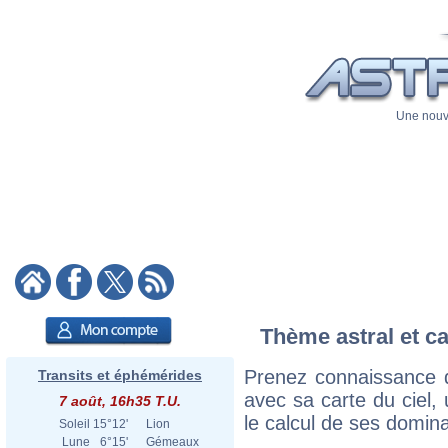
Une nouve
Thème astral et ca
Prenez connaissance 
Transits et éphémérides
avec sa carte du ciel, 
7 août, 16h35 T.U.
le calcul de ses domina
Soleil
15°12'
Lion
Lune
6°15'
Gémeaux