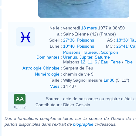
Né le :
vendredi
18 mars
1977 à 08h50
à :
Saint-Etienne (42) (France)
Soleil :
27°36' Poissons
AS :
18°38' Ta
Lune :
10°40' Poissons
MC :
25°41' Ca
Poissons
,
Taureau
,
Scorpion
Dominantes
:
Uranus
,
Jupiter
,
Saturne
Maisons
12
,
11
,
6
/
Eau
,
Terre
/
Fixe
Astrologie Chinoise
:
Serpent de Feu
Numérologie
:
chemin de vie 9
Taille :
Willy Sagnol mesure
1m80
(5' 11")
Vues
:
14 437
AA
Source :
acte de naissance ou registre d'état-ci
Contributeur :
Didier Geslain
Fiabilité
Des informations complémentaires sur la source de l'heure de n
parfois disponibles dans l'extrait de
biographie
ci-dessous.