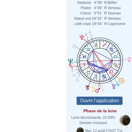
Neptune
4°09'
Я
Bélier
Pluton
4°00'
Я
Verseau
Chiron
0°51'
Я
Taureau
Nœud vrai
29°52'
Я
Verseau
Lilith vraie
19°44'
Я
Capricorne
Phase de la lune
Lune décroissante, 22.69%
Dernier croissant
Mer. 12 août 17h37 T.U.