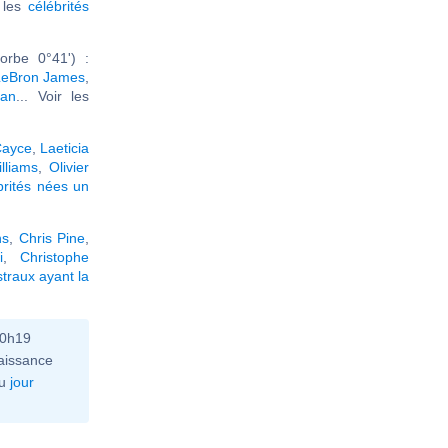
r les
célébrités
rbe 0°41') :
LeBron James
,
han
... Voir les
Cayce
,
Laeticia
lliams
,
Olivier
brités nées un
ns
,
Chris Pine
,
i
,
Christophe
traux ayant la
10h19
aissance
u
jour