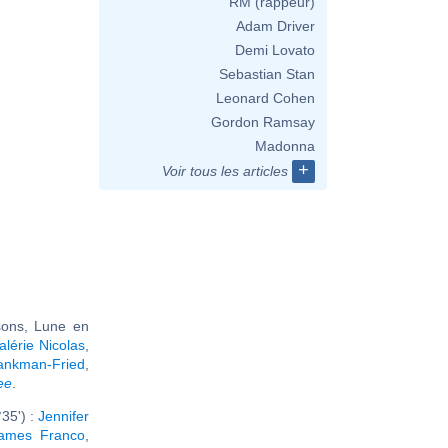
RM (rappeur)
Adam Driver
Demi Lovato
Sebastian Stan
Leonard Cohen
Gordon Ramsay
Madonna
+
Voir tous les articles
sons, Lune en
alérie Nicolas
,
nkman-Fried
,
ee
.
35') :
Jennifer
ames Franco
,