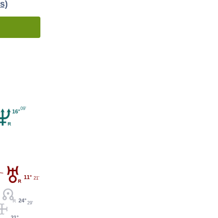
s)
09'
16°
11°
21'
24°
29'
21°