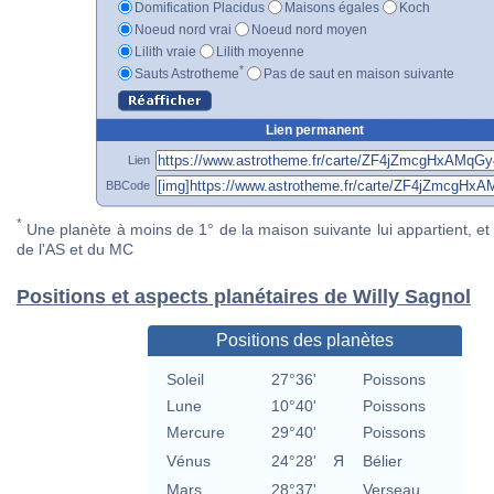
Domification Placidus
Maisons égales
Koch
Noeud nord vrai
Noeud nord moyen
Lilith vraie
Lilith moyenne
*
Sauts Astrotheme
Pas de saut en maison suivante
Lien permanent
Lien
BBCode
*
Une planète à moins de 1° de la maison suivante lui appartient, et 
de l'AS et du MC
Positions et aspects planétaires de Willy Sagnol
Positions des planètes
Soleil
27°36'
Poissons
Lune
10°40'
Poissons
Mercure
29°40'
Poissons
Vénus
24°28'
Я
Bélier
Mars
28°37'
Verseau