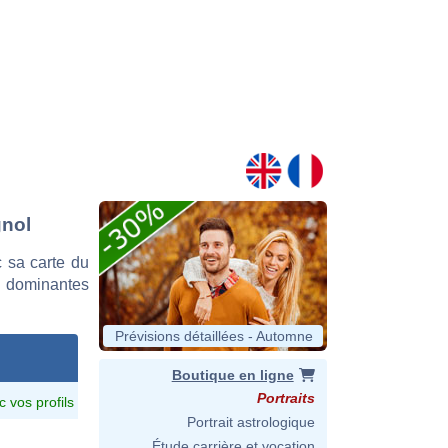
gnol
 sa carte du
es dominantes
Prévisions détaillées - Automne
Boutique en ligne
Portraits
c vos profils
Portrait astrologique
Étude carrière et vocation