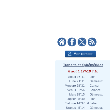
Transits et éphémérides
8 août, 17h18 T.U.
Soleil
16°11'
Lion
Lune
21°11'
Gémeaux
Mercure
28°31'
Cancer
Vénus
1°56'
Balance
Mars
28°15'
Gémeaux
Jupiter
8°40'
Lion
Saturne
14°37'
Я
Bélier
Uranus
5°14'
Gémeaux