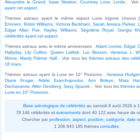
Alexandre le Grand
,
Isaac Newton
,
Courtney Love
,
Lorde
... Voi
ayant cet aspect
.
Thèmes astraux ayant le même aspect Lune trigone Uranus (o
Eminem
,
Robin Williams
,
Victoria Beckham
,
Sarah Jessica Parker
,
Edgar Allan Poe
,
Hayley Williams
,
Ségolène Royal
,
Gengis K
célébrités ayant cet aspect
.
Thèmes astraux avec le même anniversaire :
Adam Levine
,
Edgar 
Hallyday
,
Lily Collins
,
Queen Latifah
,
Luc Besson
,
Vanessa L. Wi
Minne
,
Manly Palmer Hall
... Voir tous les
thèmes astraux des célé
18 mars
.
Thèmes astraux ayant la Lune en 10° Poissons :
Vanessa Hudge
Diane Kruger
,
Adèle Exarchopoulos
,
Ann Boleyn
,
Mata Har
Dechavanne
,
Allen Ginsberg
,
Sissy Spacek
... Voir tous les
thèmes as
Lune en 10° Poissons
.
Base astrologique de célébrités
au samedi 8 août 2026 à 
78 146 célébrités et
évènements
dont 40 122 avec heure de n
Chercher par
profession
,
aspect
,
position
,
catégorie
,
date
o
1 206 843 185 thèmes
consultés