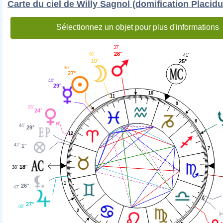
Carte du ciel de Willy Sagnol (domification Placidu
Sélectionnez un objet pour plus d'informations
37'
28°
40'
41'
10°
25°
36'
27°
40'
29°
10
11
9
28'
24°
8
44'
29°
12
42'
1°
7
18°
38'
1
26°
47'
6
27°
00'
2