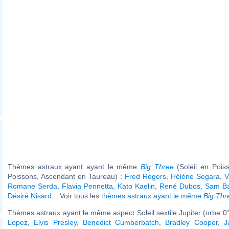
Thèmes astraux ayant ayant le même
Big Three
(Soleil en Pois
Poissons, Ascendant en Taureau) :
Fred Rogers
,
Hélène Segara
,
V
Romane Serda
,
Flavia Pennetta
,
Kato Kaelin
,
René Dubos
,
Sam Ba
Désiré Nisard
... Voir tous les
thèmes astraux ayant le même
Big Thr
Thèmes astraux ayant le même aspect Soleil sextile Jupiter (orbe 0°
Lopez
,
Elvis Presley
,
Benedict Cumberbatch
,
Bradley Cooper
,
J