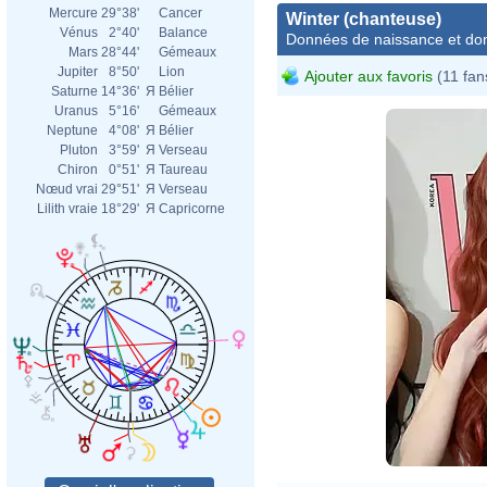
Mercure
29°38'
Cancer
Winter (chanteuse)
Vénus
2°40'
Balance
Données de naissance et dom
Mars
28°44'
Gémeaux
Jupiter
8°50'
Lion
Ajouter aux favoris
(11 fan
Saturne
14°36'
Я
Bélier
Uranus
5°16'
Gémeaux
Neptune
4°08'
Я
Bélier
Pluton
3°59'
Я
Verseau
Chiron
0°51'
Я
Taureau
Nœud vrai
29°51'
Я
Verseau
Lilith vraie
18°29'
Я
Capricorne