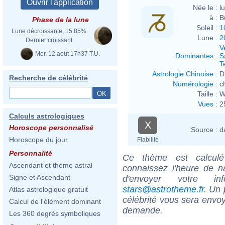
Née le :
l
à :
B
Phase de la lune
Soleil :
1
Lune décroissante, 15.85%
Lune :
2
Dernier croissant
V
Mer. 12 août 17h37 T.U.
Dominantes
:
S
T
Astrologie Chinoise
:
D
Recherche de célébrité
Numérologie
:
c
Taille :
W
Vues
:
2
Calculs astrologiques
X
Horoscope personnalisé
Source :
d
Horoscope du jour
Fiabilité
Personnalité
Ce thème est calculé 
Ascendant et thème astral
connaissez l'heure de n
Signe et Ascendant
d'envoyer votre i
stars@astrotheme.fr
. Un 
Atlas astrologique gratuit
célébrité vous sera envoy
Calcul de l'élément dominant
demande.
Les 360 degrés symboliques