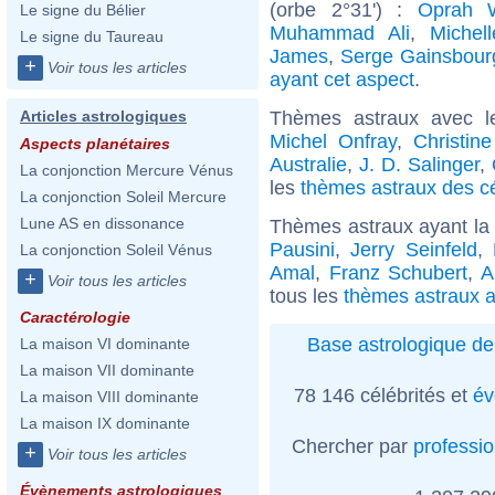
(orbe 2°31') :
Oprah W
Le signe du Bélier
Muhammad Ali
,
Michell
Le signe du Taureau
James
,
Serge Gainsbour
+
Voir tous les articles
ayant cet aspect
.
Thèmes astraux avec l
Articles astrologiques
Michel Onfray
,
Christin
Aspects planétaires
Australie
,
J. D. Salinger
,
La conjonction Mercure Vénus
les
thèmes astraux des cé
La conjonction Soleil Mercure
Lune AS en dissonance
Thèmes astraux ayant la
Pausini
,
Jerry Seinfeld
,
La conjonction Soleil Vénus
Amal
,
Franz Schubert
,
A
+
Voir tous les articles
tous les
thèmes astraux a
Caractérologie
Base astrologique de
La maison VI dominante
La maison VII dominante
78 146 célébrités et
év
La maison VIII dominante
La maison IX dominante
Chercher par
professi
+
Voir tous les articles
Évènements astrologiques