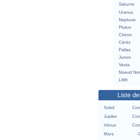
Saturne
Uranus
Neptune
Pluton
Chiron
Cérès
Pallas
Junon
Vesta
Noeud No
Lilith
Liste de
Soleil
Con
Jupiter
Con
Vénus
Con
Mars