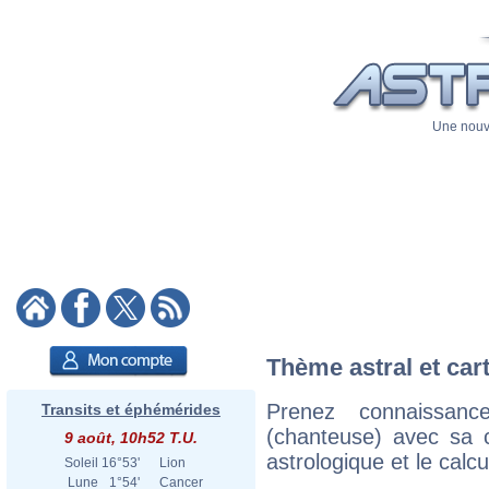
Une nouve
Thème astral et car
Prenez connaissan
Transits et éphémérides
(chanteuse) avec sa ca
9 août, 10h52 T.U.
astrologique et le calc
Soleil
16°53'
Lion
Lune
1°54'
Cancer