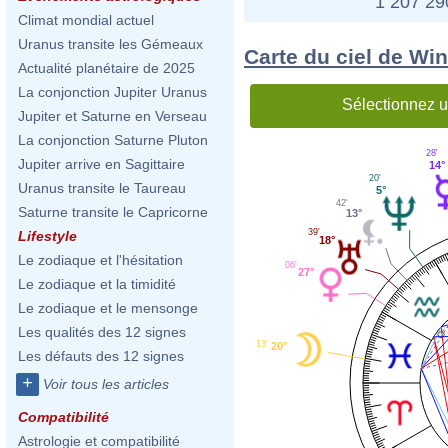
1 207 2
Climat mondial actuel
Uranus transite les Gémeaux
Carte du ciel de Win
Actualité planétaire de 2025
La conjonction Jupiter Uranus
Sélectionnez u
Jupiter et Saturne en Verseau
La conjonction Saturne Pluton
28'
Jupiter arrive en Sagittaire
14°
20'
Uranus transite le Taureau
5°
42'
Saturne transite le Capricorne
13°
39'
Lifestyle
18°
Le zodiaque et l'hésitation
06'
27°
Le zodiaque et la timidité
Le zodiaque et le mensonge
Les qualités des 12 signes
13'
20°
Les défauts des 12 signes
+
Voir tous les articles
Compatibilité
Astrologie et compatibilité