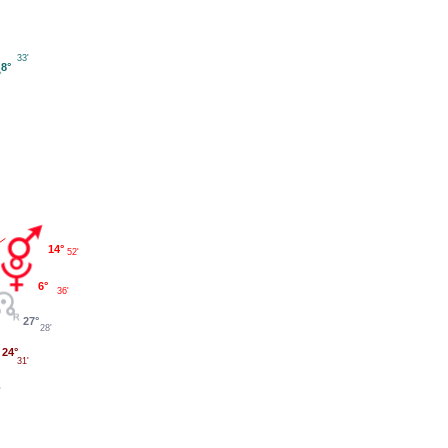
33'
8°
14°
52'
6°
36'
27°
28'
24°
31'
'