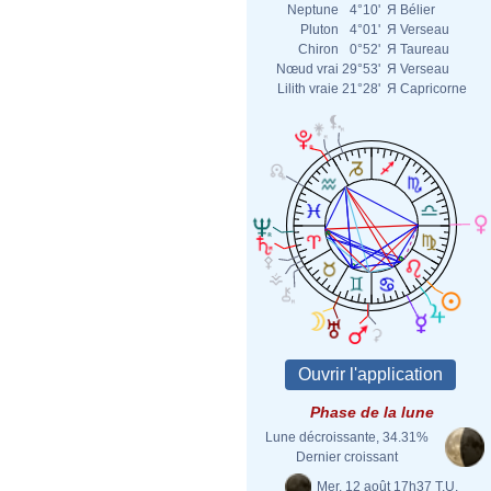
Neptune
4°10'
Я
Bélier
Pluton
4°01'
Я
Verseau
Chiron
0°52'
Я
Taureau
Nœud vrai
29°53'
Я
Verseau
Lilith vraie
21°28'
Я
Capricorne
Phase de la lune
Lune décroissante, 34.31%
Dernier croissant
Mer. 12 août 17h37 T.U.