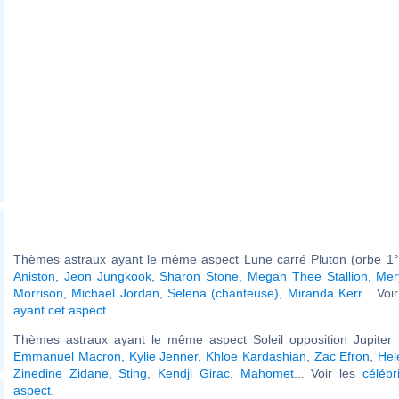
Thèmes astraux ayant le même aspect Lune carré Pluton (orbe 1°
Aniston
,
Jeon Jungkook
,
Sharon Stone
,
Megan Thee Stallion
,
Mer
Morrison
,
Michael Jordan
,
Selena (chanteuse)
,
Miranda Kerr
... Voi
ayant cet aspect
.
Thèmes astraux ayant le même aspect Soleil opposition Jupiter (
Emmanuel Macron
,
Kylie Jenner
,
Khloe Kardashian
,
Zac Efron
,
Hel
Zinedine Zidane
,
Sting
,
Kendji Girac
,
Mahomet
... Voir les
célébr
aspect
.