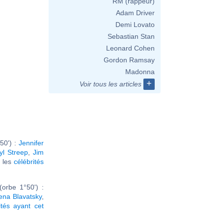
RM (rappeur)
Adam Driver
Demi Lovato
Sebastian Stan
Leonard Cohen
Gordon Ramsay
Madonna
+
Voir tous les articles
50') :
Jennifer
yl Streep
,
Jim
r les
célébrités
orbe 1°50') :
ena Blavatsky
,
ités ayant cet