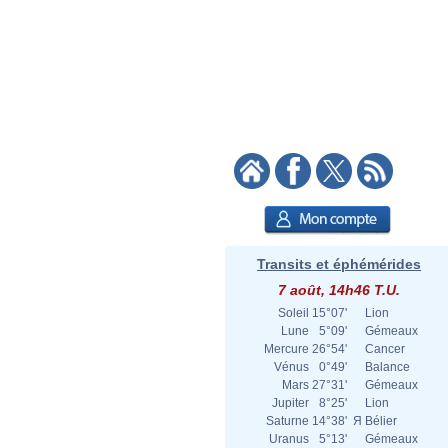
Transits et éphémérides
7 août, 14h46 T.U.
Soleil
15°07'
Lion
Lune
5°09'
Gémeaux
Mercure
26°54'
Cancer
Vénus
0°49'
Balance
Mars
27°31'
Gémeaux
Jupiter
8°25'
Lion
Saturne
14°38'
Я
Bélier
Uranus
5°13'
Gémeaux