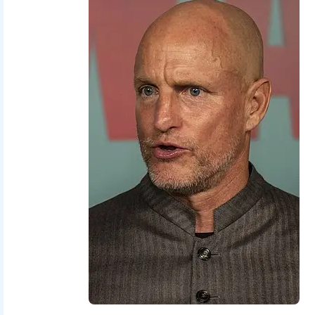
the United States Navy with the
ID
191020-N-NU281-1028
.
(next)
This tag does not indicate the
copyright status of the attached work.
A normal
copyright tag
is still required.
See
Commons:Licensing
.
العربية
∙
বাংলা
∙
Deutsch
∙
Deutsch (Sie-
Form)
∙
English
∙
español
∙
euskara
∙
فارسی
∙
français
∙
italiano
∙
日本語
∙
한국어
∙
македонски
∙
മലയാളം
∙
Plattdüütsch
∙
Nederlands
∙
polski
∙
پښتو
∙
português
∙
slovenščina
∙
svenska
∙
Türkçe
∙
українська
∙
简体
中文
∙
繁體中文
∙
+/−