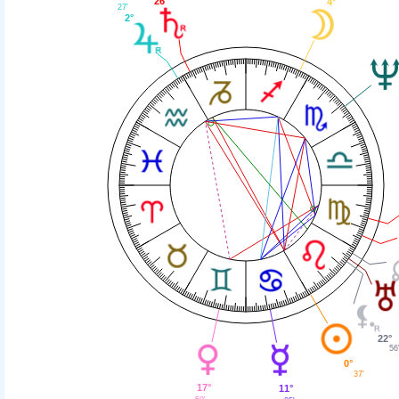
26°
4°
27'
2°
22°
56
0°
37'
17°
11°