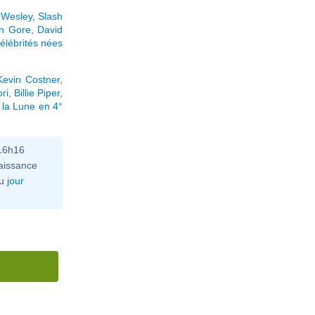
 Wesley
,
Slash
in Gore
,
David
élébrités nées
Kevin Costner
,
ri
,
Billie Piper
,
 la Lune en 4°
 16h16
aissance
u
jour