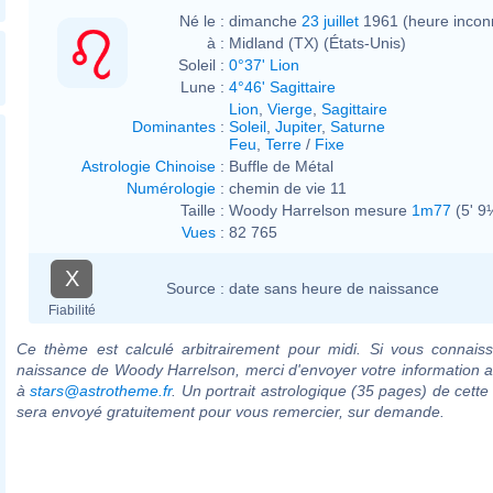
Né le :
dimanche
23 juillet
1961 (heure incon
à :
Midland (TX) (États-Unis)
Soleil :
0°37' Lion
Lune :
4°46' Sagittaire
Lion
,
Vierge
,
Sagittaire
Dominantes
:
Soleil
,
Jupiter
,
Saturne
Feu
,
Terre
/
Fixe
Astrologie Chinoise
:
Buffle de Métal
Numérologie
:
chemin de vie 11
Taille :
Woody Harrelson mesure
1m77
(5' 9
Vues
:
82 765
X
Source :
date sans heure de naissance
Fiabilité
Ce thème est calculé arbitrairement pour midi. Si vous connaiss
naissance de Woody Harrelson, merci d'envoyer votre information 
à
stars@astrotheme.fr
. Un portrait astrologique (35 pages) de cette
sera envoyé gratuitement pour vous remercier, sur demande.