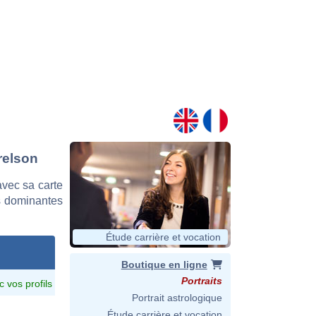
relson
vec sa carte
es dominantes
Étude carrière et vocation
Boutique en ligne
Portraits
c vos profils
Portrait astrologique
Étude carrière et vocation