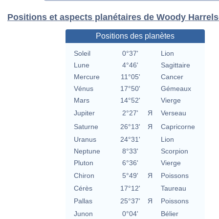
Positions et aspects planétaires de Woody Harrel
Positions des planètes
Soleil
0°37'
Lion
Lune
4°46'
Sagittaire
Mercure
11°05'
Cancer
Vénus
17°50'
Gémeaux
Mars
14°52'
Vierge
Jupiter
2°27'
Я
Verseau
Saturne
26°13'
Я
Capricorne
Uranus
24°31'
Lion
Neptune
8°33'
Scorpion
Pluton
6°36'
Vierge
Chiron
5°49'
Я
Poissons
Cérès
17°12'
Taureau
Pallas
25°37'
Я
Poissons
Junon
0°04'
Bélier