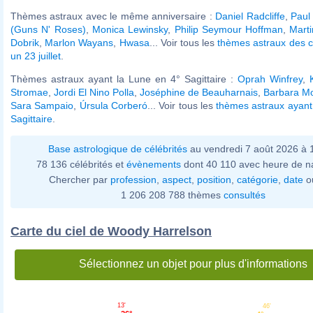
Thèmes astraux avec le même anniversaire :
Daniel Radcliffe
,
Paul
(Guns N' Roses)
,
Monica Lewinsky
,
Philip Seymour Hoffman
,
Mart
Dobrik
,
Marlon Wayans
,
Hwasa
... Voir tous les
thèmes astraux des c
un 23 juillet
.
Thèmes astraux ayant la Lune en 4° Sagittaire :
Oprah Winfrey
,
Stromae
,
Jordi El Nino Polla
,
Joséphine de Beauharnais
,
Barbara Mo
Sara Sampaio
,
Úrsula Corberó
... Voir tous les
thèmes astraux ayant
Sagittaire
.
Base astrologique de célébrités
au vendredi 7 août 2026 à
78 136 célébrités et
évènements
dont 40 110 avec heure de n
Chercher par
profession
,
aspect
,
position
,
catégorie
,
date
o
1 206 208 788 thèmes
consultés
Carte du ciel de Woody Harrelson
Sélectionnez un objet pour plus d'informations
13'
46'