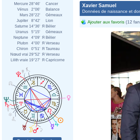
Mercure
28°46'
Cancer
Xavier Samuel
Vénus
2°06'
Balance
Données de naissance et dom
Mars
28°22'
Gémeaux
Jupiter
8°42'
Lion
Ajouter aux favoris
(12 fan
Saturne
14°36'
Я
Bélier
Uranus
5°15'
Gémeaux
Neptune
4°09'
Я
Bélier
Pluton
4°00'
Я
Verseau
Chiron
0°51'
Я
Taureau
Nœud vrai
29°52'
Я
Verseau
Lilith vraie
19°27'
Я
Capricorne