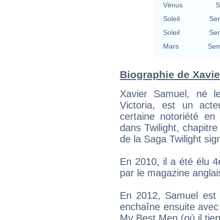
Vénus
S
Soleil
Se
Soleil
Se
Mars
Sem
Biographie de Xavie
Xavier Samuel, né l
Victoria, est un act
certaine notoriété en 
dans Twilight, chapitre I
de la Saga Twilight si
En 2010, il a été élu 
par le magazine angla
En 2012, Samuel est 
enchaîne ensuite avec 
My Best Men (où il tien