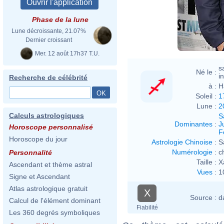
Phase de la lune
Lune décroissante, 21.07%
Dernier croissant
Mer. 12 août 17h37 T.U.
s
Né le :
i
Recherche de célébrité
à :
H
Soleil :
1
Lune :
2
Calculs astrologiques
S
Dominantes
:
J
Horoscope personnalisé
F
Horoscope du jour
Astrologie Chinoise
:
S
Numérologie
:
c
Personnalité
Taille :
X
Ascendant et thème astral
Vues
:
1
Signe et Ascendant
Atlas astrologique gratuit
X
Source :
d
Calcul de l'élément dominant
Fiabilité
Les 360 degrés symboliques