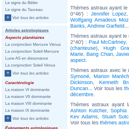
Le signe du Bélier
Thèmes astraux ayant le 
Le signe du Taureau
0°46') :
Jennifer Lopez
+
Voir tous les articles
Wolfgang Amadeus Moz
Banks
,
Andrew Garfield
..
Articles astrologiques
Thèmes astraux ayant le
Aspects planétaires
2°40') :
Paul McCartney
,
La conjonction Mercure Vénus
(chanteuse)
,
Hugh Gra
La conjonction Soleil Mercure
Marie
,
Bang Chan
,
Javi
Lune AS en dissonance
aspect
.
La conjonction Soleil Vénus
Thèmes astraux avec le
+
Voir tous les articles
Symoné
,
Marion Maréch
Dickinson
,
Kenneth Br
Caractérologie
Duncan
... Voir tous les
th
La maison VI dominante
décembre
.
La maison VII dominante
La maison VIII dominante
Thèmes astraux ayant 
Ashton Kutcher
,
Sophia
La maison IX dominante
Kev Adams
,
Stuart Sutcl
+
Voir tous les articles
Voir tous les
thèmes astr
Évènements astrologiques