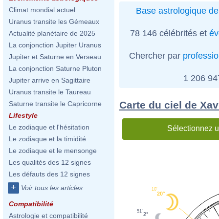
Base astrologique de
Climat mondial actuel
Uranus transite les Gémeaux
78 146 célébrités et
év
Actualité planétaire de 2025
La conjonction Jupiter Uranus
Chercher par
professi
Jupiter et Saturne en Verseau
La conjonction Saturne Pluton
1 206 9
Jupiter arrive en Sagittaire
Uranus transite le Taureau
Carte du ciel de Xa
Saturne transite le Capricorne
Lifestyle
Le zodiaque et l'hésitation
Sélectionnez u
Le zodiaque et la timidité
Le zodiaque et le mensonge
Les qualités des 12 signes
Les défauts des 12 signes
+
Voir tous les articles
10'
20°
Compatibilité
51'
2°
Astrologie et compatibilité