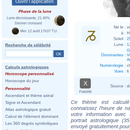
Phase de la lune
Lune décroissante, 21.40%
Dernier croissant
Né le :
v
Mer. 12 août 17h37 T.U.
à :
H
Soleil :
2
Lune :
1
Recherche de célébrité
G
Dominantes
:
V
Ai
Numérologie
:
c
Calculs astrologiques
Vues
:
6
Horoscope personnalisé
Horoscope du jour
X
Source :
d
Personnalité
Fiabilité
Ascendant et thème astral
Ce thème est calculé 
Signe et Ascendant
connaissez l'heure de n
Atlas astrologique gratuit
votre information ave
Calcul de l'élément dominant
portrait astrologique (
Les 360 degrés symboliques
envoyé gratuitement pour