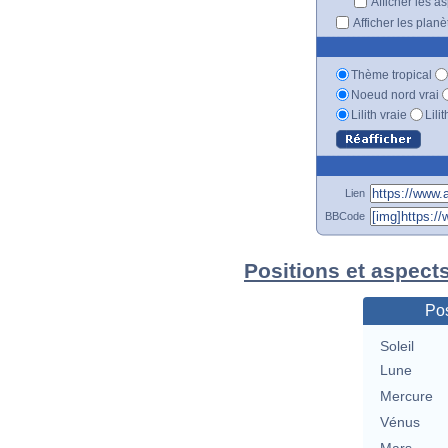
Afficher les a
Afficher les plan
Thème tropical
Noeud nord vrai
Lilith vraie
Lili
Lien
BBCode
Positions et aspect
Pos
Soleil
Lune
Mercure
Vénus