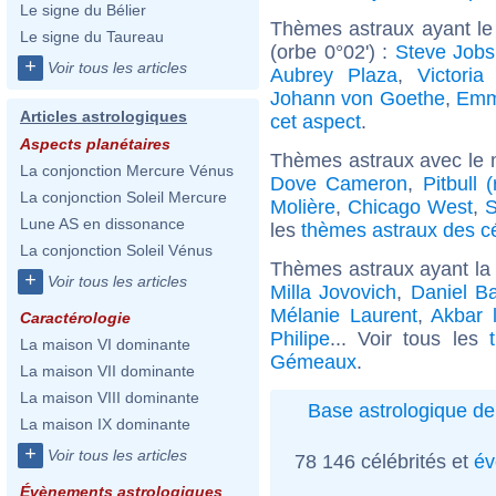
Le signe du Bélier
Thèmes astraux ayant le
Le signe du Taureau
(orbe 0°02') :
Steve Jobs
+
Voir tous les articles
Aubrey Plaza
,
Victoria
Johann von Goethe
,
Emm
Articles astrologiques
cet aspect
.
Aspects planétaires
Thèmes astraux avec le 
La conjonction Mercure Vénus
Dove Cameron
,
Pitbull 
La conjonction Soleil Mercure
Molière
,
Chicago West
,
S
Lune AS en dissonance
les
thèmes astraux des cé
La conjonction Soleil Vénus
Thèmes astraux ayant l
+
Voir tous les articles
Milla Jovovich
,
Daniel B
Mélanie Laurent
,
Akbar 
Caractérologie
Philipe
... Voir tous les
La maison VI dominante
Gémeaux
.
La maison VII dominante
La maison VIII dominante
Base astrologique de
La maison IX dominante
+
Voir tous les articles
78 146 célébrités et
év
Évènements astrologiques