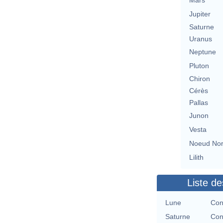
Mars
Jupiter
Saturne
Uranus
Neptune
Pluton
Chiron
Cérès
Pallas
Junon
Vesta
Noeud No
Lilith
Liste de
Lune
Con
Saturne
Con