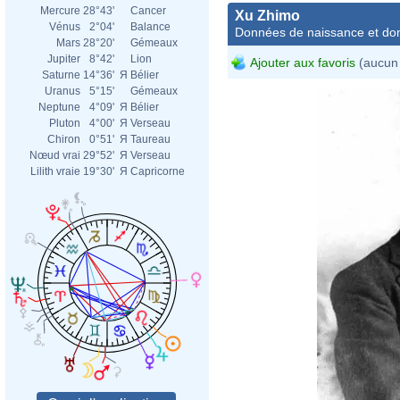
Mercure
28°43'
Cancer
Xu Zhimo
Vénus
2°04'
Balance
Données de naissance et dom
Mars
28°20'
Gémeaux
Jupiter
8°42'
Lion
Ajouter aux favoris
(aucun 
Saturne
14°36'
Я
Bélier
Uranus
5°15'
Gémeaux
Neptune
4°09'
Я
Bélier
Pluton
4°00'
Я
Verseau
Chiron
0°51'
Я
Taureau
Nœud vrai
29°52'
Я
Verseau
Lilith vraie
19°30'
Я
Capricorne