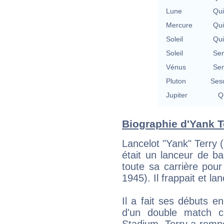
Lune
Qu
Mercure
Qu
Soleil
Qu
Soleil
Se
Vénus
Se
Pluton
Ses
Jupiter
Qu
Biographie d'Yank Te
Lancelot "Yank" Terry 
était un lanceur de b
toute sa carrière pou
1945). Il frappait et la
Il a fait ses débuts e
d'un double match co
Stadium. Terry a rempo