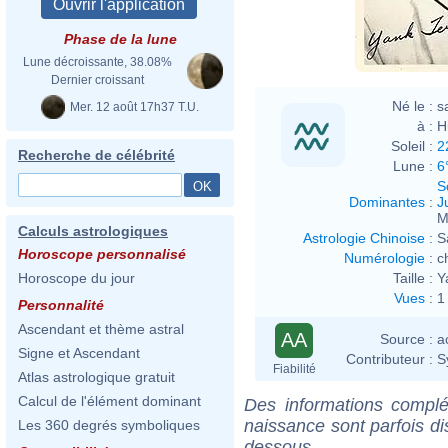
Phase de la lune
Lune décroissante, 38.08%
Dernier croissant
Né le :
s
Mer. 12 août 17h37 T.U.
à :
H
Soleil :
2
Recherche de célébrité
Lune :
6
S
Dominantes
:
J
M
Calculs astrologiques
Astrologie Chinoise
:
S
Horoscope personnalisé
Numérologie
:
c
Taille :
Y
Horoscope du jour
Vues
:
1
Personnalité
Ascendant et thème astral
AA
Source :
a
Signe et Ascendant
Contributeur :
S
Fiabilité
Atlas astrologique gratuit
Calcul de l'élément dominant
Des informations complé
naissance sont parfois di
Les 360 degrés symboliques
dessous.