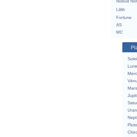
Noeud No
Lilith
Fortune
AS
MC
Pl
Solei
Lun
Merc
Vén
Mar
Jupit
Satu
Uran
Nept
Plut
Chir