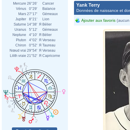
Mercure
26°26'
Cancer
Yank Terry
Vénus
0°29'
Balance
Données de naissance et dom
Mars
27°17'
Gémeaux
Jupiter
8°21'
Lion
Ajouter aux favoris
(aucun 
Saturne
14°38'
Я
Bélier
Uranus
5°12'
Gémeaux
Neptune
4°10'
Я
Bélier
Pluton
4°02'
Я
Verseau
Chiron
0°52'
Я
Taureau
Nœud vrai
29°54'
Я
Verseau
Lilith vraie
21°52'
Я
Capricorne