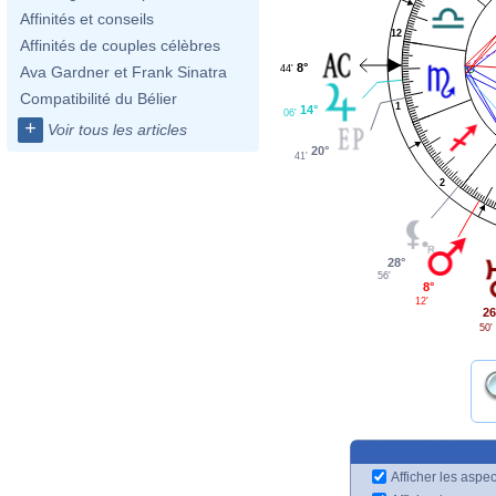
Affinités et conseils
12
Affinités de couples célèbres
8°
44'
Ava Gardner et Frank Sinatra
Compatibilité du Bélier
1
14°
06'
+
Voir tous les articles
20°
41'
2
28°
56'
8°
12'
26
50'
Afficher les aspec