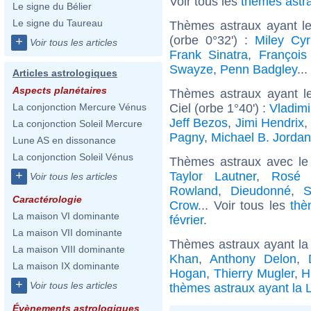
Voir tous les
thèmes astr
Le signe du Bélier
Le signe du Taureau
Thèmes astraux ayant l
(orbe 0°32') :
Miley Cyr
+
Voir tous les articles
Frank Sinatra
,
François 
Swayze
,
Penn Badgley
..
Articles astrologiques
Aspects planétaires
Thèmes astraux ayant le
Ciel (orbe 1°40') :
Vladimi
La conjonction Mercure Vénus
Jeff Bezos
,
Jimi Hendrix
,
La conjonction Soleil Mercure
Pagny
,
Michael B. Jordan
Lune AS en dissonance
La conjonction Soleil Vénus
Thèmes astraux avec le
+
Taylor Lautner
,
Rosé 
Voir tous les articles
Rowland
,
Dieudonné
,
S
Caractérologie
Crow
... Voir tous les
thè
La maison VI dominante
février
.
La maison VII dominante
Thèmes astraux ayant la
La maison VIII dominante
Khan
,
Anthony Delon
,
La maison IX dominante
Hogan
,
Thierry Mugler
,
H
+
Voir tous les articles
thèmes astraux ayant la 
Évènements astrologiques