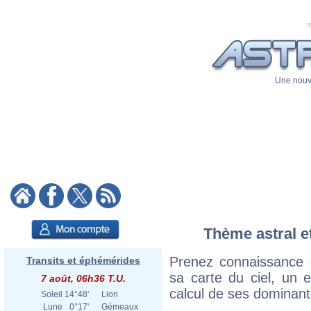
Une nouve
Thème astral et
Prenez connaissance 
Transits et éphémérides
sa carte du ciel, un ex
7 août, 06h36 T.U.
calcul de ses dominant
Soleil
14°48'
Lion
Lune
0°17'
Gémeaux