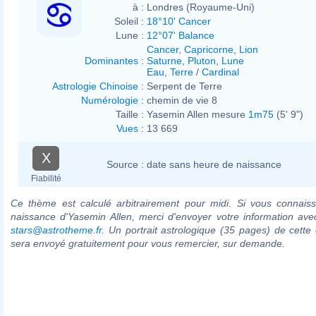
à :
Londres (Royaume-Uni)
Soleil :
18°10' Cancer
Lune :
12°07' Balance
Cancer
,
Capricorne
,
Lion
Dominantes
:
Saturne
,
Pluton
,
Lune
Eau
,
Terre
/
Cardinal
Astrologie Chinoise
:
Serpent de Terre
Numérologie
:
chemin de vie 8
Taille :
Yasemin Allen mesure
1m75
(5' 9")
Vues
:
13 669
X
Source :
date sans heure de naissance
Fiabilité
Ce thème est calculé arbitrairement pour midi. Si vous connaiss
naissance d'Yasemin Allen, merci d'envoyer votre information av
stars@astrotheme.fr
. Un portrait astrologique (35 pages) de cette 
sera envoyé gratuitement pour vous remercier, sur demande.