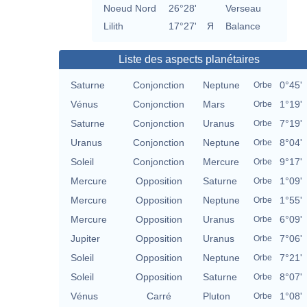
Noeud Nord
26°28'
Verseau
Lilith
17°27'
Я
Balance
Liste des aspects planétaires
Saturne
Conjonction
Neptune
0°45'
Orbe
Vénus
Conjonction
Mars
1°19'
Orbe
Saturne
Conjonction
Uranus
7°19'
Orbe
Uranus
Conjonction
Neptune
8°04'
Orbe
Soleil
Conjonction
Mercure
9°17'
Orbe
Mercure
Opposition
Saturne
1°09'
Orbe
Mercure
Opposition
Neptune
1°55'
Orbe
Mercure
Opposition
Uranus
6°09'
Orbe
Jupiter
Opposition
Uranus
7°06'
Orbe
Soleil
Opposition
Neptune
7°21'
Orbe
Soleil
Opposition
Saturne
8°07'
Orbe
Vénus
Carré
Pluton
1°08'
Orbe