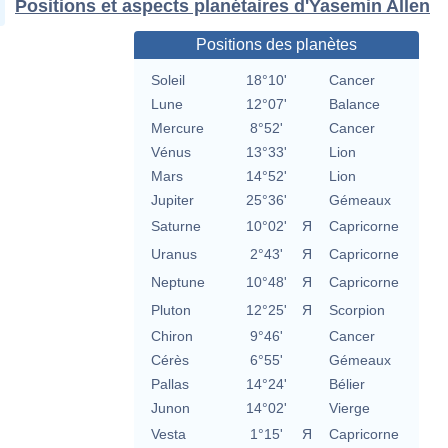
Positions et aspects planétaires d'Yasemin Allen
Positions des planètes
Soleil
18°10'
Cancer
Lune
12°07'
Balance
Mercure
8°52'
Cancer
Vénus
13°33'
Lion
Mars
14°52'
Lion
Jupiter
25°36'
Gémeaux
Saturne
10°02'
Я
Capricorne
Uranus
2°43'
Я
Capricorne
Neptune
10°48'
Я
Capricorne
Pluton
12°25'
Я
Scorpion
Chiron
9°46'
Cancer
Cérès
6°55'
Gémeaux
Pallas
14°24'
Bélier
Junon
14°02'
Vierge
Vesta
1°15'
Я
Capricorne