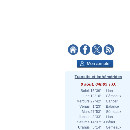
Transits et éphémérides
8 août, 04h05 T.U.
Soleil
15°39'
Lion
Lune
13°10'
Gémeaux
Mercure
27°42'
Cancer
Vénus
1°23'
Balance
Mars
27°53'
Gémeaux
Jupiter
8°33'
Lion
Saturne
14°37'
Я
Bélier
Uranus
5°14'
Gémeaux