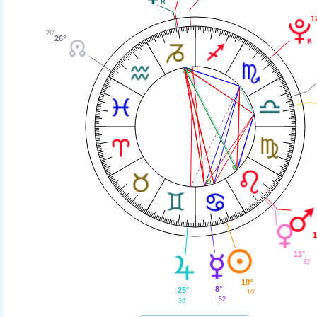
1
28'
26°
1
13°
33'
18°
8°
25°
10'
52'
36'