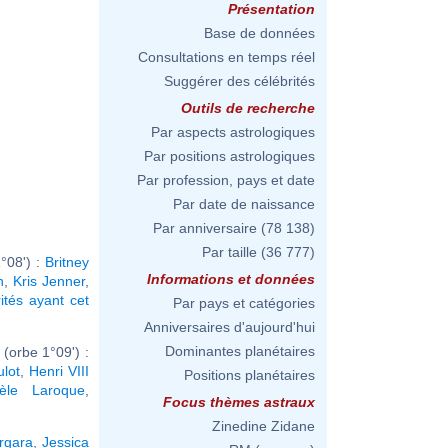
Présentation
Base de données
Consultations en temps réel
Suggérer des célébrités
Outils de recherche
Par aspects astrologiques
Par positions astrologiques
Par profession, pays et date
Par date de naissance
Par anniversaire
(78 138)
Par taille
(36 777)
°08') :
Britney
Informations et données
n
,
Kris Jenner
,
rités ayant cet
Par pays et catégories
Anniversaires d'aujourd'hui
Dominantes planétaires
(orbe 1°09') :
ulot
,
Henri VIII
Positions planétaires
hèle Laroque
,
Focus thèmes astraux
Zinedine Zidane
ergara
,
Jessica