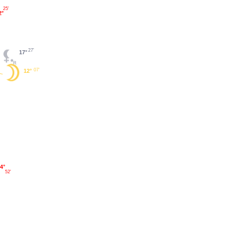
25'
2°
27'
17°
07'
12°
4°
52'