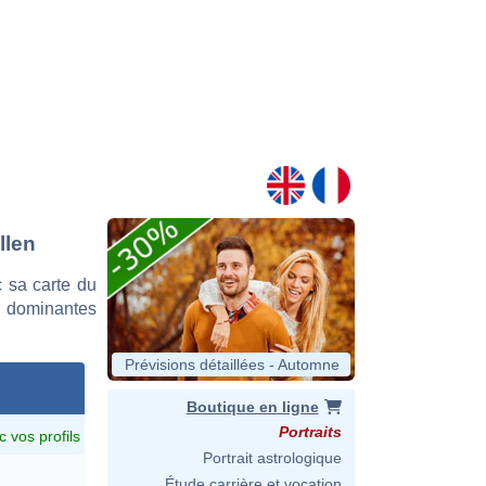
llen
 sa carte du
es dominantes
Prévisions détaillées - Automne
Boutique en ligne
Portraits
c vos profils
Portrait astrologique
Étude carrière et vocation