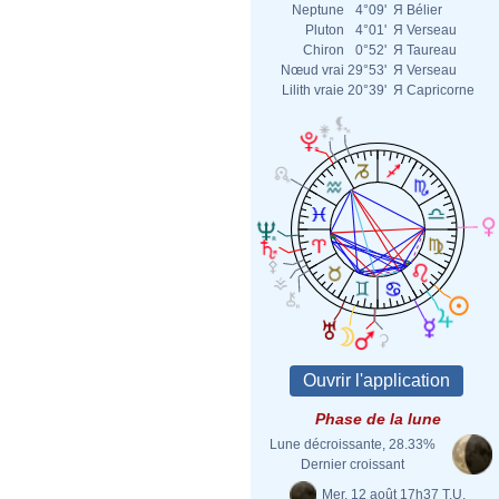
Neptune
4°09'
Я
Bélier
Pluton
4°01'
Я
Verseau
Chiron
0°52'
Я
Taureau
Nœud vrai
29°53'
Я
Verseau
Lilith vraie
20°39'
Я
Capricorne
Phase de la lune
Lune décroissante, 28.33%
Dernier croissant
Mer. 12 août 17h37 T.U.