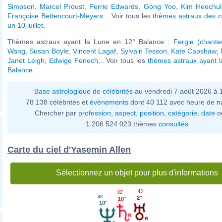
Simpson
,
Marcel Proust
,
Perrie Edwards
,
Gong Yoo
,
Kim Heechul
Françoise Bettencourt-Meyers
... Voir tous les
thèmes astraux des c
un 10 juillet
.
Thèmes astraux ayant la Lune en 12° Balance :
Fergie (chante
Wang
,
Susan Boyle
,
Vincent Lagaf
,
Sylvain Tesson
,
Kate Capshaw
,
Janet Leigh
,
Edwige Fenech
... Voir tous les
thèmes astraux ayant 
Balance
.
Base astrologique de célébrités
au vendredi 7 août 2026 à
78 138 célébrités et
évènements
dont 40 112 avec heure de n
Chercher par
profession
,
aspect
,
position
,
catégorie
,
date
o
1 206 524 023 thèmes
consultés
Carte du ciel d'Yasemin Allen
Sélectionnez un objet pour plus d'informations
43'
02'
48'
2°
10°
10°