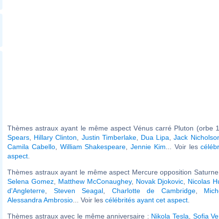
Thèmes astraux ayant le même aspect Vénus carré Pluton (orbe 1
Spears
,
Hillary Clinton
,
Justin Timberlake
,
Dua Lipa
,
Jack Nicholso
Camila Cabello
,
William Shakespeare
,
Jennie Kim
... Voir les
céléb
aspect
.
Thèmes astraux ayant le même aspect Mercure opposition Saturne 
Selena Gomez
,
Matthew McConaughey
,
Novak Djokovic
,
Nicolas H
d'Angleterre
,
Steven Seagal
,
Charlotte de Cambridge
,
Mic
Alessandra Ambrosio
... Voir les
célébrités ayant cet aspect
.
Thèmes astraux avec le même anniversaire :
Nikola Tesla
,
Sofia V