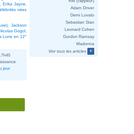
RM (rappeur)
,
Erika Jayne
,
Adam Driver
élébrités nées
Demi Lovato
Sebastian Stan
use)
,
Jackson
Leonard Cohen
Nicolas Gogol
,
la Lune en 12°
Gordon Ramsay
Madonna
+
Voir tous les articles
 17h45
aissance
u
jour