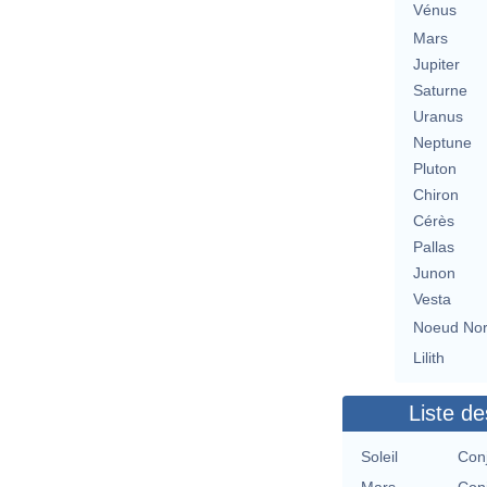
Vénus
Mars
Jupiter
Saturne
Uranus
Neptune
Pluton
Chiron
Cérès
Pallas
Junon
Vesta
Noeud No
Lilith
Liste de
Soleil
Conj