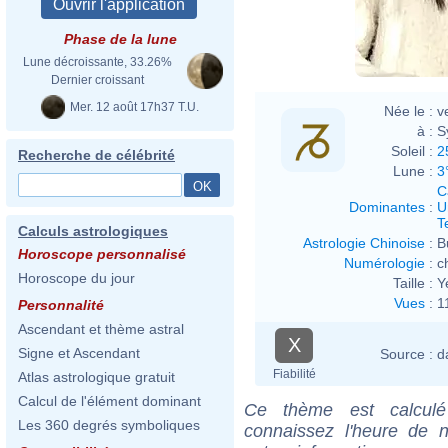
Phase de la lune
Lune décroissante, 33.26%
Dernier croissant
Mer. 12 août 17h37 T.U.
Née le :
v
à :
S
Soleil :
2
Recherche de célébrité
Lune :
3
C
Dominantes
:
U
T
Calculs astrologiques
Astrologie Chinoise
:
B
Horoscope personnalisé
Numérologie
:
c
Horoscope du jour
Taille :
Y
Vues
:
1
Personnalité
Ascendant et thème astral
X
Signe et Ascendant
Source :
d
Fiabilité
Atlas astrologique gratuit
Calcul de l'élément dominant
Ce thème est calculé 
Les 360 degrés symboliques
connaissez l'heure de n