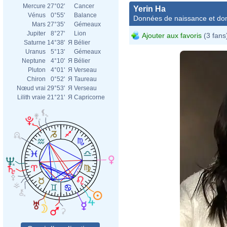
Mercure
27°02'
Cancer
Yerin Ha
Vénus
0°55'
Balance
Données de naissance et dom
Mars
27°35'
Gémeaux
Jupiter
8°27'
Lion
Ajouter aux favoris
(3 fans
Saturne
14°38'
Я
Bélier
Uranus
5°13'
Gémeaux
Neptune
4°10'
Я
Bélier
Pluton
4°01'
Я
Verseau
Chiron
0°52'
Я
Taureau
Nœud vrai
29°53'
Я
Verseau
Lilith vraie
21°21'
Я
Capricorne