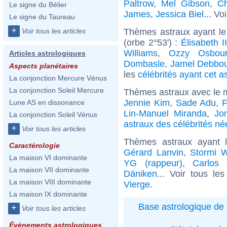
Paltrow
,
Mel Gibson
,
Ch
Le signe du Bélier
James
,
Jessica Biel
... Vo
Le signe du Taureau
+
Thèmes astraux ayant le
Voir tous les articles
(orbe 2°53') :
Élisabeth 
Williams
,
Ozzy Osbou
Articles astrologiques
Dombasle
,
Jamel Debbo
Aspects planétaires
les
célébrités ayant cet a
La conjonction Mercure Vénus
La conjonction Soleil Mercure
Thèmes astraux avec le 
Jennie Kim
,
Sade Adu
,
F
Lune AS en dissonance
Lin-Manuel Miranda
,
Jo
La conjonction Soleil Vénus
astraux des célébrités né
+
Voir tous les articles
Thèmes astraux ayant 
Caractérologie
Gérard Lanvin
,
Stormi W
La maison VI dominante
YG (rappeur)
,
Carlos 
La maison VII dominante
Däniken
... Voir tous le
La maison VIII dominante
Vierge
.
La maison IX dominante
Base astrologique de 
+
Voir tous les articles
Évènements astrologiques