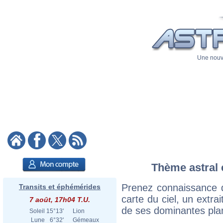
Une nouve
Thème astral e
Prenez connaissance d
Transits et éphémérides
carte du ciel, un extrai
7 août, 17h04 T.U.
de ses dominantes plan
Soleil
15°13'
Lion
Lune
6°32'
Gémeaux