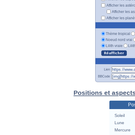
Afficher les astér
Afficher les a
Afficher les plan
Thème tropical
Noeud nord vrai
Lilith vraie
Lili
Lien
BBCode
Positions et aspects
Pos
Soleil
Lune
Mercure