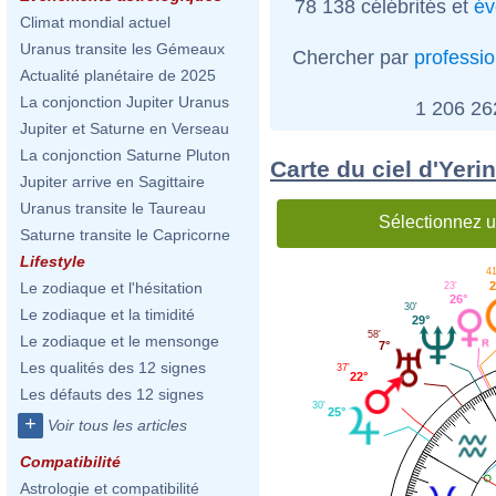
78 138 célébrités et
év
Climat mondial actuel
Uranus transite les Gémeaux
Chercher par
professi
Actualité planétaire de 2025
La conjonction Jupiter Uranus
1 206 2
Jupiter et Saturne en Verseau
La conjonction Saturne Pluton
Carte du ciel d'Yeri
Jupiter arrive en Sagittaire
Uranus transite le Taureau
Sélectionnez u
Saturne transite le Capricorne
Lifestyle
41
2
Le zodiaque et l'hésitation
23'
26°
30'
Le zodiaque et la timidité
29°
58'
Le zodiaque et le mensonge
7°
Les qualités des 12 signes
37'
22°
Les défauts des 12 signes
30'
25°
+
Voir tous les articles
Compatibilité
Astrologie et compatibilité