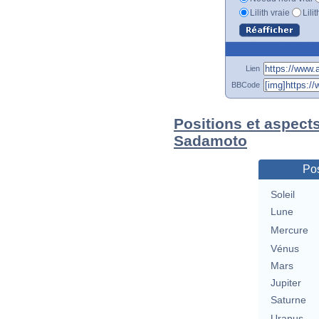
Lilith vraie
Lili
Lien
BBCode
Positions et aspect
Sadamoto
Pos
Soleil
Lune
Mercure
Vénus
Mars
Jupiter
Saturne
Uranus