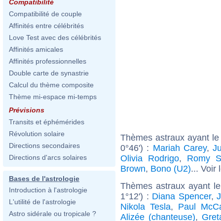
Compatibilité
Compatibilité de couple
Affinités entre célébrités
Love Test avec des célébrités
Affinités amicales
Affinités professionnelles
Double carte de synastrie
Calcul du thème composite
Thème mi-espace mi-temps
Prévisions
Transits et éphémérides
Révolution solaire
Thèmes astraux ayant le
Directions secondaires
0°46') :
Mariah Carey
,
J
Olivia Rodrigo
,
Romy S
Directions d'arcs solaires
Brown
,
Bono (U2)
... Voir
Bases de l'astrologie
Thèmes astraux ayant l
Introduction à l'astrologie
1°12') :
Diana Spencer
,
J
L'utilité de l'astrologie
Nikola Tesla
,
Paul McCa
Astro sidérale ou tropicale ?
Alizée (chanteuse)
,
Gret