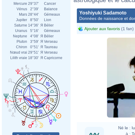
Mercure
29°37'
Cancer
Vénus
2°39'
Balance
Yoshiyuki Sadamoto
Mars
28°44'
Gémeaux
Données de naissance et dom
Jupiter
8°50'
Lion
Saturne
14°36'
Я
Bélier
Ajouter aux favoris
(1 fan)
Uranus
5°16'
Gémeaux
Neptune
4°08'
Я
Bélier
Pluton
3°59'
Я
Verseau
Chiron
0°51'
Я
Taureau
Nœud vrai
29°51'
Я
Verseau
Lilith vraie
18°30'
Я
Capricorne
Né le :
l
à :
T