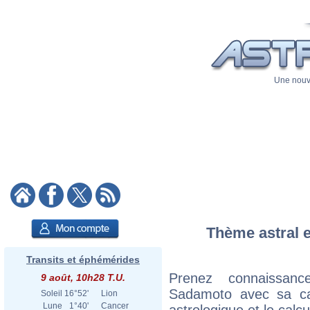
Une nouve
Thème astral e
Transits et éphémérides
Prenez connaissanc
9 août, 10h28 T.U.
Sadamoto avec sa cart
Soleil
16°52'
Lion
Lune
1°40'
Cancer
astrologique et le calc