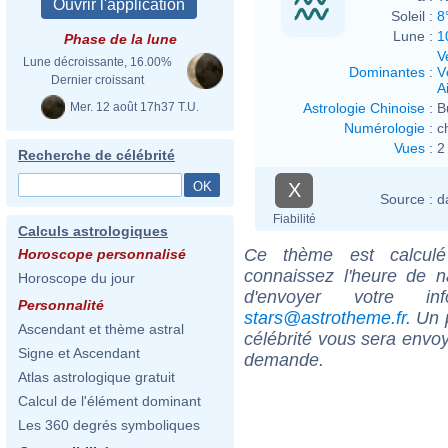
Soleil :
8
Lune :
1
Phase de la lune
V
Lune décroissante, 16.00%
Dominantes
:
V
Dernier croissant
Ai
Mer. 12 août 17h37 T.U.
Astrologie Chinoise
:
B
Numérologie
:
c
Vues
:
2
Recherche de célébrité
X
Source :
d
Fiabilité
Calculs astrologiques
Ce thème est calculé 
Horoscope personnalisé
connaissez l'heure de n
Horoscope du jour
d'envoyer votre i
Personnalité
stars@astrotheme.fr
. Un 
Ascendant et thème astral
célébrité vous sera envoy
Signe et Ascendant
demande.
Atlas astrologique gratuit
Calcul de l'élément dominant
Les 360 degrés symboliques