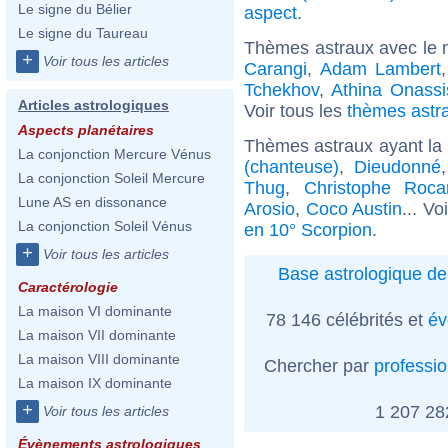
Le signe du Bélier
aspect
.
Le signe du Taureau
Thèmes astraux avec le 
+
Voir tous les articles
Carangi
,
Adam Lambert
Tchekhov
,
Athina Onassi
Articles astrologiques
Voir tous les
thèmes astra
Aspects planétaires
Thèmes astraux ayant la
La conjonction Mercure Vénus
(chanteuse)
,
Dieudonné
La conjonction Soleil Mercure
Thug
,
Christophe Roca
Lune AS en dissonance
Arosio
,
Coco Austin
... Vo
La conjonction Soleil Vénus
en 10° Scorpion
.
+
Voir tous les articles
Base astrologique de
Caractérologie
La maison VI dominante
78 146 célébrités et
év
La maison VII dominante
La maison VIII dominante
Chercher par
professi
La maison IX dominante
+
1 207 2
Voir tous les articles
Évènements astrologiques