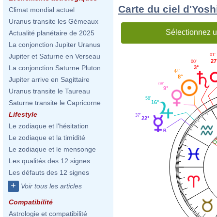
Carte du ciel d'Yos
Climat mondial actuel
Uranus transite les Gémeaux
Sélectionnez u
Actualité planétaire de 2025
La conjonction Jupiter Uranus
01'
Jupiter et Saturne en Verseau
27
00'
La conjonction Saturne Pluton
3°
44'
8°
Jupiter arrive en Sagittaire
08'
9°
Uranus transite le Taureau
58'
Saturne transite le Capricorne
16°
Lifestyle
37'
22°
Le zodiaque et l'hésitation
Le zodiaque et la timidité
Le zodiaque et le mensonge
Les qualités des 12 signes
Les défauts des 12 signes
+
Voir tous les articles
Compatibilité
Astrologie et compatibilité