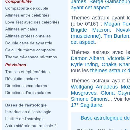
James
,
Serge Gainsbour
Compatibilité
ayant cet aspect
.
Compatibilité de couple
Affinités entre célébrités
Thèmes astraux ayant le
Love Test avec des célébrités
(orbe 0°16') :
Megan Fo
Affinités amicales
Brigitte Macron
,
Nova
(musicienne)
,
Tim Burton
Affinités professionnelles
cet aspect
.
Double carte de synastrie
Calcul du thème composite
Thèmes astraux avec l
Thème mi-espace mi-temps
Damon Albarn
,
Victoria P
Kyrie Irving
,
Chaka Kha
Prévisions
tous les
thèmes astraux d
Transits et éphémérides
Révolution solaire
Thèmes astraux ayant l
Directions secondaires
Wolfgang Amadeus Moz
Musgraves
,
Gloria Gayn
Directions d'arcs solaires
Simone Simons
... Voir t
17° Sagittaire
.
Bases de l'astrologie
Introduction à l'astrologie
Base astrologique de
L'utilité de l'astrologie
Astro sidérale ou tropicale ?