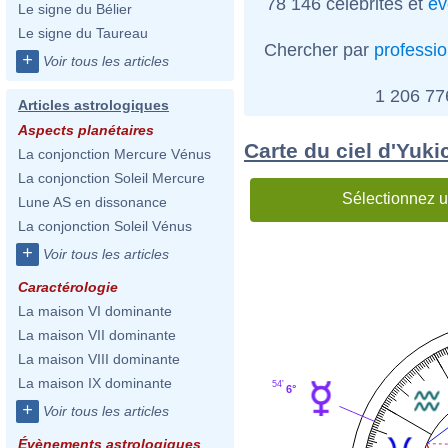
78 146 célébrités et
év
Le signe du Bélier
Le signe du Taureau
Chercher par
professi
+
Voir tous les articles
1 206 7
Articles astrologiques
Aspects planétaires
Carte du ciel d'Yuki
La conjonction Mercure Vénus
La conjonction Soleil Mercure
Sélectionnez u
Lune AS en dissonance
La conjonction Soleil Vénus
+
Voir tous les articles
Caractérologie
La maison VI dominante
La maison VII dominante
La maison VIII dominante
La maison IX dominante
54'
6°
+
Voir tous les articles
Évènements astrologiques