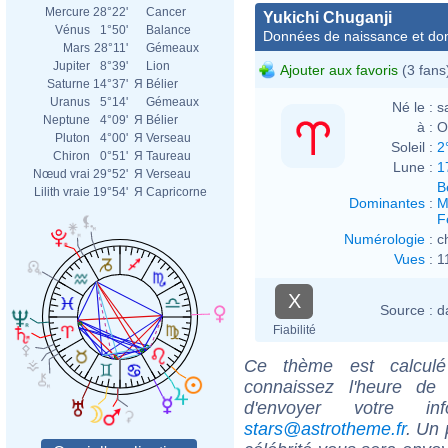
Mercure
28°22'
Cancer
Yukichi Chuganji
Vénus
1°50'
Balance
Données de naissance et dom
Mars
28°11'
Gémeaux
Jupiter
8°39'
Lion
Ajouter aux favoris
(3 fans
Saturne
14°37'
Я
Bélier
Uranus
5°14'
Gémeaux
Né le :
s
Neptune
4°09'
Я
Bélier
à :
O
Pluton
4°00'
Я
Verseau
Soleil :
2
Chiron
0°51'
Я
Taureau
Lune :
1
Nœud vrai
29°52'
Я
Verseau
B
Lilith vraie
19°54'
Я
Capricorne
Dominantes
:
M
F
Numérologie
:
c
Vues
:
1
X
Source :
d
Fiabilité
Ce thème est calculé 
connaissez l'heure de 
d'envoyer votre i
stars@astrotheme.fr
. Un 