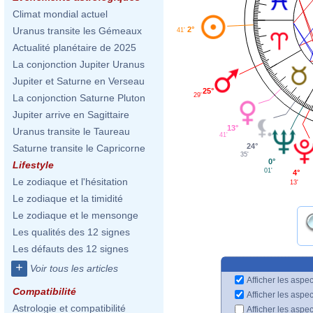
Climat mondial actuel
2°
Uranus transite les Gémeaux
41'
Actualité planétaire de 2025
La conjonction Jupiter Uranus
Jupiter et Saturne en Verseau
25°
29'
La conjonction Saturne Pluton
Jupiter arrive en Sagittaire
13°
Uranus transite le Taureau
41'
24°
Saturne transite le Capricorne
35'
0°
Lifestyle
01'
4°
Le zodiaque et l'hésitation
13'
Le zodiaque et la timidité
Le zodiaque et le mensonge
Les qualités des 12 signes
Les défauts des 12 signes
+
Voir tous les articles
Afficher les aspec
Compatibilité
Afficher les aspe
Astrologie et compatibilité
Afficher les aspe