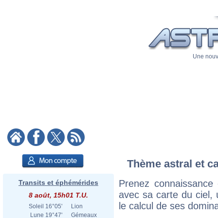
Une nouve
Thème astral et ca
Prenez connaissance d
Transits et éphémérides
avec sa carte du ciel, 
8 août, 15h01 T.U.
le calcul de ses domina
Soleil
16°05'
Lion
Lune
19°47'
Gémeaux