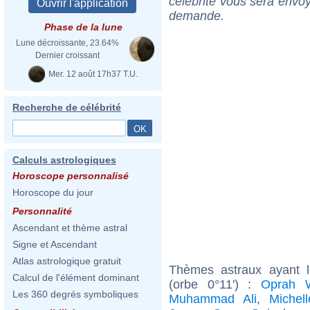
célébrité vous sera envoy
demande.
Phase de la lune
Lune décroissante, 23.64%
Dernier croissant
Mer. 12 août 17h37 T.U.
Recherche de célébrité
Calculs astrologiques
Horoscope personnalisé
Horoscope du jour
Personnalité
Ascendant et thème astral
Signe et Ascendant
Atlas astrologique gratuit
Thèmes astraux ayant 
Calcul de l'élément dominant
(orbe 0°11') :
Oprah W
Les 360 degrés symboliques
Muhammad Ali
,
Michell