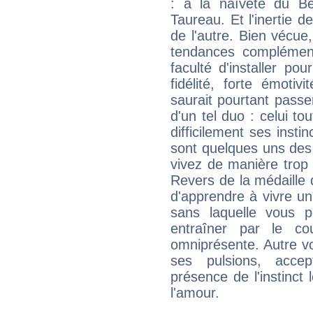
: à la naïveté du Bél
Taureau. Et l'inertie d
de l'autre. Bien vécue
tendances complément
faculté d'installer po
fidélité, forte émoti
saurait pourtant passe
d'un tel duo : celui t
difficilement ses instinc
sont quelques uns des 
vivez de manière trop 
Revers de la médaille d'
d'apprendre à vivre u
sans laquelle vous p
entraîner par le cou
omniprésente. Autre vo
ses pulsions, accep
présence de l'instinc
l'amour.