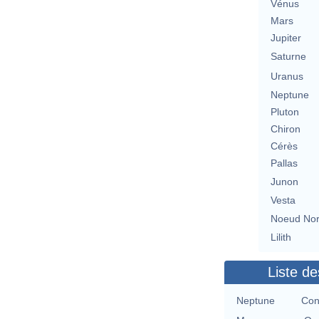
Vénus
Mars
Jupiter
Saturne
Uranus
Neptune
Pluton
Chiron
Cérès
Pallas
Junon
Vesta
Noeud No
Lilith
Liste de
Neptune
Con