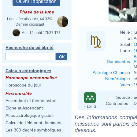
Phase de la lune
Lune décroissante, 44.33%
Dernier croissant
Né le :
l
Mer. 12 août 17h37 T.U.
à :
A
Soleil :
1
Recherche de célébrité
Lune :
1
B
Dominantes
:
P
M
Calculs astrologiques
Astrologie Chinoise
:
S
Horoscope personnalisé
Numérologie
:
c
Vues
:
1
Horoscope du jour
Personnalité
AA
Source :
a
Ascendant et thème astral
Contributeur :
D
Fiabilité
Signe et Ascendant
Atlas astrologique gratuit
Des informations complé
Calcul de l'élément dominant
naissance sont parfois di
dessous.
Les 360 degrés symboliques