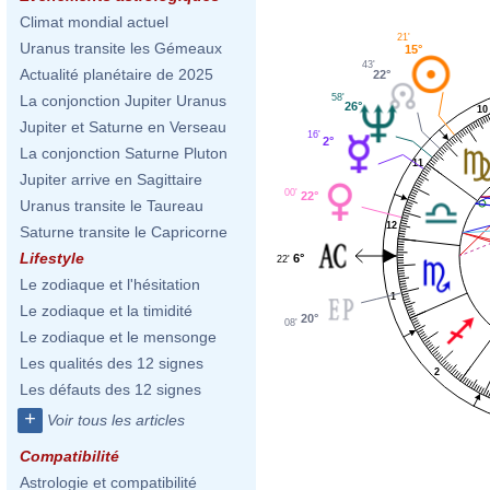
Climat mondial actuel
21'
Uranus transite les Gémeaux
15°
43'
Actualité planétaire de 2025
22°
58'
La conjonction Jupiter Uranus
26°
10
Jupiter et Saturne en Verseau
16'
2°
La conjonction Saturne Pluton
11
Jupiter arrive en Sagittaire
00'
22°
Uranus transite le Taureau
12
Saturne transite le Capricorne
Lifestyle
6°
22'
Le zodiaque et l'hésitation
1
Le zodiaque et la timidité
20°
08'
Le zodiaque et le mensonge
Les qualités des 12 signes
2
Les défauts des 12 signes
+
Voir tous les articles
Compatibilité
Astrologie et compatibilité