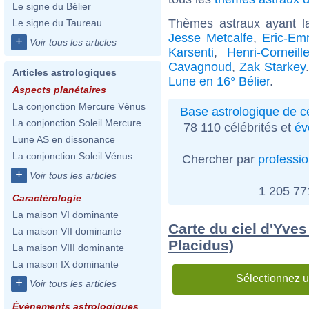
Le signe du Bélier
Thèmes astraux ayant l
Le signe du Taureau
Jesse Metcalfe
,
Eric-Em
+
Voir tous les articles
Karsenti
,
Henri-Corneill
Cavagnoud
,
Zak Starkey
Articles astrologiques
Lune en 16° Bélier
.
Aspects planétaires
La conjonction Mercure Vénus
Base astrologique de cé
La conjonction Soleil Mercure
78 110 célébrités et
év
Lune AS en dissonance
La conjonction Soleil Vénus
Chercher par
professi
+
Voir tous les articles
1 205 7
Caractérologie
La maison VI dominante
Carte du ciel d'Yves
La maison VII dominante
Placidus)
La maison VIII dominante
La maison IX dominante
Sélectionnez u
+
Voir tous les articles
Évènements astrologiques