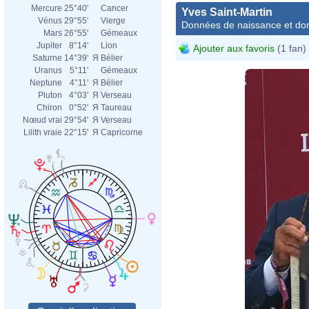
Mercure
25°40'
Cancer
Yves Saint-Martin
Vénus
29°55'
Vierge
Données de naissance et dom
Mars
26°55'
Gémeaux
Jupiter
8°14'
Lion
Ajouter aux favoris
(1 fan)
Saturne
14°39'
Я
Bélier
Uranus
5°11'
Gémeaux
Neptune
4°11'
Я
Bélier
Pluton
4°03'
Я
Verseau
Chiron
0°52'
Я
Taureau
Nœud vrai
29°54'
Я
Verseau
Lilith vraie
22°15'
Я
Capricorne