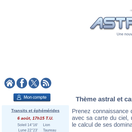
Une nouve
Thème astral et ca
Prenez connaissance d
Transits et éphémérides
avec sa carte du ciel, 
6 août, 17h15 T.U.
le calcul de ses domina
Soleil
14°16'
Lion
Lune
22°23'
Taureau