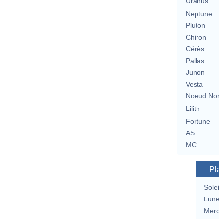
Uranus
Neptune
Pluton
Chiron
Cérès
Pallas
Junon
Vesta
Noeud No
Lilith
Fortune
AS
MC
Pl
Solei
Lun
Merc