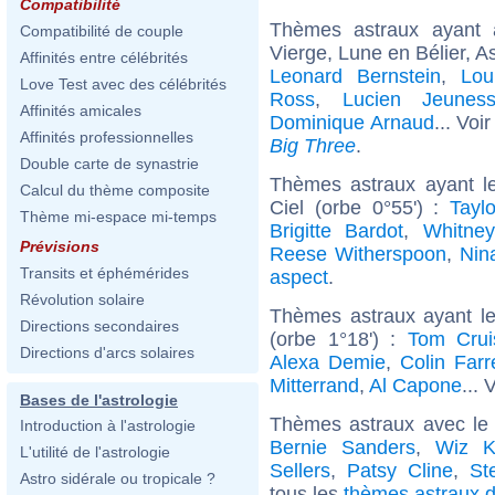
Compatibilité
Thèmes astraux ayant
Compatibilité de couple
Vierge, Lune en Bélier, 
Affinités entre célébrités
Leonard Bernstein
,
Lou
Love Test avec des célébrités
Ross
,
Lucien Jeunes
Affinités amicales
Dominique Arnaud
... Voi
Affinités professionnelles
Big Three
.
Double carte de synastrie
Thèmes astraux ayant l
Calcul du thème composite
Ciel (orbe 0°55') :
Taylo
Thème mi-espace mi-temps
Brigitte Bardot
,
Whitne
Prévisions
Reese Witherspoon
,
Nin
Transits et éphémérides
aspect
.
Révolution solaire
Thèmes astraux ayant l
Directions secondaires
(orbe 1°18') :
Tom Crui
Directions d'arcs solaires
Alexa Demie
,
Colin Farre
Mitterrand
,
Al Capone
... 
Bases de l'astrologie
Thèmes astraux avec le
Introduction à l'astrologie
Bernie Sanders
,
Wiz Kh
L'utilité de l'astrologie
Sellers
,
Patsy Cline
,
St
Astro sidérale ou tropicale ?
tous les
thèmes astraux d