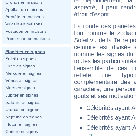
le dépouillement, la 
Cronos en maisons
aspecté, il peut rendre
Apollon en maisons
étroit d'esprit.
Admète en maisons
Vulcain en maisons
La ronde des planètes 
Poséidon en maisons
l'on nomme le zodiaqu
Proserpine en maisons
Soleil vu de la Terre p
ceinture est divisée
Planètes en signes
nomme les signes du 
Soleil en signes
toutes les particularit
Lune en signes
l'ensemble de ces d
Mercure en signes
reflète une typol
Vénus en signes
complémentaire des a
Mars en signes
caractère, une personn
goûts et ses motivatio
Jupiter en signes
Saturne en signes
Célébrités ayant 
Uranus en signes
Célébrités ayant 
Neptune en signes
Pluton en signes
Célébrités ayant
Chiron en signes