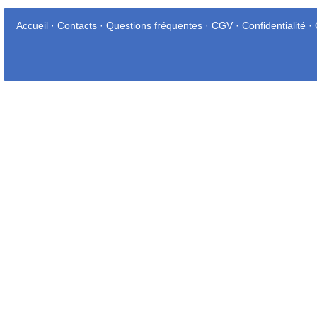
Accueil
·
Contacts
·
Questions fréquentes
·
CGV
·
Confidentialité
·