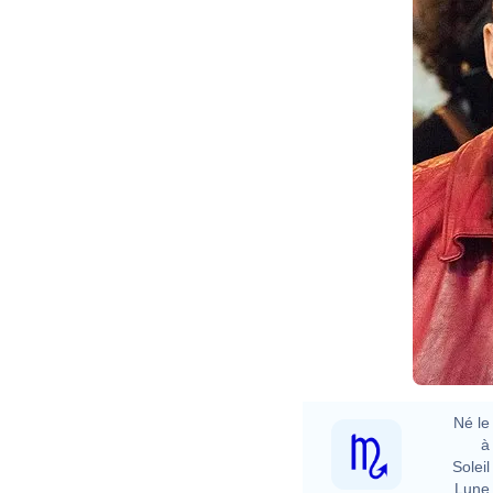
Né le 
à 
Soleil 
Lune 