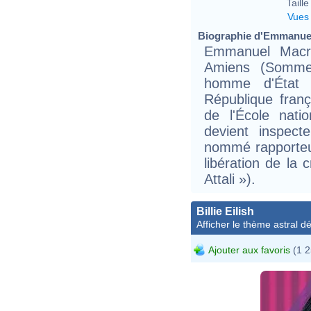
Taille 
Vues
Biographie d'Emmanuel
Emmanuel Macr
Amiens (Somme)
homme d'État f
République franç
de l'École natio
devient inspect
nommé rapporteur
libération de la
Attali »).
Billie Eilish
Afficher le thème astral dét
Ajouter aux favoris
(1 2