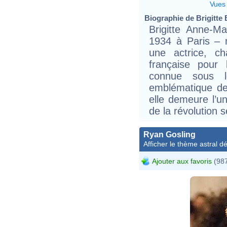
Vues
Biographie de Brigitte B
Brigitte Anne-M
1934 à Paris – 
une actrice, ch
française pour
connue sous l
emblématique de
elle demeure l’u
de la révolution s
Ryan Gosling
Afficher le thème astral dét
Ajouter aux favoris
(987