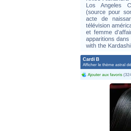
Los Angeles Ce
(source pour so
acte de naissa
télévision améri
et femme d'affai
apparitions dans
with the Kardash
Cardi B
Afficher le thème astral dét
Ajouter aux favoris
(324