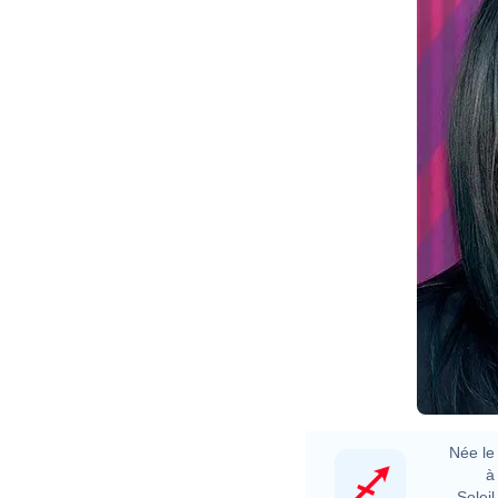
Née le 
à 
Soleil 