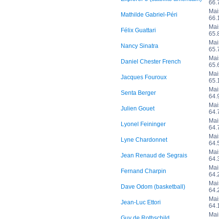
66.
Mai
Mathilde Gabriel-Péri
66.
Mai
Félix Guattari
65.
Mai
Nancy Sinatra
65.
Mai
Daniel Chester French
65.
Mai
Jacques Fouroux
65.
Mai
Senta Berger
64.
Mai
Julien Gouet
64.
Mai
Lyonel Feininger
64.
Mai
Lyne Chardonnet
64.
Mai
Jean Renaud de Segrais
64.
Mai
Fernand Charpin
64.
Mai
Dave Odom (basketball)
64.
Mai
Jean-Luc Ettori
64.
Mai
Guy de Rothschild