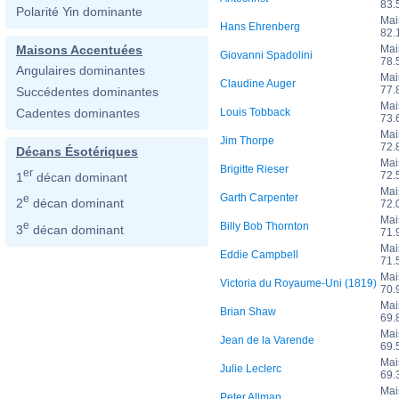
83.
Polarité Yin dominante
Mai
Hans Ehrenberg
82.
Mai
Maisons Accentuées
Giovanni Spadolini
78.
Angulaires dominantes
Mai
Claudine Auger
77.
Succédentes dominantes
Mai
Louis Tobback
Cadentes dominantes
73.
Mai
Jim Thorpe
72.
Décans Ésotériques
Mai
Brigitte Rieser
er
72.
1
décan dominant
Mai
Garth Carpenter
e
2
décan dominant
72.
Mai
e
Billy Bob Thornton
3
décan dominant
71.
Mai
Eddie Campbell
71.
Mai
Victoria du Royaume-Uni (1819)
70.
Mai
Brian Shaw
69.
Mai
Jean de la Varende
69.
Mai
Julie Leclerc
69.
Mai
Peter Allman