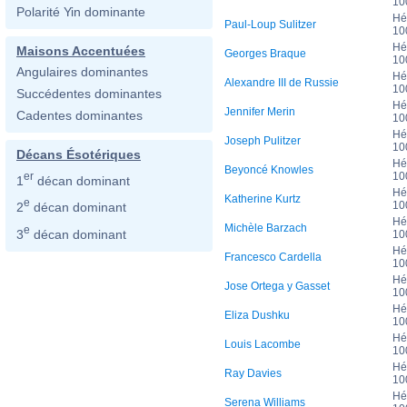
10
Polarité Yin dominante
Hé
Paul-Loup Sulitzer
10
Hé
Maisons Accentuées
Georges Braque
10
Angulaires dominantes
Hé
Alexandre III de Russie
10
Succédentes dominantes
Hé
Jennifer Merin
Cadentes dominantes
10
Hé
Joseph Pulitzer
10
Décans Ésotériques
Hé
Beyoncé Knowles
10
er
1
décan dominant
Hé
Katherine Kurtz
e
10
2
décan dominant
Hé
Michèle Barzach
e
3
décan dominant
10
Hé
Francesco Cardella
10
Hé
Jose Ortega y Gasset
10
Hé
Eliza Dushku
10
Hé
Louis Lacombe
10
Hé
Ray Davies
10
Hé
Serena Williams