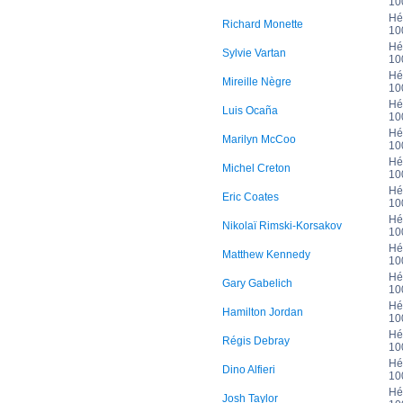
10
Hé
Richard Monette
10
Hé
Sylvie Vartan
10
Hé
Mireille Nègre
10
Hé
Luis Ocaña
10
Hé
Marilyn McCoo
10
Hé
Michel Creton
10
Hé
Eric Coates
10
Hé
Nikolaï Rimski-Korsakov
10
Hé
Matthew Kennedy
10
Hé
Gary Gabelich
10
Hé
Hamilton Jordan
10
Hé
Régis Debray
10
Hé
Dino Alfieri
10
Hé
Josh Taylor