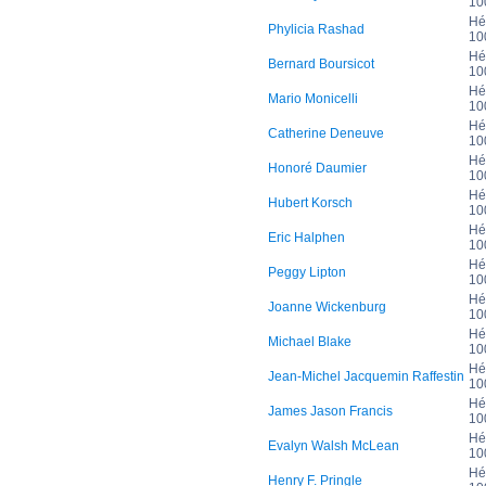
10
Hé
Phylicia Rashad
10
Hé
Bernard Boursicot
10
Hé
Mario Monicelli
10
Hé
Catherine Deneuve
10
Hé
Honoré Daumier
10
Hé
Hubert Korsch
10
Hé
Eric Halphen
10
Hé
Peggy Lipton
10
Hé
Joanne Wickenburg
10
Hé
Michael Blake
10
Hé
Jean-Michel Jacquemin Raffestin
10
Hé
James Jason Francis
10
Hé
Evalyn Walsh McLean
10
Hé
Henry F. Pringle