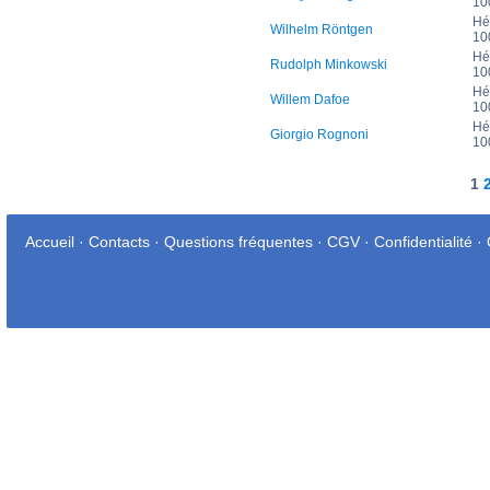
10
Hé
Wilhelm Röntgen
10
Hé
Rudolph Minkowski
10
Hé
Willem Dafoe
10
Hé
Giorgio Rognoni
10
1
Accueil
·
Contacts
·
Questions fréquentes
·
CGV
·
Confidentialité
·