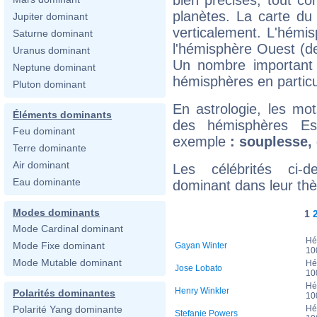
planètes. La carte du
Jupiter dominant
verticalement. L'hémi
Saturne dominant
l'hémisphère Ouest (de 
Uranus dominant
Un nombre important
Neptune dominant
hémisphères en particu
Pluton dominant
En astrologie, les mot
Éléments dominants
des hémisphères Es
Feu dominant
exemple
: souplesse
Terre dominante
Air dominant
Les célébrités ci-
Eau dominante
dominant dans leur thè
Modes dominants
1
Mode Cardinal dominant
Hé
Mode Fixe dominant
Gayan Winter
10
Mode Mutable dominant
Hé
Jose Lobato
10
Hé
Henry Winkler
Polarités dominantes
10
Hé
Polarité Yang dominante
Stefanie Powers