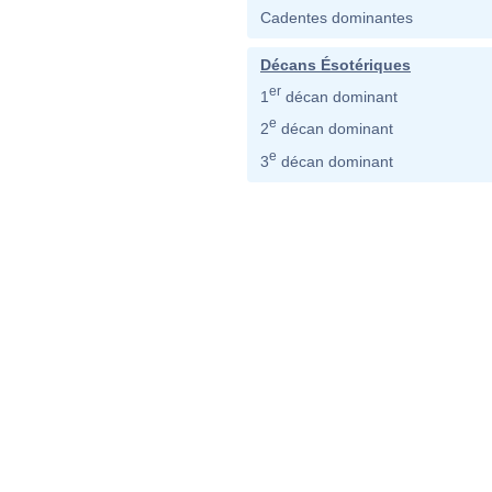
Cadentes dominantes
Décans Ésotériques
er
1
décan dominant
e
2
décan dominant
e
3
décan dominant