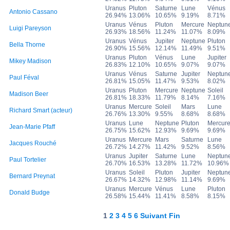
Uranus
Pluton
Saturne
Lune
Vénus
Antonio Cassano
26.94%
13.06%
10.65%
9.19%
8.71%
Uranus
Vénus
Pluton
Mercure
Neptun
Luigi Pareyson
26.93%
18.56%
11.24%
11.07%
8.09%
Uranus
Vénus
Jupiter
Neptune
Pluton
Bella Thorne
26.90%
15.56%
12.14%
11.49%
9.51%
Uranus
Pluton
Vénus
Lune
Jupiter
Mikey Madison
26.83%
12.10%
10.65%
9.07%
9.07%
Uranus
Vénus
Saturne
Jupiter
Neptun
Paul Féval
26.81%
15.05%
11.47%
9.53%
8.02%
Uranus
Pluton
Mercure
Neptune
Soleil
Madison Beer
26.81%
18.33%
11.79%
8.14%
7.16%
Uranus
Mercure
Soleil
Mars
Lune
Richard Smart (acteur)
26.76%
13.30%
9.55%
8.68%
8.68%
Uranus
Lune
Neptune
Pluton
Mercur
Jean-Marie Pfaff
26.75%
15.62%
12.93%
9.69%
9.69%
Uranus
Mercure
Mars
Saturne
Lune
Jacques Rouché
26.72%
14.27%
11.42%
9.52%
8.56%
Uranus
Jupiter
Saturne
Lune
Neptun
Paul Tortelier
26.70%
16.53%
13.28%
11.72%
10.96%
Uranus
Soleil
Pluton
Jupiter
Neptun
Bernard Preynat
26.67%
14.32%
12.98%
11.14%
9.69%
Uranus
Mercure
Vénus
Lune
Pluton
Donald Budge
26.58%
15.44%
11.41%
8.58%
8.15%
1
2
3
4
5
6
Suivant
Fin