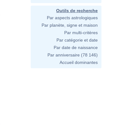
Outils de recherche
e
Par aspects astrologiques
Par planète, signe et maison
Par multi-critères
Par catégorie et date
Par date de naissance
Par anniversaire
(78 146)
Accueil dominantes
e