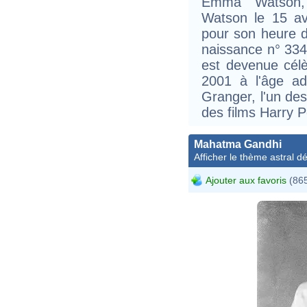
Emma Watson,
Watson le 15 av
pour son heure d
naissance n° 3344
est devenue cél
2001 à l'âge ad
Granger, l'un des
des films Harry P
Mahatma Gandhi
Afficher le thème astral dét
Ajouter aux favoris
(865