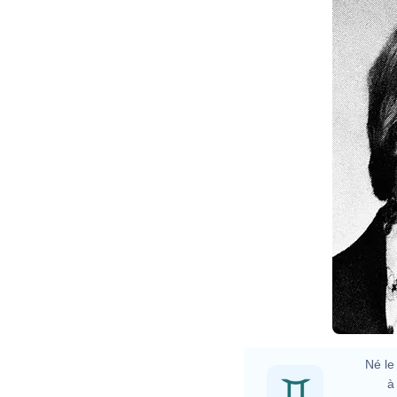
Né le 
à 