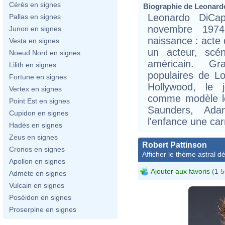
Cérès en signes
Biographie de Leonardo
Leonardo DiCa
Pallas en signes
novembre 197
Junon en signes
naissance : acte 
Vesta en signes
un acteur, scé
Noeud Nord en signes
américain. Gr
Lilith en signes
populaires de Lo
Fortune en signes
Hollywood, le 
Vertex en signes
comme modèle le
Point Est en signes
Saunders, Ad
Cupidon en signes
l'enfance une car
Hadès en signes
Zeus en signes
Robert Pattinson
Cronos en signes
Afficher le thème astral dét
Apollon en signes
Ajouter aux favoris
(1 5
Admète en signes
Vulcain en signes
Poséidon en signes
Proserpine en signes