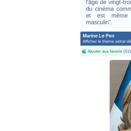
l'âge de vingt-tr
du cinéma comm
et est même s
masculin".
Marine Le Pen
Afficher le thème astral dét
Ajouter aux favoris
(511