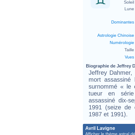
Soleil 
Lune 
Dominantes
Astrologie Chinoise
Numérologie
Taille 
Vues
Biographie de Jeffrey D
Jeffrey Dahmer,
mort assassiné
surnommé « le c
tueur en séri
assassiné dix-s
1991 (seize de 
1987 et 1991).
Avril Lavigne
Afficher le thème astral dét