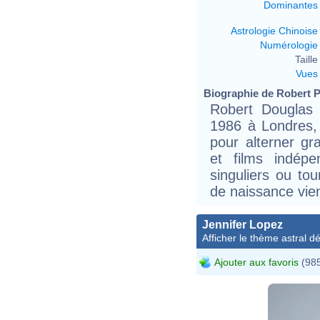
Dominantes
Astrologie Chinoise
Numérologie
Taille 
Vues
Biographie de Robert Pa
Robert Douglas
1986 à Londres, 
pour alterner gr
et films indép
singuliers ou to
de naissance vien
Jennifer Lopez
Afficher le thème astral dét
Ajouter aux favoris
(985