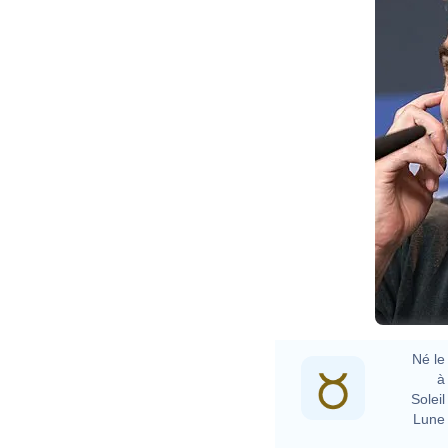
Né le 
à 
Soleil 
Lune 