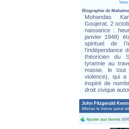
Vues
Biographie de Mahatma 
Mohandas Kar
Goujerat, 2 octo
naissance : heur
janvier 1948) ét
spirituel de 
l'indépendance de
théoricien du 
tyrannie au trav
masse, le tout 
violence), qui a
inspiré de nomb
droit civique aut
John Fitzgerald Ken
Afficher le thème astral dét
Ajouter aux favoris
(695