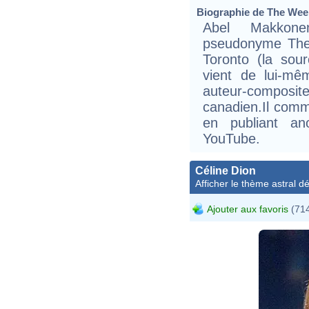
Biographie de The Week
Abel Makkon
pseudonyme The 
Toronto (la sou
vient de lui-m
auteur-composite
canadien.Il comm
en publiant a
YouTube.
Céline Dion
Afficher le thème astral dét
Ajouter aux favoris
(714