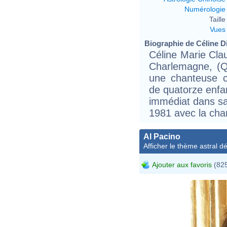
Numérologie
Taille 
Vues
Biographie de Céline Di
Céline Marie Cla
Charlemagne, (Q
une chanteuse c
de quatorze enfa
immédiat dans sa
1981 avec la chan
Al Pacino
Afficher le thème astral dét
Ajouter aux favoris
(825