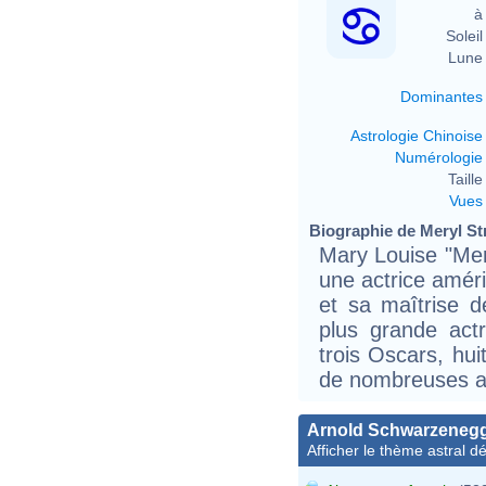
à 
Soleil 
Lune 
Dominantes
Astrologie Chinoise
Numérologie
Taille 
Vues
Biographie de Meryl Str
Mary Louise "Mery
une actrice amér
et sa maîtrise 
plus grande actr
trois Oscars, hu
de nombreuses au
Arnold Schwarzeneg
Afficher le thème astral dét