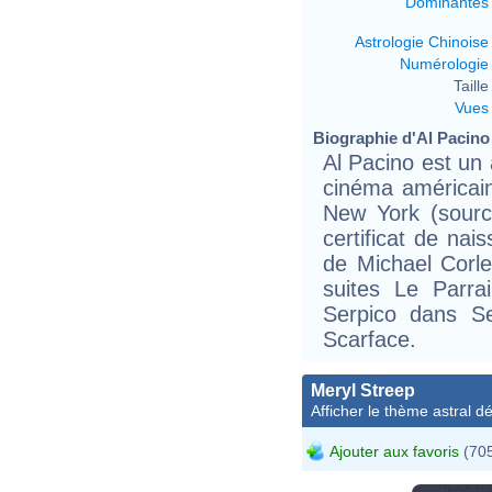
Dominantes
Astrologie Chinoise
Numérologie
Taille 
Vues
Biographie d'Al Pacino 
Al Pacino est un 
cinéma américain
New York (sourc
certificat de nai
de Michael Corl
suites Le Parra
Serpico dans S
Scarface.
Meryl Streep
Afficher le thème astral dét
Ajouter aux favoris
(705