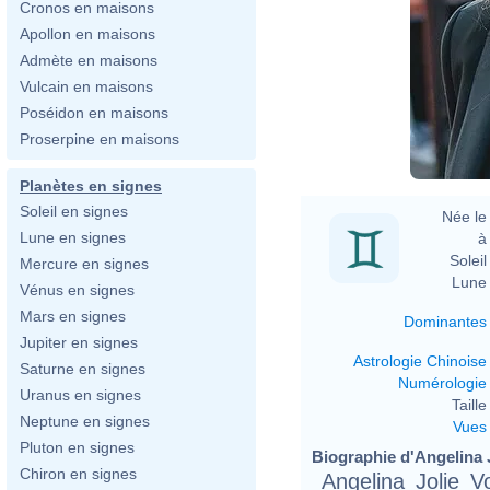
Cronos en maisons
Apollon en maisons
Admète en maisons
Vulcain en maisons
Poséidon en maisons
Proserpine en maisons
Planètes en signes
Soleil en signes
Née le 
Lune en signes
à 
Soleil 
Mercure en signes
Lune 
Vénus en signes
Mars en signes
Dominantes
Jupiter en signes
Astrologie Chinoise
Saturne en signes
Numérologie
Uranus en signes
Taille 
Neptune en signes
Vues
Pluton en signes
Biographie d'Angelina Jo
Chiron en signes
Angelina Jolie V