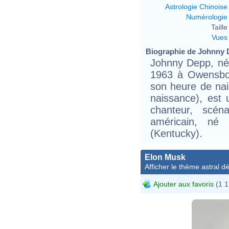
Astrologie Chinoise
Numérologie
Taille 
Vues
Biographie de Johnny D
Johnny Depp, né 
1963 à Owensbor
son heure de nais
naissance), est u
chanteur, scén
américain, né
(Kentucky).
Elon Musk
Afficher le thème astral dét
Ajouter aux favoris
(1 1