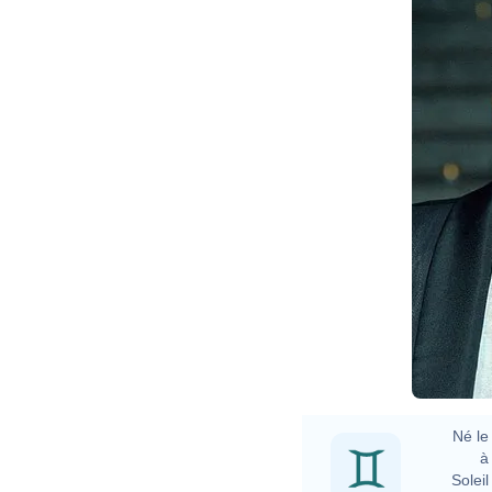
D
Né le 
à 
Soleil 