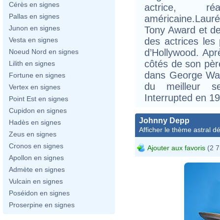
Cérès en signes
actrice, ré
Pallas en signes
américaine.Laur
Junon en signes
Tony Award et de 
des actrices les
Vesta en signes
d’Hollywood. Apr
Noeud Nord en signes
côtés de son père
Lilith en signes
dans George Wall
Fortune en signes
du meilleur s
Vertex en signes
Interrupted en 1
Point Est en signes
Cupidon en signes
Johnny Depp
Hadès en signes
Afficher le thème astral dét
Zeus en signes
Cronos en signes
Ajouter aux favoris
(2 7
Apollon en signes
Admète en signes
Vulcain en signes
Poséidon en signes
Proserpine en signes