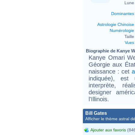
Lune 
Dominantes
Astrologie Chinoise
Numérologie
Taille 
Vues
Biographie de Kanye We
Kanye Omari Wes
Géorgie aux Éta
naissance : cet
a
indiquée), est 
interprète, réal
designer améric
l'Illinois.
Bill Gates
Afficher le thème astral dét
Ajouter aux favoris
(846