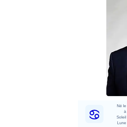
Né le 
à 
Soleil 
Lune 