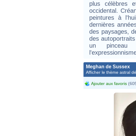
plus célèbres et
occidental. Créa
peintures à l'h
dernières année
des paysages, de
des autoportrait
un pinceau d
l'expressionnisme
Meghan de Sussex
Afficher le thème astral dét
Ajouter aux favoris
(605