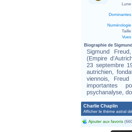
Lune 
Dominantes
Numérologie
Taille 
Vues
Biographie de Sigmund 
Sigmund Freud
(Empire d'Autric
23 septembre 19
autrichien, fond
viennois, Freud 
importantes 
psychanalyse, dont
Charlie Chaplin
Afficher le thème astral dét
Ajouter aux favoris
(660