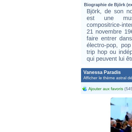
Biographie de Björk (ex
Björk, de son n
est une musi
compositrice-inte
21 novembre 1965 
faire entrer dan
électro-pop, po
trip hop ou indép
qui peuvent lui êt
Vanessa Paradis
Afficher le thème astral dét
Ajouter aux favoris
(549