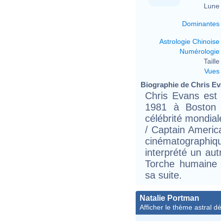
Lune 
Dominantes
Astrologie Chinoise
Numérologie
Taille 
Vues
Biographie de Chris Eva
Chris Evans est 
1981 à Boston 
célébrité mondial
/ Captain Americ
cinématographiq
interprété un au
Torche humaine 
sa suite.
Natalie Portman
Afficher le thème astral dét