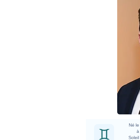
Né le 
à 
Soleil 