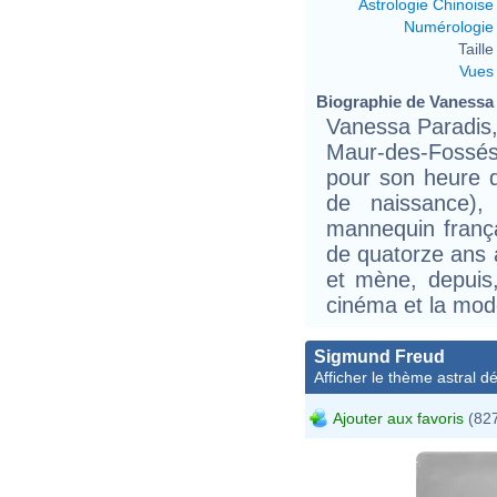
Astrologie Chinoise
Numérologie
Taille 
Vues
Biographie de Vanessa P
Vanessa Paradis,
Maur-des-Fossé
pour son heure d
de naissance),
mannequin frança
de quatorze ans 
et mène, depuis,
cinéma et la mod
Sigmund Freud
Afficher le thème astral dét
Ajouter aux favoris
(827