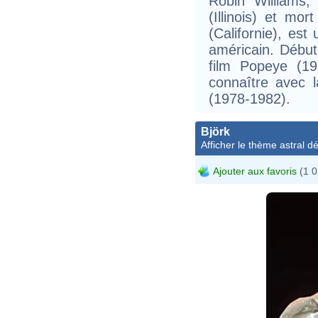
Robin Williams,
(Illinois) et mo
(Californie), est
américain. Début
film Popeye (19
connaître avec 
(1978-1982).
Björk
Afficher le thème astral dét
Ajouter aux favoris
(1 0