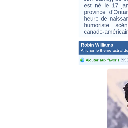
est né le 17 ja
province d'Ont
heure de naissan
humoriste, scé
canado-américai
Robin Williams
Afficher le thème astral dét
Ajouter aux favoris
(995