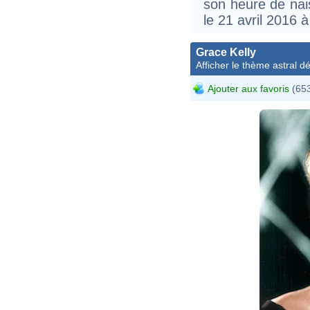
son heure de nais
le 21 avril 2016
Grace Kelly
Afficher le thème astral dét
Ajouter aux favoris
(653
ht
h
%
ht
co
2