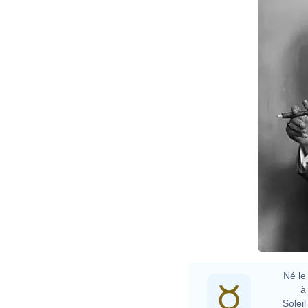
M
Né le 
à 
Soleil 