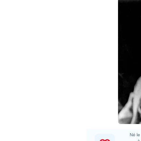
Né le 
à 