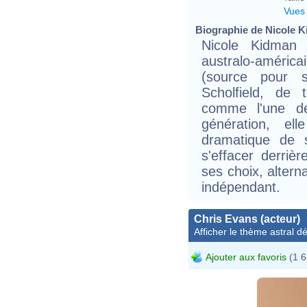
Vues
Biographie de Nicole Ki
Nicole Kidman 
australo-américa
(source pour 
Scholfield, de 
comme l'une de
génération, ell
dramatique de 
s'effacer derriè
ses choix, altern
indépendant.
Chris Evans (acteur)
Afficher le thème astral dét
Ajouter aux favoris
(1 6