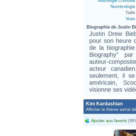
Astrologie Chinoise
Numérologie
Taille 
Vues
Biographie de Justin Bi
Justin Drew Bie
pour son heure 
de la biographie
Biography" pa
auteur-composite
acteur canadie
seulement, il se 
américain, Sco
visionne ses vid
Kim Kardashian
Afficher le thème astral dét
Ajouter aux favoris
(997