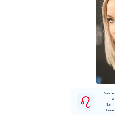
Née le 
à 
Soleil 
Lune 