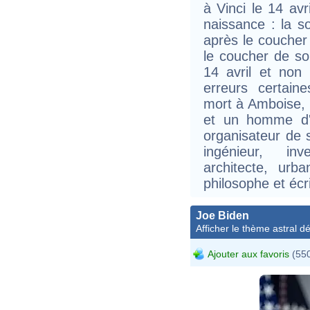
à Vinci le 14 av
naissance : la s
après le coucher 
le coucher de sol
14 avril et non 
erreurs certai
mort à Amboise, l
et un homme d'es
organisateur de s
ingénieur, inv
architecte, urba
philosophe et écr
Joe Biden
Afficher le thème astral dét
Ajouter aux favoris
(550