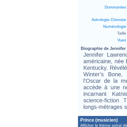
Dominantes
Astrologie Chinoise
Numérologie
Taille 
Vues
Biographie de Jennifer 
Jennifer Lawren
américaine, née l
Kentucky. Révélé
Winter's Bone,
l'Oscar de la me
accède à une no
incarnant Kat
science-fictio
longs-métrages s
Prince (musicien)
Afficher le thème astral dét