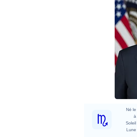
A
Né le 
à 
Soleil 
Lune 