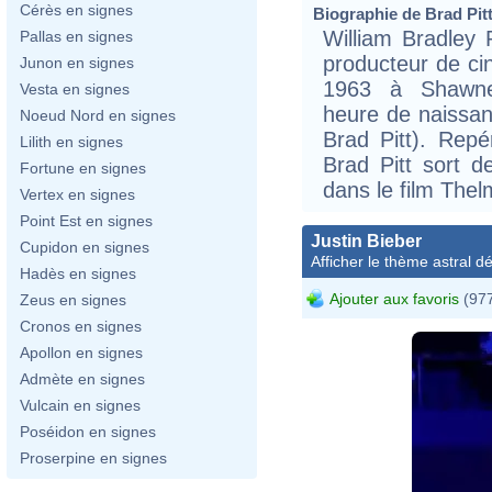
Cérès en signes
Biographie de Brad Pitt 
William Bradley P
Pallas en signes
producteur de c
Junon en signes
1963 à Shawne
Vesta en signes
heure de naissan
Noeud Nord en signes
Brad Pitt). Repé
Lilith en signes
Brad Pitt sort d
Fortune en signes
dans le film Thel
Vertex en signes
Point Est en signes
Justin Bieber
Cupidon en signes
Afficher le thème astral dét
Hadès en signes
Ajouter aux favoris
(977
Zeus en signes
Cronos en signes
Apollon en signes
Admète en signes
Vulcain en signes
Poséidon en signes
Proserpine en signes