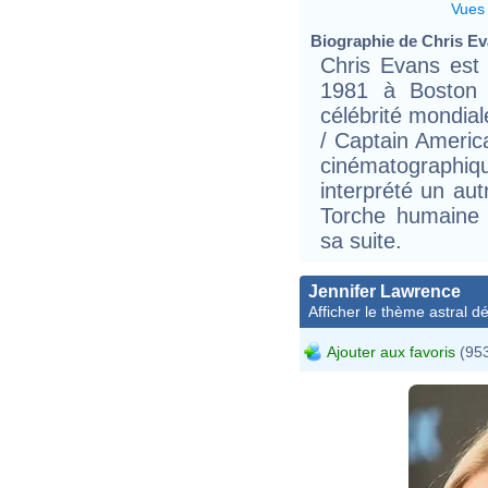
Vues
Biographie de Chris Eva
Chris Evans est 
1981 à Boston 
célébrité mondial
/ Captain Americ
cinématographiq
interprété un au
Torche humaine 
sa suite.
Jennifer Lawrence
Afficher le thème astral dét
Ajouter aux favoris
(953