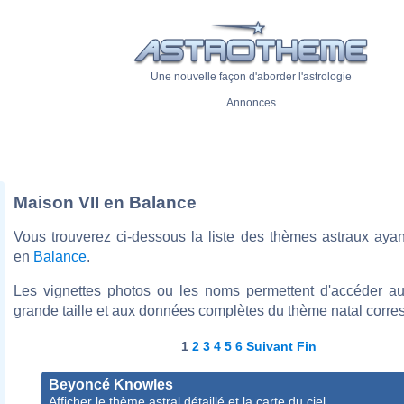
Une nouvelle façon d'aborder l'astrologie
Annonces
Maison VII en Balance
Vous trouverez ci-dessous la liste des thèmes astraux ayan
en
Balance
.
Les vignettes photos ou les noms permettent d'accéder a
grande taille et aux données complètes du thème natal corre
1
2
3
4
5
6
Suivant
Fin
Beyoncé Knowles
Afficher le thème astral détaillé et la carte du ciel