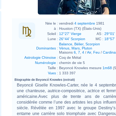
Née le :
vendredi
4 septembre
1981
à :
Houston (TX) (États-Unis)
Soleil :
12°27' Vierge
AS :
29°01' 
Lune :
26°44' Scorpion
MC :
18°57'
Balance
,
Bélier
,
Scorpion
Dominantes
:
Vénus
,
Mars
,
Pluton
Maisons
6
,
7
,
4
/
Air
,
Feu
/
Cardina
Astrologie Chinoise
:
Coq de Métal
Numérologie
:
chemin de vie 5
Taille :
Beyoncé Knowles mesure
1m68
(5
Vues
:
1 333 397
Biographie de Beyoncé Knowles (extrait)
Beyoncé Giselle Knowles-Carter, née le 4 septembr
une chanteuse, autrice-compositrice, actrice et femm
américaine.Avec plus de trente ans de carrière
considérée comme l’une des artistes les plus influe
siècle. Révélée en 1997 avec le groupe Destiny’s 
entame une carrière solo triomphale avec Dangerou