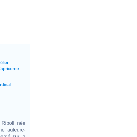
élier
Capricorne
rdinal
 Ripoll, née
ne auteure-
mergé sur la