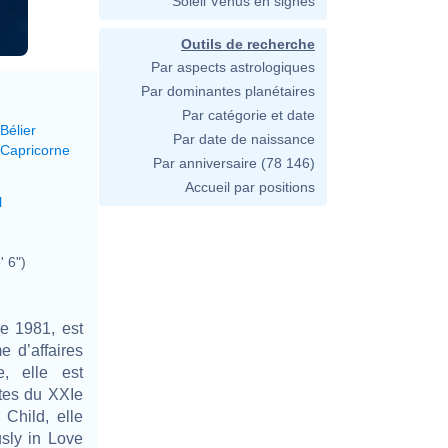
Soleil Vénus en signes
Outils de recherche
Par aspects astrologiques
Par dominantes planétaires
Par catégorie et date
Bélier
Par date de naissance
 Capricorne
Par anniversaire
(78 146)
Accueil par positions
l
' 6")
e 1981, est
e d’affaires
, elle est
ntes du XXIe
Child, elle
sly in Love