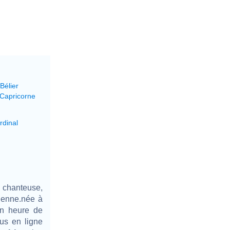
Bélier
 Capricorne
rdinal
chanteuse,
dienne.née à
on heure de
lus en ligne