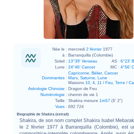
Née le :
mercredi
2 février
1977
à :
Barranquilla (Colombie)
Soleil :
13°39' Verseau
AS :
6°23' B
Lune :
24°46' Cancer
MC :
4°56' 
Capricorne
,
Bélier
,
Cancer
Dominantes
:
Mars
,
Saturne
,
Lune
Maisons
10
,
4
,
11
/
Feu
,
Terre
/
Ca
Astrologie Chinoise
:
Dragon de Feu
Numérologie
:
chemin de vie 1
Taille :
Shakira mesure
1m57
(5' 2")
Vues
:
692 724
Biographie de Shakira (extrait)
Shakira, de son nom complet Shakira Isabel Mebarak
le 2 février 1977 à Barranquilla (Colombie), est u
compositrice-interprète colombienne. Après avoir é