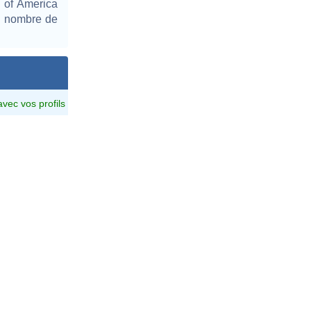
n of America
nd nombre de
avec vos profils