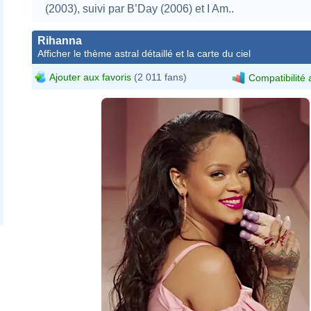
(2003), suivi par B’Day (2006) et I Am..
Rihanna
Afficher le thème astral détaillé et la carte du ciel
Ajouter aux favoris
(2 011 fans)
Compatibilité 