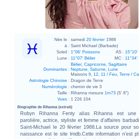
Née le :
samedi
20 février
1988
à :
Saint Michael (Barbade)
Soleil :
1°06' Poissons
AS :
15°10' 
Lune :
11°07' Bélier
MC :
11°34'
Bélier
,
Capricorne
,
Sagittaire
Dominantes
:
Neptune
,
Saturne
,
Lune
Maisons
9
,
12
,
11
/
Feu
,
Terre
/
Ca
Astrologie Chinoise
:
Dragon de Terre
Numérologie
:
chemin de vie 3
Taille :
Rihanna mesure
1m73
(5' 8")
Vues
:
1 226 104
Biographie de Rihanna (extrait)
Robyn Rihanna Fenty alias Rihanna est une 
parolière, actrice, styliste et femme d'affaires barba
Saint-Michael le 20 février 1988.La source pour s
naissance est le site Imdb.Cette information n'est p