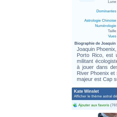
Lune 
Dominantes
Astrologie Chinoise
Numérologie
Taille 
Vues
Biographie de Joaquin 
Joaquin Phoenix,
Porto Rico, est 
militant écologi
à jouer dans des
River Phoenix et
majeur est Cap su
Kate Winslet
Afficher le thème astral dét
Ajouter aux favoris
(769