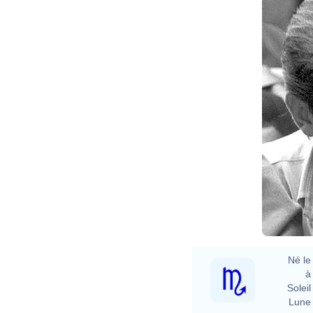
Né le 
à 
Soleil 
Lune 