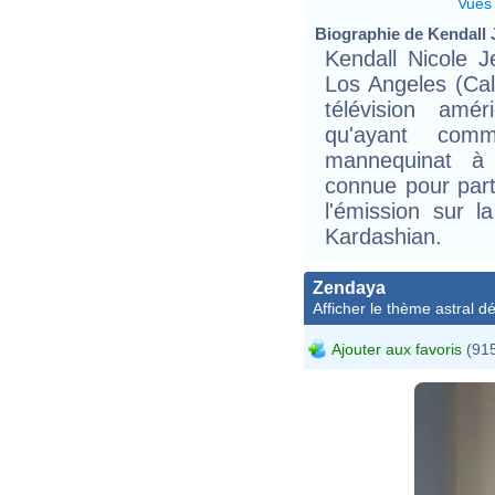
Vues
Biographie de Kendall J
Kendall Nicole 
Los Angeles (Cali
télévision amé
qu'ayant com
mannequinat à 
connue pour part
l'émission sur l
Kardashian.
Zendaya
Afficher le thème astral dét
Ajouter aux favoris
(915