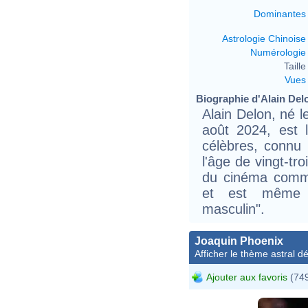
Dominantes
Astrologie Chinoise
Numérologie
Taille 
Vues
Biographie d'Alain Delo
Alain Delon, né 
août 2024, est l
célèbres, connu 
l'âge de vingt-tr
du cinéma comm
et est même s
masculin".
Joaquin Phoenix
Afficher le thème astral dét
Ajouter aux favoris
(749