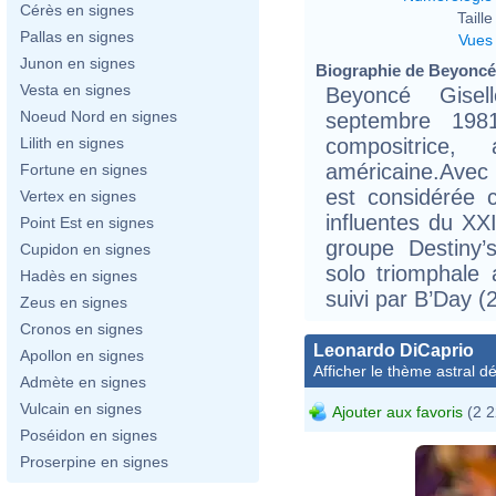
Cérès en signes
Taille 
Pallas en signes
Vues
Junon en signes
Biographie de Beyoncé 
Vesta en signes
Beyoncé Gisel
Noeud Nord en signes
septembre 1981
compositrice,
Lilith en signes
américaine.Avec p
Fortune en signes
est considérée 
Vertex en signes
influentes du XX
Point Est en signes
groupe Destiny’
Cupidon en signes
solo triomphale
Hadès en signes
suivi par B’Day (
Zeus en signes
Cronos en signes
Leonardo DiCaprio
Apollon en signes
Afficher le thème astral dét
Admète en signes
Vulcain en signes
Ajouter aux favoris
(2 2
Poséidon en signes
Proserpine en signes