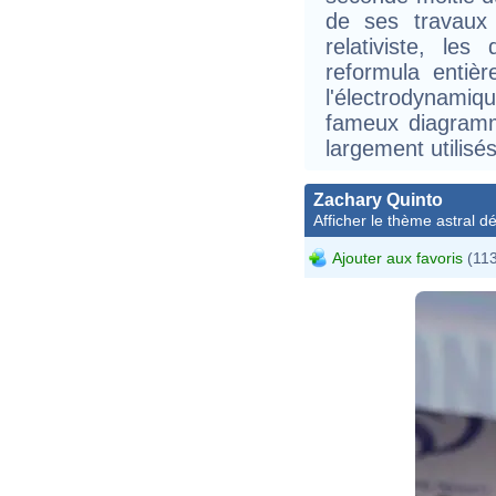
de ses travaux 
relativiste, les
reformula entiè
l'électrodynam
fameux diagram
largement utilisé
Zachary Quinto
Afficher le thème astral dét
Ajouter aux favoris
(113