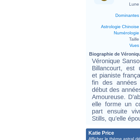
Lune 
Dominantes
Astrologie Chinoise
Numérologie
Taille 
Vues
Biographie de Véroniqu
Véronique Sanson
Billancourt, est 
et pianiste franç
fin des années
début des année
Amoureuse. D’abo
elle forme un co
part ensuite vi
Stills, qu’elle ép
Katie Price
Afficher le thème astral dét