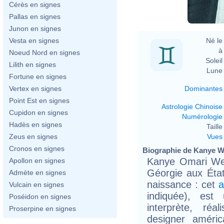
Cérès en signes
Pallas en signes
Junon en signes
Né le 
Vesta en signes
à 
Noeud Nord en signes
Soleil 
Lilith en signes
Lune 
Fortune en signes
Dominantes
Vertex en signes
Point Est en signes
Astrologie Chinoise
Cupidon en signes
Numérologie
Hadès en signes
Taille 
Vues
Zeus en signes
Cronos en signes
Biographie de Kanye We
Kanye Omari Wes
Apollon en signes
Géorgie aux Éta
Admète en signes
naissance : cet
a
Vulcain en signes
indiquée), est 
Poséidon en signes
interprète, réal
Proserpine en signes
designer améric