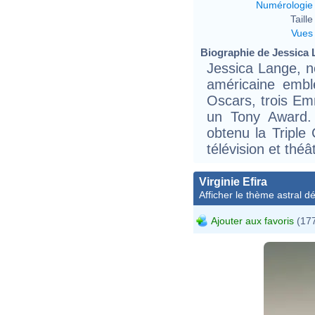
Numérologie
Taille 
Vues
Biographie de Jessica L
Jessica Lange, né
américaine emb
Oscars, trois E
un Tony Award. 
obtenu la Triple
télévision et théâ
Virginie Efira
Afficher le thème astral dét
Ajouter aux favoris
(177