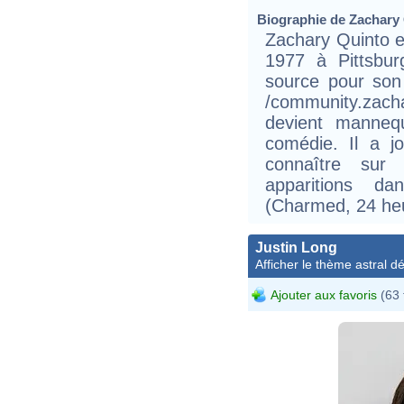
Biographie de Zachary Q
Zachary Quinto e
1977 à Pittsbur
source pour son
/community.zac
devient manneq
comédie. Il a j
connaître sur
apparitions d
(Charmed, 24 he
Justin Long
Afficher le thème astral dét
Ajouter aux favoris
(63 