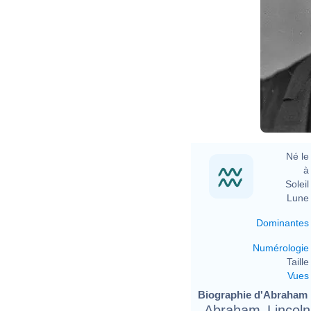
A
Né le 
à 
Soleil 
Lune 
Dominantes
Numérologie
Taille 
Vues
Biographie d'Abraham L
Abraham Lincoln