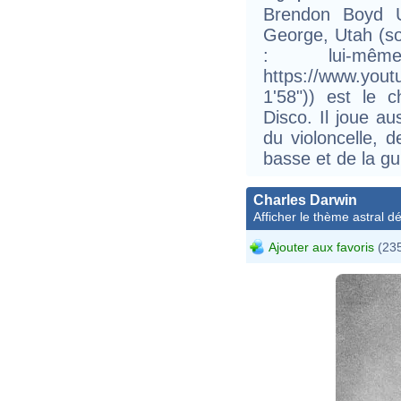
Brendon Boyd U
George, Utah (s
: lui-mê
https://www.yo
1'58")) est le 
Disco. Il joue au
du violoncelle, d
basse et de la gu
Charles Darwin
Afficher le thème astral dét
Ajouter aux favoris
(235