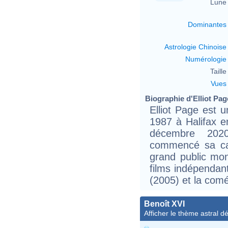
Lune 
Dominantes
Astrologie Chinoise
Numérologie
Taille 
Vues
Biographie d'Elliot Page
Elliot Page est u
1987 à Halifax e
décembre 202
commencé sa carr
grand public mon
films indépendant
(2005) et la com
Benoît XVI
Afficher le thème astral dét