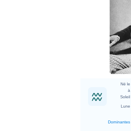
C
H
J
C
Né le 
à 
Soleil 
Lune 
Dominantes