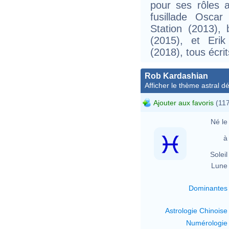
pour ses rôles 
fusillade Osca
Station (2013),
(2015), et Eri
(2018), tous écri
Rob Kardashian
Afficher le thème astral dét
Ajouter aux favoris
(117
Né le 
à 
Soleil 
Lune 
Dominantes
Astrologie Chinoise
Numérologie