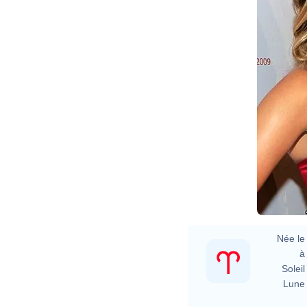
Née le 
à 
Soleil 
Lune 