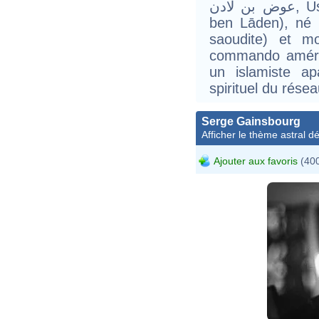
عوض بن لادن, Usāma ben Moḥammed ben °Awaḍ
ben Lāden), né 
saoudite) et m
commando améric
un islamiste ap
spirituel du résea
Serge Gainsbourg
Afficher le thème astral dét
Ajouter aux favoris
(400