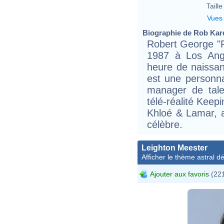
Taille 
Vues
Biographie de Rob Kard
Robert George "R
1987 à Los Ange
heure de naissan
est une personna
manager de talen
télé-réalité Keep
Khloé & Lamar, 
célèbre.
Leighton Meester
Afficher le thème astral dét
Ajouter aux favoris
(221