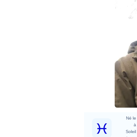
Né le 
à 
Soleil 