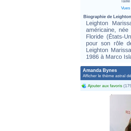
Taille 
Vues
Biographie de Leighton 
Leighton Mariss
américaine, née 
Floride (États-U
pour son rôle d
Leighton Marissa
1986 à Marco Isl
Amanda Bynes
Afficher le thème astral dét
Ajouter aux favoris
(179