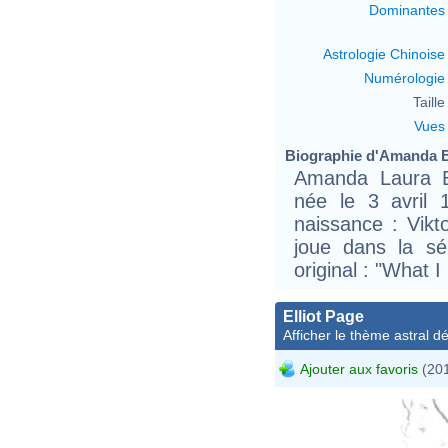
Dominantes
Astrologie Chinoise
Numérologie
Taille 
Vues
Biographie d'Amanda By
Amanda Laura B
née le 3 avril
naissance : Vikto
joue dans la sé
original : "What 
Elliot Page
Afficher le thème astral dét
Ajouter aux favoris
(201