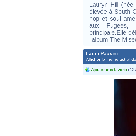
Lauryn Hill (né
élevée à South O
hop et soul améri
aux Fugees, d
principale.Elle d
l'album The Mised
Laura Pausini
Afficher le thème astral dét
Ajouter aux favoris
(127