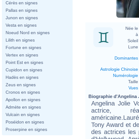
Cérès en signes
Pallas en signes
Junon en signes
Vesta en signes
Née le 
Noeud Nord en signes
à 
Lilith en signes
Soleil 
Lune 
Fortune en signes
Vertex en signes
Dominantes
Point Est en signes
Astrologie Chinoise
Cupidon en signes
Numérologie
Hadès en signes
Taille 
Zeus en signes
Vues
Cronos en signes
Biographie d'Angelina Jo
Apollon en signes
Angelina Jolie V
Admète en signes
actrice, ré
Vulcain en signes
américaine.Laur
Poséidon en signes
Tony Award et de 
Proserpine en signes
des actrices les
d’Hollywood. Apr