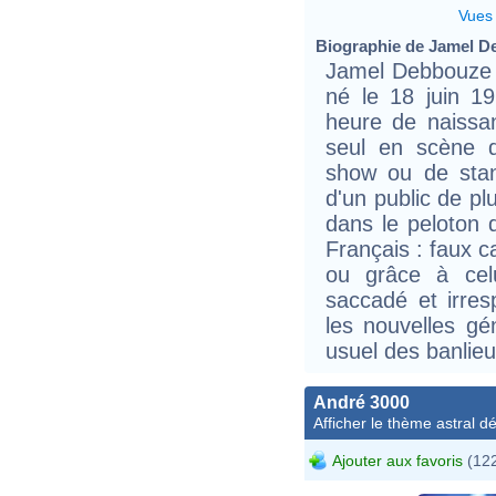
Vues
Biographie de Jamel De
Jamel Debbouze e
né le 18 juin 1
heure de naissan
seul en scène 
show ou de stand
d'un public de pl
dans le peloton 
Français : faux c
ou grâce à celui
saccadé et irres
les nouvelles gé
usuel des banlieu
André 3000
Afficher le thème astral dét
Ajouter aux favoris
(122