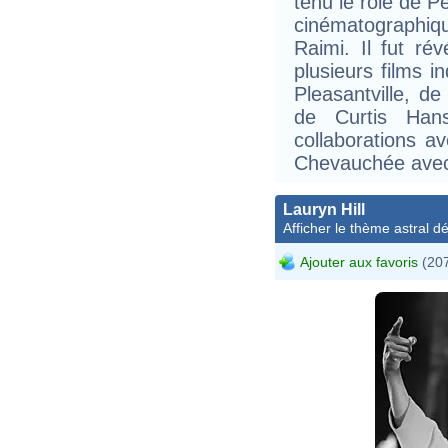
tenu le rôle de P
cinématographiq
Raimi. Il fut ré
plusieurs films i
Pleasantville, 
de Curtis Han
collaborations a
Chevauchée avec 
Lauryn Hill
Afficher le thème astral dét
Ajouter aux favoris
(207