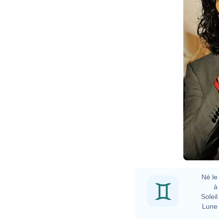
E
Né le 
à 
Soleil 
Lune 