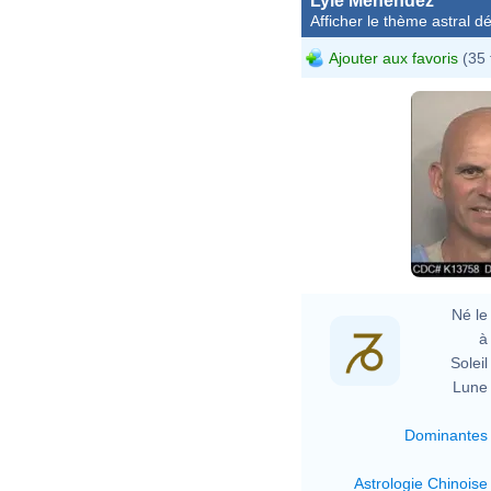
Lyle Menendez
Afficher le thème astral dét
Ajouter aux favoris
(35 
Né le 
à 
Soleil 
Lune 
Dominantes
Astrologie Chinoise