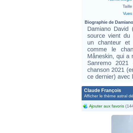
Taille 
Vues
Biographie de Damiano 
Damiano David (
source vient du s
un chanteur et 
comme le chant
Måneskin, qui a 
Sanremo 2021 e
chanson 2021 (en
ce dernier) avec l
Claude François
Afficher le thème astral dét
Ajouter aux favoris
(144