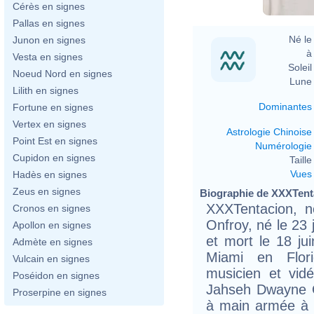
Cérès en signes
Pallas en signes
Né le 
Junon en signes
à 
Vesta en signes
Soleil 
Noeud Nord en signes
Lune 
Lilith en signes
Dominantes
Fortune en signes
Vertex en signes
Astrologie Chinoise
Point Est en signes
Numérologie
Cupidon en signes
Taille 
Vues
Hadès en signes
Zeus en signes
Biographie de XXXTenta
XXXTentacion, 
Cronos en signes
Onfroy, né le 23 
Apollon en signes
et mort le 18 ju
Admète en signes
Miami en Flori
Vulcain en signes
musicien et vid
Poséidon en signes
Jahseh Dwayne O
Proserpine en signes
à main armée à 