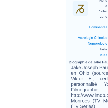
Né le 
à 
Soleil 
Lune 
Dominantes
Astrologie Chinoise
Numérologie
Taille 
Vues
Biographie de Jake Paul
Jake Joseph Paul
en Ohio (sourc
Viktor E., cer
personnalité 
Filmograph
http://www.imd
Monroes (TV Mo
(TV Series)