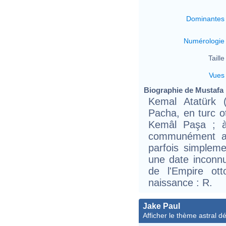
Dominantes
Numérologie
Taille 
Vues
Biographie de Mustafa 
Kemal Atatürk 
Pacha, en turc ottoman مال پاشا
Kemâl Paşa ; à
communément ap
parfois simplem
une date inconnu
de l'Empire ot
naissance : R.
Jake Paul
Afficher le thème astral dét