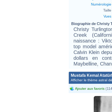
Numérologie
Taille 
Vues
Biographie de Christy T
Christy Turlingt
Creek (Califor
naissance : Vikt
top model améric
Calvin Klein dep
dollars en con
Maybelline, Chane
Mustafa Kemal Atatür
Afficher le thème astral dét
Ajouter aux favoris
(114