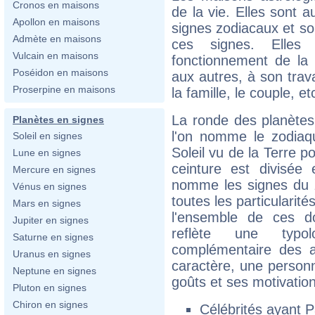
Cronos en maisons
de la vie. Elles sont
Apollon en maisons
signes zodiacaux et so
Admète en maisons
ces signes. Elles
Vulcain en maisons
fonctionnement de la 
Poséidon en maisons
aux autres, à son trava
Proserpine en maisons
la famille, le couple, et
La ronde des planètes 
Planètes en signes
l'on nomme le zodiaqu
Soleil en signes
Soleil vu de la Terre p
Lune en signes
ceinture est divisée
Mercure en signes
nomme les signes du 
Vénus en signes
toutes les particularit
Mars en signes
l'ensemble de ces d
Jupiter en signes
reflète une typol
Saturne en signes
complémentaire des a
Uranus en signes
caractère, une personn
Neptune en signes
goûts et ses motivatio
Pluton en signes
Chiron en signes
Célébrités ayant P