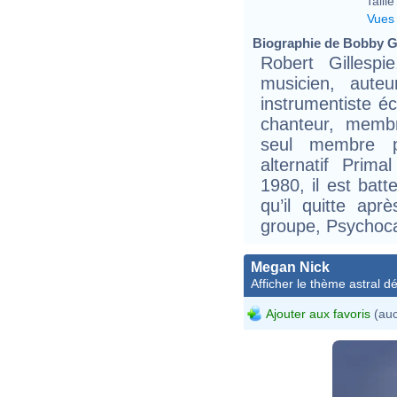
Taille 
Vues
Biographie de Bobby Gil
Robert Gillesp
musicien, auteur
instrumentiste é
chanteur, membre
seul membre 
alternatif Prim
1980, il est bat
qu’il quitte ap
groupe, Psychoc
Megan Nick
Afficher le thème astral dét
Ajouter aux favoris
(auc