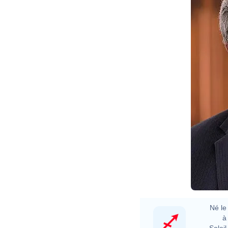
Né le 
à 
Soleil 