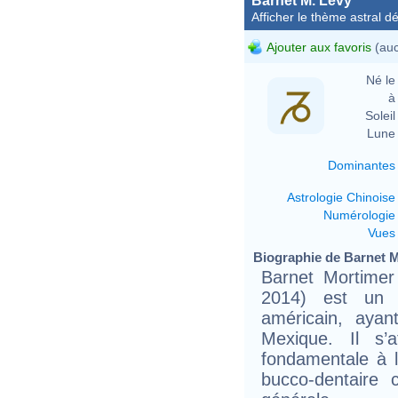
Barnet M. Levy
Afficher le thème astral dét
Ajouter aux favoris
(auc
Né le 
à 
Soleil 
Lune 
Dominantes
Astrologie Chinoise
Numérologie
Vues
Biographie de Barnet M.
Barnet Mortimer
2014) est un p
américain, ayan
Mexique. Il s’
fondamentale à l
bucco-dentaire 