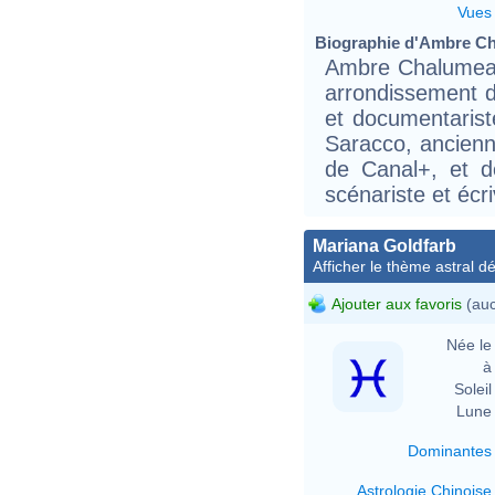
Vues
Biographie d'Ambre Ch
Ambre Chalumeau
arrondissement de
et documentariste 
Saracco, ancienne
de Canal+, et d
scénariste et écri
Mariana Goldfarb
Afficher le thème astral dét
Ajouter aux favoris
(auc
Née le 
à 
Soleil 
Lune 
Dominantes
Astrologie Chinoise