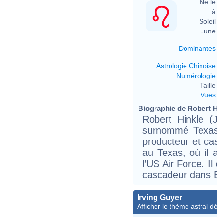
Né le 
à 
Soleil 
Lune 
Dominantes
Astrologie Chinoise
Numérologie
Taille 
Vues
Biographie de Robert Hi
Robert Hinkle (
surnommé Texas B
producteur et ca
au Texas, où il 
l’US Air Force. 
cascadeur dans B
Irving Guyer
Afficher le thème astral dét