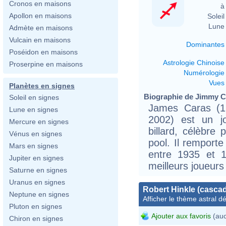
Cronos en maisons
à 
Apollon en maisons
Soleil 
Lune 
Admète en maisons
Vulcain en maisons
Dominantes
Poséidon en maisons
Astrologie Chinoise
Proserpine en maisons
Numérologie
Vues
Planètes en signes
Biographie de Jimmy Ca
Soleil en signes
James Caras (
Lune en signes
2002) est un jo
Mercure en signes
billard, célèbre
Vénus en signes
pool. Il remport
Mars en signes
entre 1935 et 
Jupiter en signes
meilleurs joueur
Saturne en signes
Uranus en signes
Robert Hinkle (casca
Neptune en signes
Afficher le thème astral dét
Pluton en signes
Ajouter aux favoris
(auc
Chiron en signes