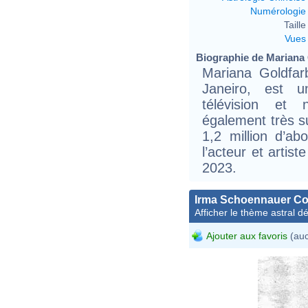
Numérologie
Taille 
Vues
Biographie de Mariana G
Mariana Goldfa
Janeiro, est u
télévision et nu
également très s
1,2 million d’a
l’acteur et arti
2023.
Irma Schoennauer Co
Afficher le thème astral dét
Ajouter aux favoris
(auc