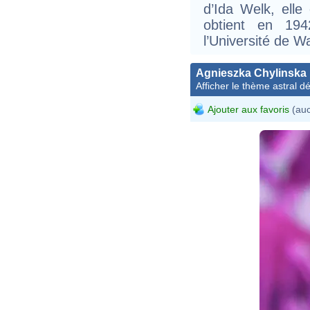
d’Ida Welk, elle
obtient en 19
l’Université de W
Agnieszka Chylinska
Afficher le thème astral dét
Ajouter aux favoris
(auc