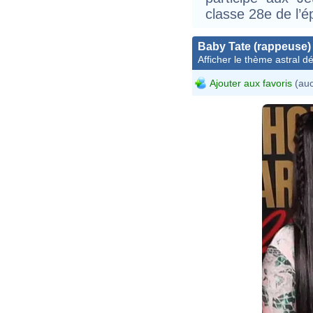
classe 28e de l’é
Baby Tate (rappeuse)
Afficher le thème astral dét
Ajouter aux favoris
(auc
https://w
v=_HnwG