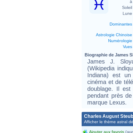
à 
Soleil 
Lune 
Dominantes
Astrologie Chinoise
Numérologie
Vues
Biographie de James Sl
James J. Sloy
(Wikipedia indiq
Indiana) est un
cinéma et de télé
doublage. Il es
pendant près de v
marque Lexus.
Charles August Steub
Afficher le thème astral dét
Ajouter aux favoris
(auc