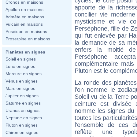
cycles, le côté positif
Cronos en maisons
apporte de la richesse
Apollon en maisons
concilier vie moderne 
Admète en maisons
mysticisme et vie c
Vulcain en maisons
Perséphone, fille de Z
Poséidon en maisons
qui fut enlevée par Ha
Proserpine en maisons
la demande de sa mère
enfers la moitié de
Planètes en signes
Perséphone accept
Soleil en signes
complémentaire mais
Lune en signes
Pluton est le compléme
Mercure en signes
Vénus en signes
La ronde des planètes 
Mars en signes
l'on nomme le zodiaqu
Soleil vu de la Terre p
Jupiter en signes
ceinture est divisée
Saturne en signes
nomme les signes du 
Uranus en signes
toutes les particularit
Neptune en signes
l'ensemble de ces d
Pluton en signes
reflète une typol
Chiron en signes