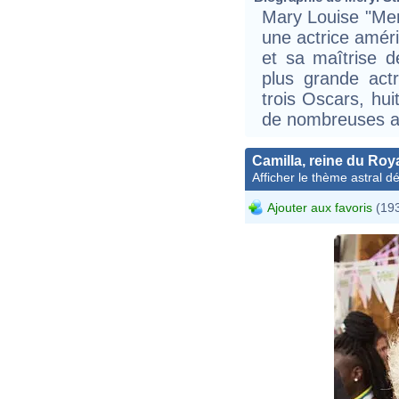
Mary Louise "Mery
une actrice amér
et sa maîtrise 
plus grande actr
trois Oscars, hu
de nombreuses au
Camilla, reine du Ro
Afficher le thème astral dét
Ajouter aux favoris
(193