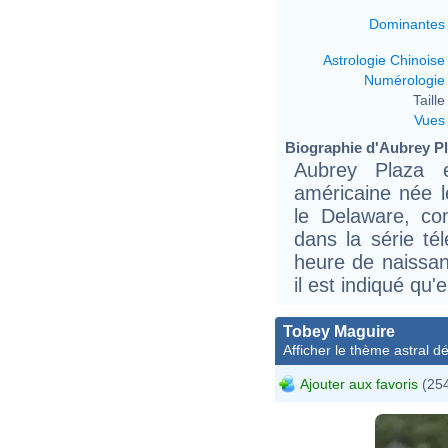
Dominantes
Astrologie Chinoise
Numérologie
Taille 
Vues
Biographie d'Aubrey Pla
Aubrey Plaza 
américaine née l
le Delaware, co
dans la série té
heure de naissan
il est indiqué qu'
Tobey Maguire
Afficher le thème astral dét
Ajouter aux favoris
(254