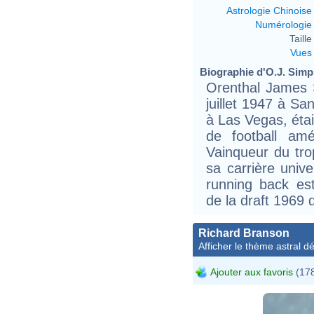
Astrologie Chinoise
Numérologie
Taille 
Vues
Biographie d'O.J. Simps
Orenthal James 
juillet 1947 à Sa
à Las Vegas, étai
de football am
Vainqueur du tr
sa carrière unive
running back est
de la draft 1969 d
Richard Branson
Afficher le thème astral dét
Ajouter aux favoris
(178