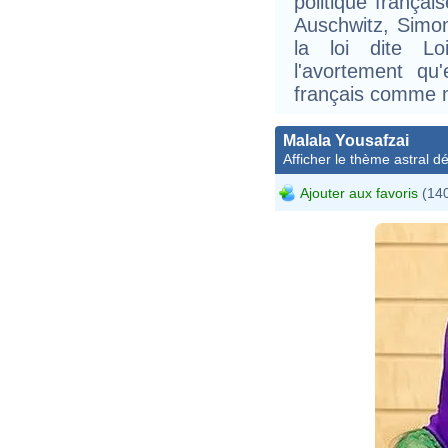
politique frança
Auschwitz, Simon
la loi dite Lo
l'avortement qu'
français comme m
Malala Yousafzai
Afficher le thème astral dét
Ajouter aux favoris
(140