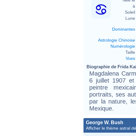
à 
Soleil 
Lune 
Dominantes
Astrologie Chinoise
Numérologie
Taille 
Vues
Biographie de Frida Kah
Magdalena Carme
6 juillet 1907 e
peintre mexica
portraits, ses au
par la nature, le
Mexique.
George W. Bush
Afficher le thème astral dét