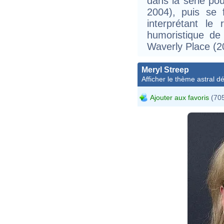
dans la série po
2004), puis se 
interprétant le
humoristique de
Waverly Place (2
Meryl Streep
Afficher le thème astral dét
Ajouter aux favoris
(705