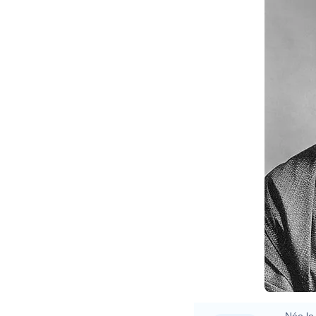
G
Née le 