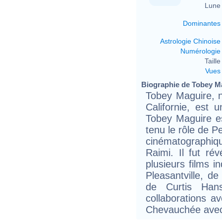
Lune 
Dominantes
Astrologie Chinoise
Numérologie
Taille 
Vues
Biographie de Tobey Ma
Tobey Maguire, n
Californie, est 
Tobey Maguire es
tenu le rôle de P
cinématographiq
Raimi. Il fut ré
plusieurs films i
Pleasantville, 
de Curtis Han
collaborations a
Chevauchée avec 