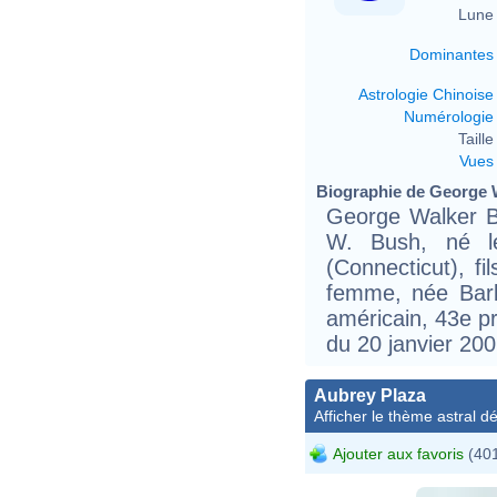
Lune 
Dominantes
Astrologie Chinoise
Numérologie
Taille 
Vues
Biographie de George W
George Walker B
W. Bush, né l
(Connecticut), f
femme, née Barb
américain, 43e pr
du 20 janvier 200
Aubrey Plaza
Afficher le thème astral dét
Ajouter aux favoris
(401