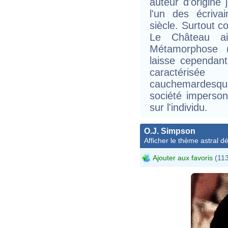
auteur d'origine
l'un des écriv
siècle. Surtout 
Le Château ai
Métamorphose (
laisse cependan
caractéris
cauchemardesque,
société imperson
sur l'individu.
O.J. Simpson
Afficher le thème astral dét
Ajouter aux favoris
(113