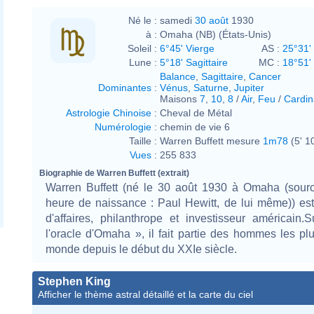
Né le :
samedi
30 août
1930
à :
Omaha (NB) (États-Unis)
Soleil :
6°45' Vierge
AS :
25°31' 
Lune :
5°18' Sagittaire
MC :
18°51'
Balance
,
Sagittaire
,
Cancer
Dominantes
:
Vénus
,
Saturne
,
Jupiter
Maisons
7
,
10
,
8
/
Air
,
Feu
/
Cardin
Astrologie Chinoise
:
Cheval de Métal
Numérologie
:
chemin de vie 6
Taille :
Warren Buffett mesure
1m78
(5' 1
Vues
:
255 833
Biographie de Warren Buffett (extrait)
Warren Buffett (né le 30 août 1930 à Omaha (sour
heure de naissance : Paul Hewitt, de lui même)) e
d'affaires, philanthrope et investisseur américain
l'oracle d'Omaha », il fait partie des hommes les pl
monde depuis le début du XXIe siècle.
Stephen King
Afficher le thème astral détaillé et la carte du ciel