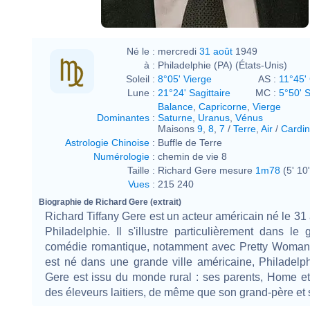
Né le :
mercredi
31 août
1949
à :
Philadelphie (PA) (États-Unis)
Soleil :
8°05' Vierge
AS :
11°45'
Lune :
21°24' Sagittaire
MC :
5°50' 
Balance
,
Capricorne
,
Vierge
Dominantes
:
Saturne
,
Uranus
,
Vénus
Maisons
9
,
8
,
7
/
Terre
,
Air
/
Cardin
Astrologie Chinoise
:
Buffle de Terre
Numérologie
:
chemin de vie 8
Taille :
Richard Gere mesure
1m78
(5' 10
Vues
:
215 240
Biographie de Richard Gere (extrait)
Richard Tiffany Gere est un acteur américain né le 31
Philadelphie. Il s'illustre particulièrement dans le
comédie romantique, notamment avec Pretty Woman (
est né dans une grande ville américaine, Philadelp
Gere est issu du monde rural : ses parents, Home et
des éleveurs laitiers, de même que son grand-père et 