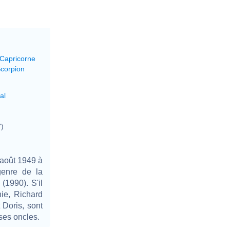
 Capricorne
Scorpion
al
")
 août 1949 à
 genre de la
1990). S'il
hie, Richard
 Doris, sont
ses oncles.