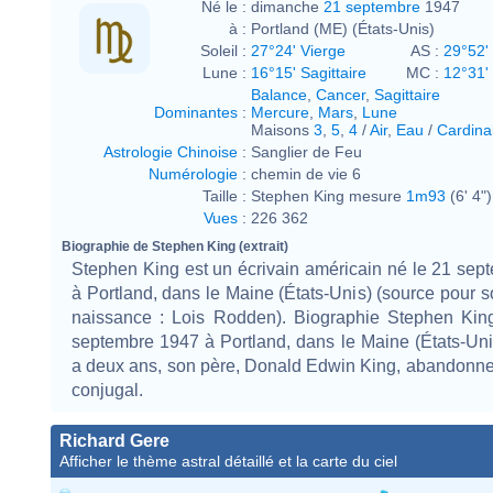
Né le :
dimanche
21 septembre
1947
à :
Portland (ME) (États-Unis)
Soleil :
27°24' Vierge
AS :
29°52'
Lune :
16°15' Sagittaire
MC :
12°31' 
Balance
,
Cancer
,
Sagittaire
Dominantes
:
Mercure
,
Mars
,
Lune
Maisons
3
,
5
,
4
/
Air
,
Eau
/
Cardina
Astrologie Chinoise
:
Sanglier de Feu
Numérologie
:
chemin de vie 6
Taille :
Stephen King mesure
1m93
(6' 4")
Vues
:
226 362
Biographie de Stephen King (extrait)
Stephen King est un écrivain américain né le 21 se
à Portland, dans le Maine (États-Unis) (source pour 
naissance : Lois Rodden). Biographie Stephen King
septembre 1947 à Portland, dans le Maine (États-Uni
a deux ans, son père, Donald Edwin King, abandonne
conjugal.
Richard Gere
Afficher le thème astral détaillé et la carte du ciel