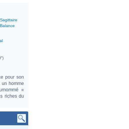
Sagittaire
 Balance
al
0")
ce pour son
st un homme
.Surnommé «
us riches du