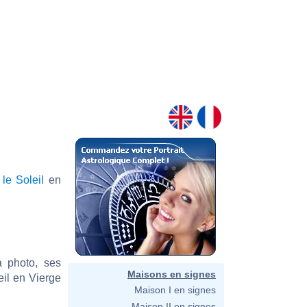
t
le Soleil
en
a photo, ses
Maisons en signes
eil en Vierge
Maison I en signes
Maison II en signes