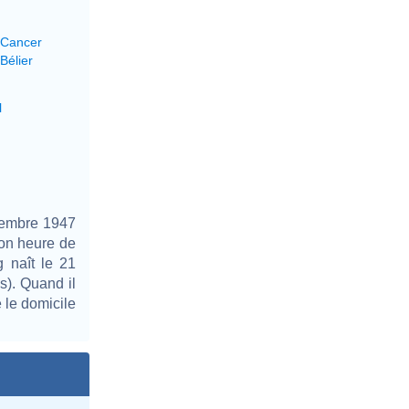
 Cancer
Bélier
l
ptembre 1947
son heure de
 naît le 21
s). Quand il
 le domicile