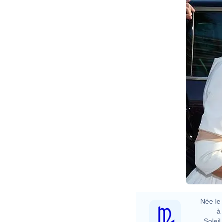
Née le 
à 
Soleil 