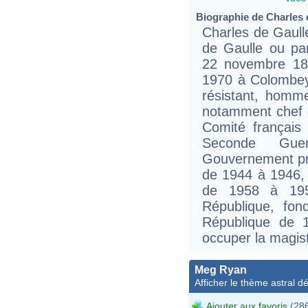
Biographie de Charles d
Charles de Gaul
de Gaulle ou par
22 novembre 189
1970 à Colombey-
résistant, homme 
notamment chef d
Comité français 
Seconde Guer
Gouvernement pro
de 1944 à 1946, 
de 1958 à 1959
République, fon
République de 
occuper la magis
Meg Ryan
Afficher le thème astral dét
Ajouter aux favoris
(286