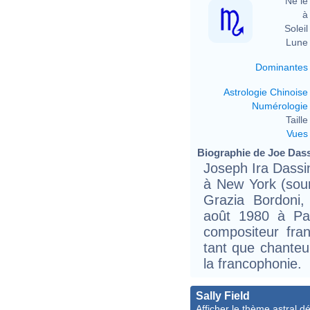
Né le 
à 
Soleil 
Lune 
Dominantes
Astrologie Chinoise
Numérologie
Taille 
Vues
Biographie de Joe Dassi
Joseph Ira Dassi
à New York (sou
Grazia Bordoni,
août 1980 à Pap
compositeur fra
tant que chanteu
la francophonie.
Sally Field
Afficher le thème astral dét