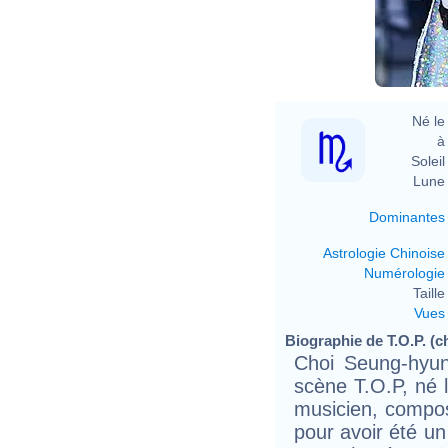
Né le 
à 
Soleil 
Lune 
Dominantes
Astrologie Chinoise
Numérologie
Taille 
Vues
Biographie de T.O.P. (ch
Choi Seung-hyu
scène T.O.P, né 
musicien, compos
pour avoir été u