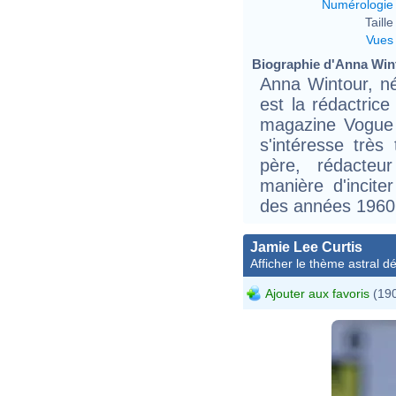
Numérologie
Taille 
Vues
Biographie d'Anna Wint
Anna Wintour, n
est la rédactrice
magazine Vogue 
s'intéresse très
père, rédacteu
manière d'incite
des années 1960 
Jamie Lee Curtis
Afficher le thème astral dét
Ajouter aux favoris
(190