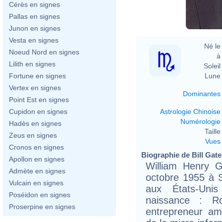
Cérès en signes
Pallas en signes
Junon en signes
Vesta en signes
Né le 
Noeud Nord en signes
à 
Lilith en signes
Soleil 
Lune 
Fortune en signes
Vertex en signes
Dominantes
Point Est en signes
Astrologie Chinoise
Cupidon en signes
Numérologie
Hadès en signes
Taille 
Zeus en signes
Vues
Cronos en signes
Biographie de Bill Gates
Apollon en signes
William Henry Ga
Admète en signes
octobre 1955 à S
Vulcain en signes
aux États-Uni
Poséidon en signes
naissance : Ro
Proserpine en signes
entrepreneur am