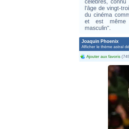
célèbres, connu 
l'âge de vingt-tr
du cinéma comm
et est même s
masculin".
Joaquin Phoenix
Afficher le thème astral dét
Ajouter aux favoris
(749