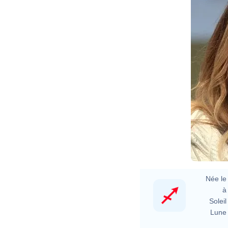
Née le 
à 
Soleil 
Lune 