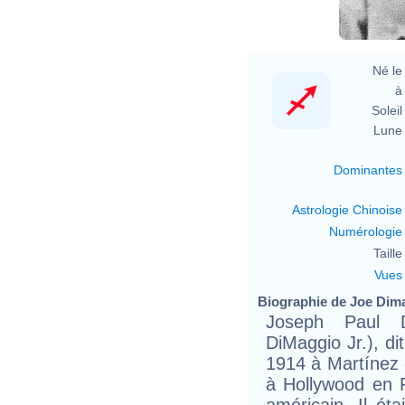
Né le 
à 
Soleil 
Lune 
Dominantes
Astrologie Chinoise
Numérologie
Taille 
Vues
Biographie de Joe Dima
Joseph Paul 
DiMaggio Jr.), d
1914 à Martínez 
à Hollywood en F
américain. Il ét