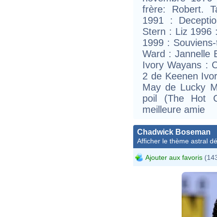
frère: Robert. T
1991 : Decepti
Stern : Liz 1996
1999 : Souviens-t
Ward : Jannelle
Ivory Wayans : 
2 de Keenen Ivo
May de Lucky M
poil (The Hot 
meilleure amie
Chadwick Boseman
Afficher le thème astral dét
Ajouter aux favoris
(143