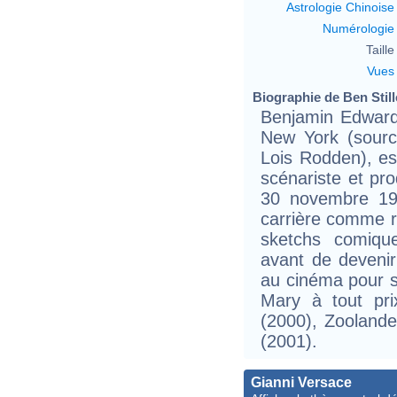
Astrologie Chinoise
Numérologie
Taille 
Vues
Biographie de Ben Stille
Benjamin Edward 
New York (sourc
Lois Rodden), est
scénariste et pr
30 novembre 19
carrière comme r
sketchs comique
avant de devenir
au cinéma pour s
Mary à tout pr
(2000), Zooland
ta
(2001).
Gianni Versace