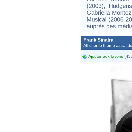
(2003), Hudgens 
Gabriella Montez
Musical (2006-20
auprès des média
Frank Sinatra
Afficher le thème astral dét
Ajouter aux favoris
(436
I
t
R