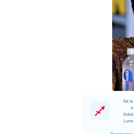
Né le 
à 
Soleil 
Lune 
Dominantes