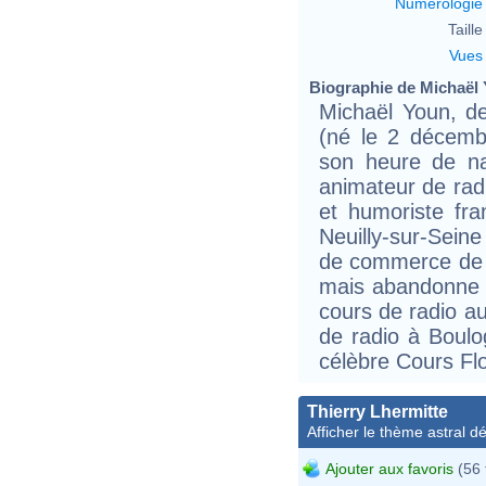
Numérologie
Taille 
Vues
Biographie de Michaël Y
Michaël Youn, d
(né le 2 décemb
son heure de na
animateur de radi
et humoriste fra
Neuilly-sur-Seine
de commerce de 
mais abandonne b
cours de radio a
de radio à Boulo
célèbre Cours Flo
Thierry Lhermitte
Afficher le thème astral dét
Ajouter aux favoris
(56 