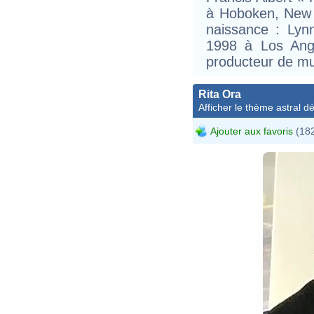
à Hoboken, New 
naissance : Lyn
1998 à Los Ange
producteur de mu
Rita Ora
Afficher le thème astral dét
Ajouter aux favoris
(182