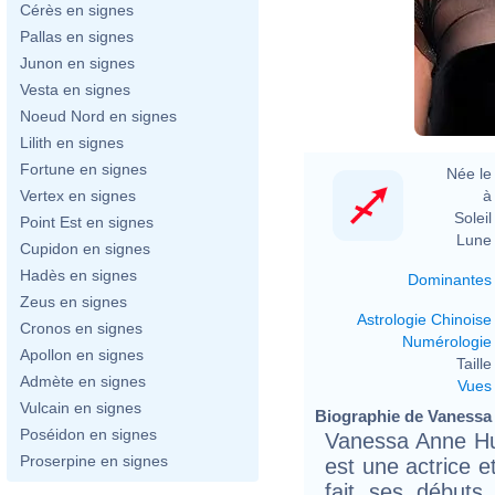
Cérès en signes
Pallas en signes
Junon en signes
Vesta en signes
Noeud Nord en signes
Lilith en signes
Fortune en signes
Née le 
à 
Vertex en signes
Soleil 
Point Est en signes
Lune 
Cupidon en signes
Hadès en signes
Dominantes
Zeus en signes
Astrologie Chinoise
Cronos en signes
Numérologie
Apollon en signes
Taille 
Admète en signes
Vues
Vulcain en signes
Biographie de Vanessa 
Poséidon en signes
Vanessa Anne Hu
Proserpine en signes
est une actrice 
fait ses débuts