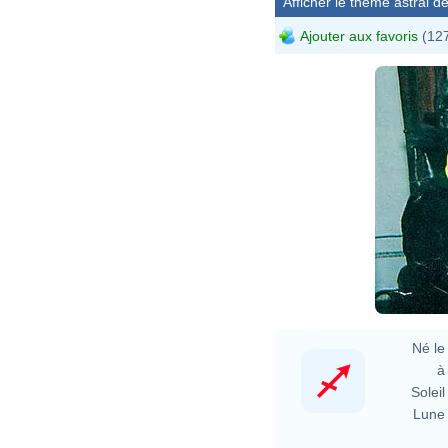
Afficher le thème astral dét
Ajouter aux favoris
(127
1
It
{
Né le 
à 
Soleil 
Lune 