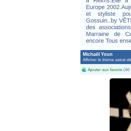
à Reims.Elle a
Europe 2002.Aujo
et styliste p
Gossuin..by VÊTI
des association
Marraine de C
encore Tous ense
Michaël Youn
Afficher le thème astral dét
Ajouter aux favoris
(46 