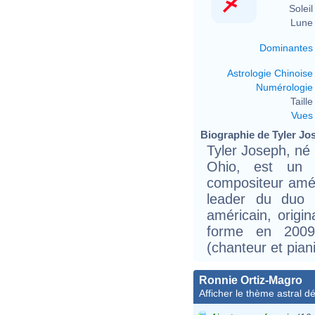
Soleil 
Lune 
Dominantes
Astrologie Chinoise
Numérologie
Taille 
Vues
Biographie de Tyler Jos
Tyler Joseph, né
Ohio, est un m
compositeur amér
leader du duo 
américain, origi
forme en 200
(chanteur et pian
Ronnie Ortiz-Magro
Afficher le thème astral dét