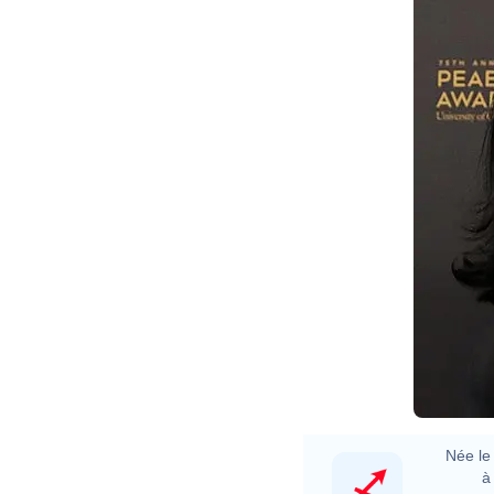
O
D
W
Née le 
à 