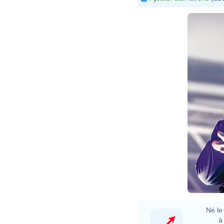
Né le 
à 