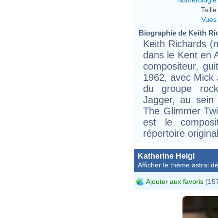
Taille 
Vues
Biographie de Keith Ric
Keith Richards (
dans le Kent en A
compositeur, guit
1962, avec Mick 
du groupe rock
Jagger, au sein 
The Glimmer Twin
est le composi
répertoire origin
Katherine Heigl
Afficher le thème astral dét
Ajouter aux favoris
(157