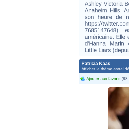
Ashley Victoria 
Anaheim Hills, A
son heure de na
https://twitter.
7685147648) e
américaine. Elle 
d'Hanna Marin d
Little Liars (depu
Patricia Kaas
Afficher le thème astral dét
Ajouter aux favoris
(98 