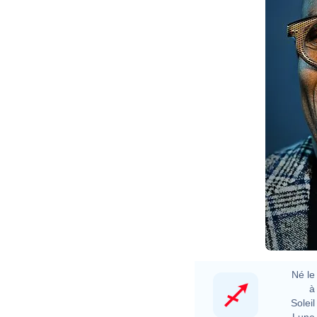
Né le 
à 
Soleil 
Lune 