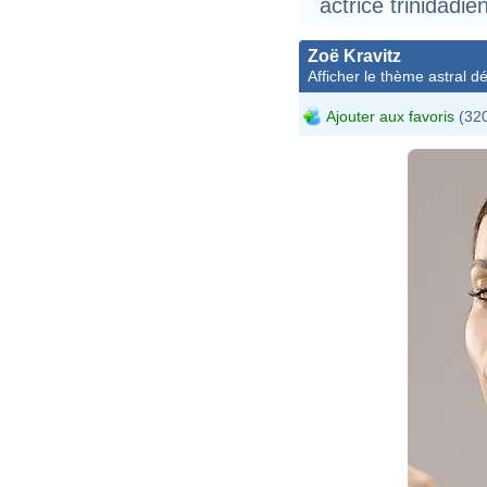
actrice trinidadi
Zoë Kravitz
Afficher le thème astral dét
Ajouter aux favoris
(320