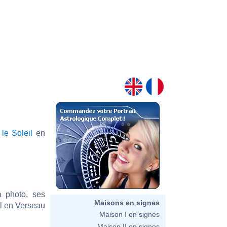
t
le Soleil
en
a photo, ses
Maisons en signes
il en Verseau
Maison I en signes
Maison II en signes