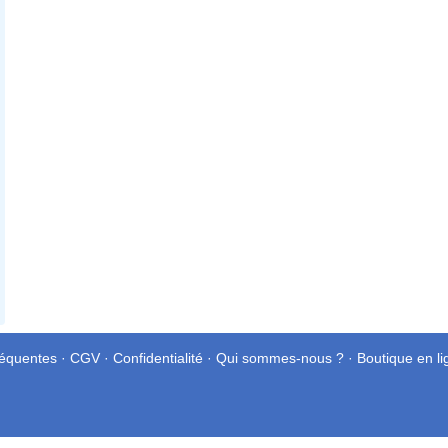
réquentes
·
CGV
·
Confidentialité
·
Qui sommes-nous ?
·
Boutique en li