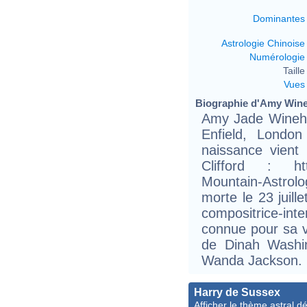
Dominantes
Astrologie Chinoise
Numérologie
Taille 
Vues
Biographie d'Amy Wineh
Amy Jade Wineho
Enfield, Londo
naissance vient
Clifford : htt
Mountain-Astro
morte le 23 juill
compositrice-int
connue pour sa vo
de Dinah Washi
Wanda Jackson.
Harry de Sussex
Afficher le thème astral dét