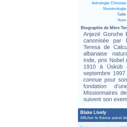
Astrologie Chinoise
Numérologie
Taille 
Vues
Biographie de Mère Tere
Anjezë Gonxhe B
canonisée par l
Teresa de Calcut
albanaise natur
Inde, prix Nobel
1910 à Üsküb (
septembre 1997 à
connue pour son 
fondation d'un
Missionnaires de
suivent son exem
Blake Lively
Afficher le thème astral dét