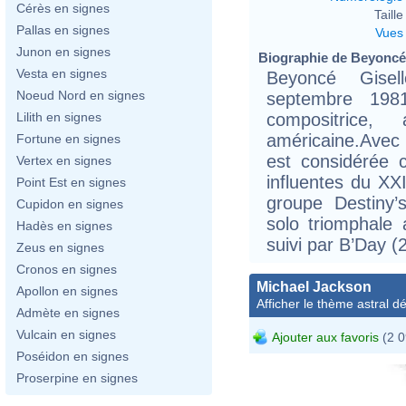
Cérès en signes
Taille 
Pallas en signes
Vues
Junon en signes
Biographie de Beyoncé 
Vesta en signes
Beyoncé Gisel
Noeud Nord en signes
septembre 1981
compositrice,
Lilith en signes
américaine.Avec p
Fortune en signes
est considérée 
Vertex en signes
influentes du XX
Point Est en signes
groupe Destiny’
Cupidon en signes
solo triomphale
Hadès en signes
suivi par B’Day (
Zeus en signes
Cronos en signes
Michael Jackson
Apollon en signes
Afficher le thème astral dét
Admète en signes
Vulcain en signes
Ajouter aux favoris
(2 0
Poséidon en signes
Proserpine en signes