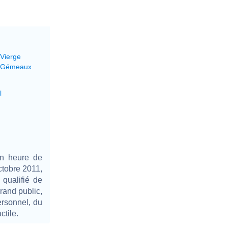
 Vierge
' Gémeaux
l
on heure de
ctobre 2011,
 qualifié de
rand public,
ersonnel, du
ctile.