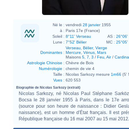
Né le :
vendredi
28 janvier
1955
à :
Paris 17e (France)
Soleil :
8°11' Verseau
AS :
26°06'
Lune :
7°52' Bélier
MC :
25°05
Verseau
,
Bélier
,
Vierge
Dominantes
:
Mercure
,
Vénus
,
Mars
Maisons
5
,
7
,
3
/
Feu
,
Air
/
Cardina
Astrologie Chinoise
:
Chèvre de Bois
Numérologie
:
chemin de vie 4
Taille :
Nicolas Sarkozy mesure
1m66
(5' 
Vues
:
620 553
Biographie de Nicolas Sarkozy (extrait)
Nicolas Sarkozy, né Nicolas Paul Stéphane Sarkö
Bocsa le 28 janvier 1955 à Paris, dans le 17e arr
(source pour son heure de naissance : Didier Gesla
naissance), est un homme d'État français. Il est pré
République française du 16 mai 2007 au 15 mai 2012