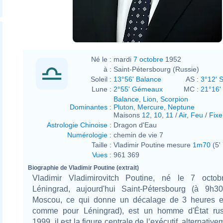
Né le :
mardi
7 octobre
1952
à :
Saint-Pétersbourg (Russie)
Soleil :
13°56' Balance
AS :
3°12' 
Lune :
2°55' Gémeaux
MC :
21°16'
Balance
,
Lion
,
Scorpion
Dominantes
:
Pluton
,
Mercure
,
Neptune
Maisons
12
,
10
,
11
/
Air
,
Feu
/
Fixe
Astrologie Chinoise
:
Dragon d'Eau
Numérologie
:
chemin de vie 7
Taille :
Vladimir Poutine mesure
1m70
(5' 
Vues
:
961 369
Biographie de Vladimir Poutine (extrait)
Vladimir Vladimirovitch Poutine, né le 7 octo
Léningrad, aujourd'hui Saint-Pétersbourg (à 9h
Moscou, ce qui donne un décalage de 3 heures e
comme pour Léningrad), est un homme d'État rus
1999, il est la figure centrale de l’exécutif, alternat