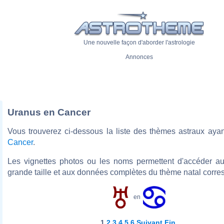
Une nouvelle façon d'aborder l'astrologie
Annonces
Uranus en Cancer
Vous trouverez ci-dessous la liste des thèmes astraux aya
Cancer
.
Les vignettes photos ou les noms permettent d'accéder a
grande taille et aux données complètes du thème natal corre
en
1
2
3
4
5
6
Suivant
Fin