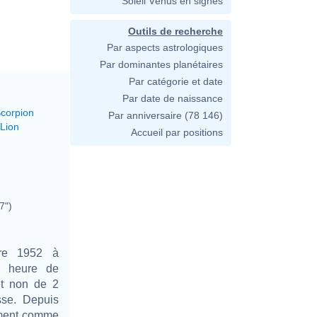
Soleil Vénus en signes
Outils de recherche
Par aspects astrologiques
Par dominantes planétaires
Par catégorie et date
Par date de naissance
Scorpion
Par anniversaire
(78 146)
 Lion
Accueil par positions
7")
bre 1952 à
30 heure de
t non de 2
se. Depuis
ivement comme