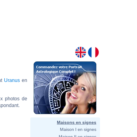
nt
Uranus
en
ux photos de
spondant.
Maisons en signes
Maison I en signes
Maison II en signes