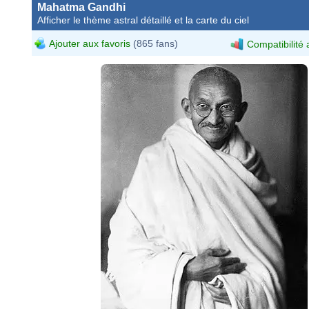
Mahatma Gandhi
Afficher le thème astral détaillé et la carte du ciel
Ajouter aux favoris
(865 fans)
Compatibilité 