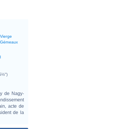
 Vierge
' Gémeaux
l
5½")
zy de Nagy-
ondissement
in, acte de
sident de la
.