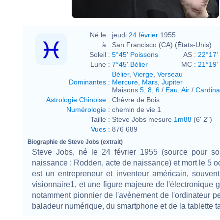
Né le :
jeudi
24 février
1955
à :
San Francisco (CA) (États-Unis)
Soleil :
5°45' Poissons
AS :
22°17'
Lune :
7°45' Bélier
MC :
21°19
Bélier
,
Vierge
,
Verseau
Dominantes
:
Mercure
,
Mars
,
Jupiter
Maisons
5
,
8
,
6
/
Eau
,
Air
/
Cardina
Astrologie Chinoise
:
Chèvre de Bois
Numérologie
:
chemin de vie 1
Taille :
Steve Jobs mesure
1m88
(6' 2")
Vues
:
876 689
Biographie de Steve Jobs (extrait)
Steve Jobs, né le 24 février 1955 (source pour s
naissance : Rodden, acte de naissance) et mort le 5 o
est un entrepreneur et inventeur américain, souvent
visionnaire1, et une figure majeure de l'électronique g
notamment pionnier de l'avènement de l'ordinateur p
baladeur numérique, du smartphone et de la tablette ta