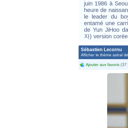
juin 1986 à Seou
heure de naissanc
le leader du b
entamé une carriè
de Yun JiHoo 
자) version corée
Sébastien Lecornu
Afficher le thème astral dét
Ajouter aux favoris
(37 