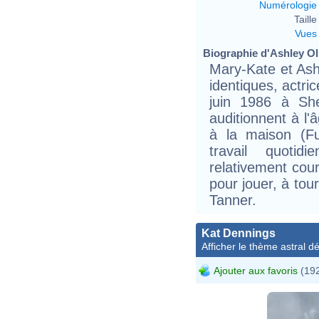
Numérologie
Taille 
Vues
Biographie d'Ashley Ols
Mary-Kate et Ash
identiques, actri
juin 1986 à She
auditionnent à l'
à la maison (F
travail quoti
relativement cour
pour jouer, à tou
Tanner.
Kat Dennings
Afficher le thème astral dét
Ajouter aux favoris
(192