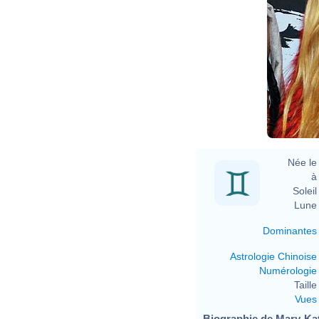
D
A
Née le 
à 
Soleil 
Lune 
Dominantes
Astrologie Chinoise
Numérologie
Taille 
Vues
Biographie de Mary-Kat