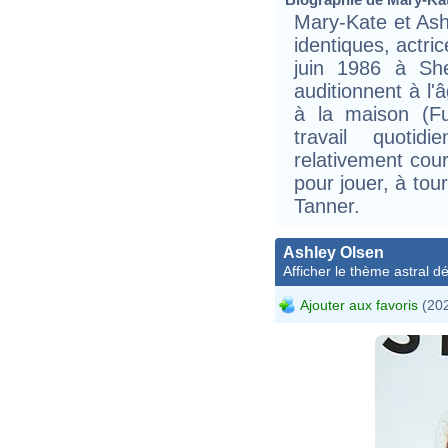
Mary-Kate et Ash
identiques, actri
juin 1986 à She
auditionnent à l'
à la maison (F
travail quoti
relativement cour
pour jouer, à tou
Tanner.
Ashley Olsen
Afficher le thème astral dét
Ajouter aux favoris
(202