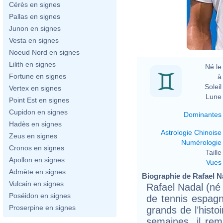
Cérès en signes
Pallas en signes
Junon en signes
Vesta en signes
Noeud Nord en signes
Lilith en signes
Né le 
Fortune en signes
à 
Soleil 
Vertex en signes
Lune 
Point Est en signes
Cupidon en signes
Dominantes
Hadès en signes
Astrologie Chinoise
Zeus en signes
Numérologie
Cronos en signes
Taille 
Apollon en signes
Vues
Admète en signes
Biographie de Rafael Na
Vulcain en signes
Rafael Nadal (né 
Poséidon en signes
de tennis espagn
Proserpine en signes
grands de l’hist
semaines, il re