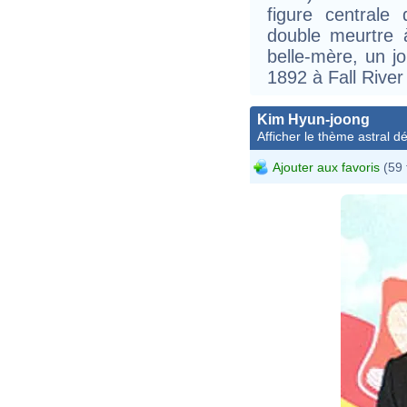
figure centrale 
double meurtre 
belle-mère, un jo
1892 à Fall Rive
Kim Hyun-joong
Afficher le thème astral dét
Ajouter aux favoris
(59 