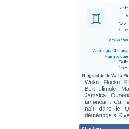
Né le 
à 
Soleil 
Lune 
Dominantes
Astrologie Chinoise
Numérologie
Taille 
Vues
Biographie de Waka Flo
Waka Flocka F
Bertholimule M
Jamaica, Queen
américain. Carri
naît dans le Q
déménage à River
Alan Leo