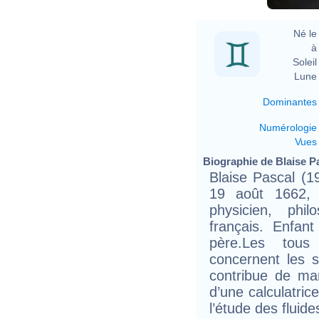
Né le 
à 
Soleil 
Lune 
Dominantes
Numérologie
Vues
Biographie de Blaise Pa
Blaise Pascal (1
19 août 1662, 
physicien, phil
français. Enfan
père.Les tous
concernent les s
contribue de man
d’une calculatric
l’étude des fluide