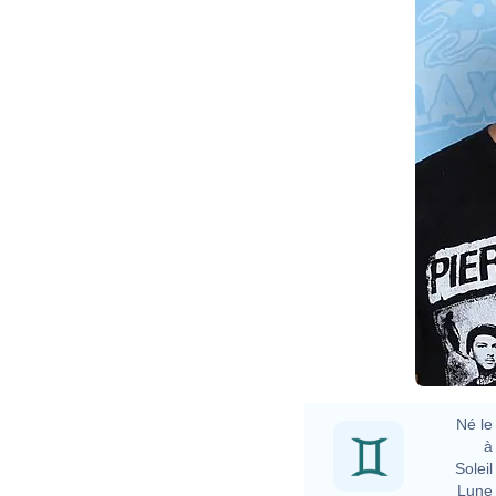
Né le 
à 
Soleil 
Lune 