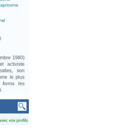
Capricorne
nal
)
embre 1980)
t activiste
eatles, son
mme le plus
n forma les
.
avec vos profils