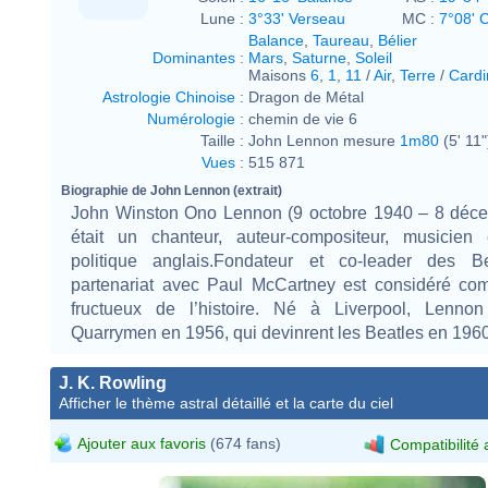
Lune :
3°33' Verseau
MC :
7°08' 
Balance
,
Taureau
,
Bélier
Dominantes
:
Mars
,
Saturne
,
Soleil
Maisons
6
,
1
,
11
/
Air
,
Terre
/
Cardi
Astrologie Chinoise
:
Dragon de Métal
Numérologie
:
chemin de vie 6
Taille :
John Lennon mesure
1m80
(5' 11"
Vues
:
515 871
Biographie de John Lennon (extrait)
John Winston Ono Lennon (9 octobre 1940 – 8 déc
était un chanteur, auteur-compositeur, musicien e
politique anglais.Fondateur et co-leader des B
partenariat avec Paul McCartney est considéré co
fructueux de l’histoire. Né à Liverpool, Lenno
Quarrymen en 1956, qui devinrent les Beatles en 1960
J. K. Rowling
Afficher le thème astral détaillé et la carte du ciel
Ajouter aux favoris
(674 fans)
Compatibilité 