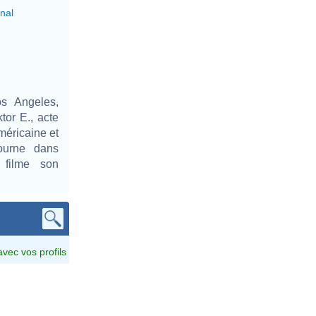
nal
s Angeles,
tor E., acte
méricaine et
tourne dans
i filme son
avec vos profils