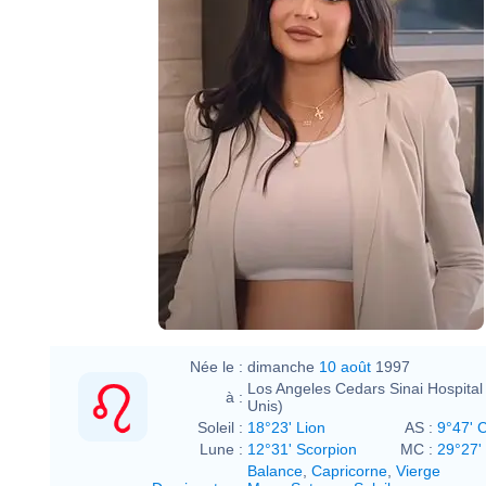
Née le :
dimanche
10 août
1997
Los Angeles Cedars Sinai Hospital 
à :
Unis)
Soleil :
18°23' Lion
AS :
9°47' 
Lune :
12°31' Scorpion
MC :
29°27'
Balance
,
Capricorne
,
Vierge