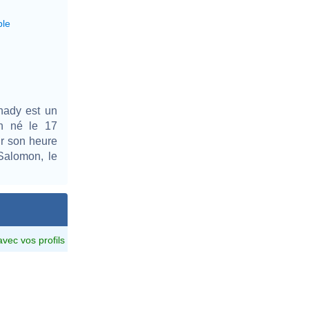
ble
hady est un
in né le 17
ur son heure
Salomon, le
.
avec vos profils