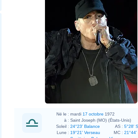
Né le :
mardi
17 octobre
1972
à :
Saint Joseph (MO) (États-Unis)
Soleil :
24°23' Balance
AS :
5°28' S
Lune :
19°21' Verseau
MC :
21°44'