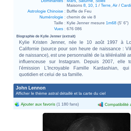
Dominantes
:
Mars
,
Saturne
,
Soleil
Maisons
8
,
10
,
1
/
Terre
,
Air
/
Cardi
Astrologie Chinoise
:
Buffle de Feu
Numérologie
:
chemin de vie 8
Taille :
Kylie Jenner mesure
1m68
(5' 6")
Vues
:
676 086
Biographie de Kylie Jenner (extrait)
Kylie Kristen Jenner, née le 10 août 1997 à Lo
Californie (source pour son heure de naissance : Vik
de naissance), est une personnalité de la téléréalité a
influenceuse sur Instagram. Depuis 2007, elle 
l'émission L'Incroyable Famille Kardashian, qu
quotidien et celui de sa famille.
John Lennon
Afficher le thème astral détaillé et la carte du ciel
Ajouter aux favoris
(1 180 fans)
Compatibilité 