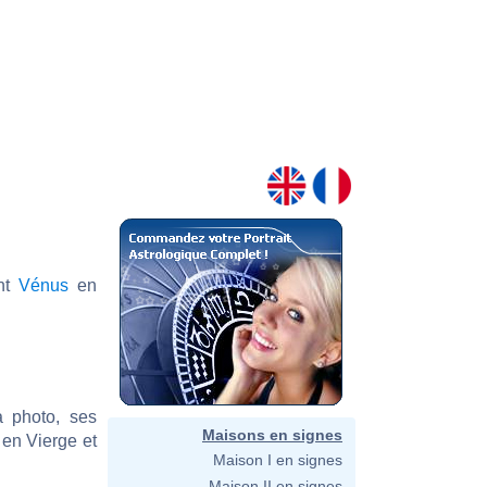
ant
Vénus
en
a photo, ses
Maisons en signes
en Vierge et
Maison I en signes
Maison II en signes