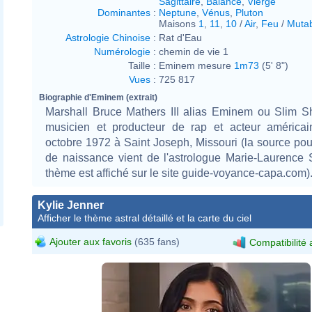
Sagittaire
,
Balance
,
Vierge
Dominantes
:
Neptune
,
Vénus
,
Pluton
Maisons
1
,
11
,
10
/
Air
,
Feu
/
Muta
Astrologie Chinoise
:
Rat d'Eau
Numérologie
:
chemin de vie 1
Taille :
Eminem mesure
1m73
(5' 8")
Vues
:
725 817
Biographie d'Eminem (extrait)
Marshall Bruce Mathers III alias Eminem ou Slim S
musicien et producteur de rap et acteur américa
octobre 1972 à Saint Joseph, Missouri (la source po
de naissance vient de l'astrologue Marie-Laurence 
thème est affiché sur le site guide-voyance-capa.com)
Kylie Jenner
Afficher le thème astral détaillé et la carte du ciel
Ajouter aux favoris
(635 fans)
Compatibilité 