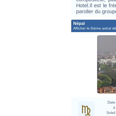
Hotel.Il est le fr
parolier du group
Népal
Afficher le thème astral dét
Date 
à 
Soleil 