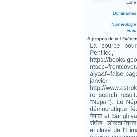
Lune 
Dominantes
Numérologie
Vues
À propos de cet évène
La source pou
Penfil
https://books.go
ntsec=frontcove
ajya&f=false pag
janv
http://www.astro
ro_search_resu
"Nepal"). Le Nép
démocratique fé
नेपाल et Sanghiy
संघीय लोकतान्त्र
enclavé de l'Him
(région autonome