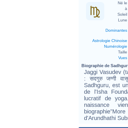
Né le 
à 
Soleil 
Lune 
Dominantes
Astrologie Chinoise
Numérologie
Taille 
Vues
Biographie de Sadhguru
Jaggi Vasudev (ta
: सदगुरु जग्गी 
Sadhguru, est un
de l'Isha Found
lucratif de yo
naissance vi
biographie"M
d'Arundhathi Su