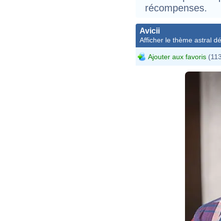
récompenses.
Avicii
Afficher le thème astral dét
Ajouter aux favoris
(113