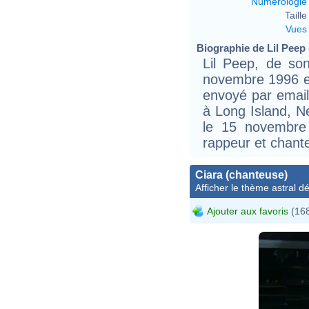
Numérologie
Taille 
Vues
Biographie de Lil Peep (
Lil Peep, de so
novembre 1996 e
envoyé par emai
à Long Island, N
le 15 novembre
rappeur et chant
Ciara (chanteuse)
Afficher le thème astral dét
Ajouter aux favoris
(168