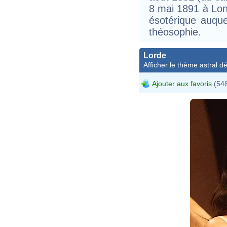
8 mai 1891 à Lond
ésotérique auqu
théosophie.
Lorde
Afficher le thème astral dét
Ajouter aux favoris
(548