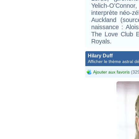
Yelich-O'Conno
interprète néo-z
Auckland (sourc
naissance : Alois
The Love Club E
Royals.
Hilary Duff
Afficher le thème astral dét
Ajouter aux favoris
(329