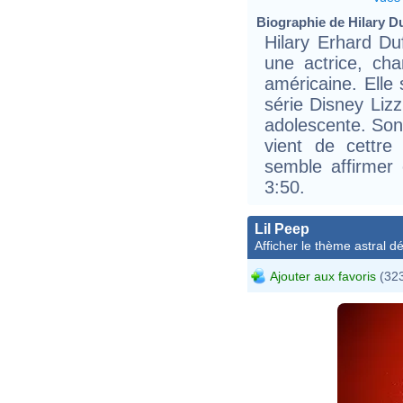
Biographie de Hilary Duf
Hilary Erhard Du
une actrice, ch
américaine. Elle 
série Disney Lizz
adolescente. Son
vient de cettr
semble affirmer
3:50.
Lil Peep
Afficher le thème astral dét
Ajouter aux favoris
(323