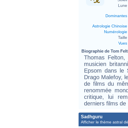
Lune 
Dominantes
Astrologie Chinoise
Numérologie
Taille 
Vues
Biographie de Tom Felto
Thomas Felton, 
musicien britan
Epsom dans le S
Drago Malefoy, le
de films du mêm
renommée mondia
critique, lui re
derniers films de 
Sadhguru
Afficher le thème astral dét