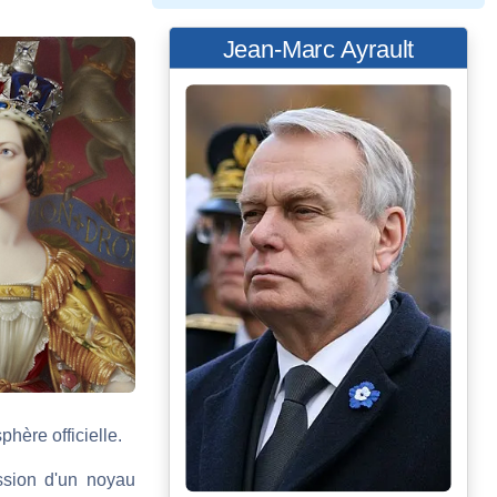
Jean-Marc Ayrault
hère officielle.
ession d'un noyau