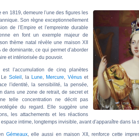
e en 1819, demeure l'une des figures les
ritannique. Son règne exceptionnellement
ion de l'Empire et l'empreinte durable
rienne en font un exemple majeur de
 son thème natal révèle une maison XII
 de dominante, ce qui permet d'aborder
ire et intériorisée du pouvoir.
t est l'accumulation de cinq planètes
. Le
Soleil
, la
Lune
,
Mercure
,
Vénus
et
ce l'identité, la sensibilité, la pensée,
tion dans une zone de retrait, de secret et
Une telle concentration ne décrit pas
rotégée du regard. Elle suggère une
ons, les attachements et les réactions
space intime, longtemps invisible, avant d'apparaître dans la sp
en
Gémeaux
, elle aussi en maison XII, renforce cette impr