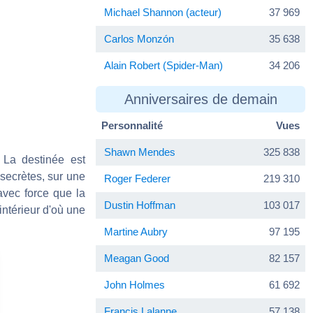
Michael Shannon (acteur)
37 969
Carlos Monzón
35 638
Alain Robert (Spider-Man)
34 206
Anniversaires de demain
Personnalité
Vues
Shawn Mendes
325 838
 La destinée est
 secrètes, sur une
Roger Federer
219 310
avec force que la
Dustin Hoffman
103 017
intérieur d'où une
Martine Aubry
97 195
Meagan Good
82 157
John Holmes
61 692
Francis Lalanne
57 138