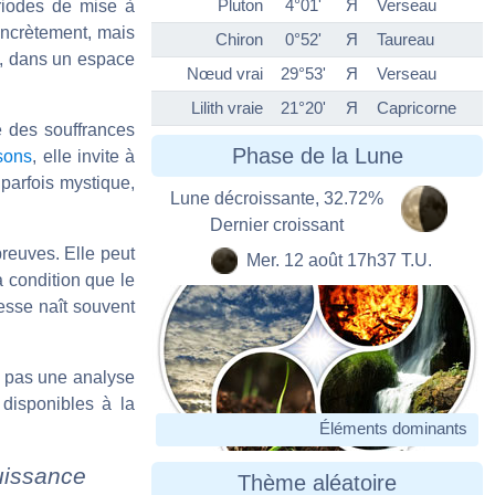
Pluton
4°01'
Я
Verseau
périodes de mise à
oncrètement, mais
Chiron
0°52'
Я
Taureau
e, dans un espace
Nœud vrai
29°53'
Я
Verseau
Lilith vraie
21°20'
Я
Capricorne
e des souffrances
Phase de la Lune
sons
, elle invite à
parfois mystique,
Lune décroissante, 32.72%
Dernier croissant
reuves. Elle peut
Mer. 12 août 17h37 T.U.
à condition que le
hesse naît souvent
nc pas une analyse
 disponibles à la
Éléments dominants
uissance
Thème aléatoire