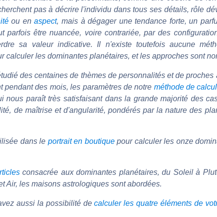
herchent pas à décrire l'individu dans tous ses détails, rôle d
ité
ou en
aspect
, mais à dégager une tendance forte, un parf
t parfois être nuancée, voire contrariée, par des configuratio
dre sa valeur indicative. Il n'existe toutefois aucune méth
r calculer les dominantes planétaires, et les approches sont n
tudié des centaines de thèmes de personnalités et de proches a
nt pendant des mois, les paramètres de notre
méthode de calcu
ui nous paraît très satisfaisant dans la grande majorité des ca
alité, de maîtrise et d'angularité, pondérés par la nature des pla
tilisée dans le
portrait en boutique
pour calculer les onze domin
rticles
consacrée aux dominantes planétaires, du Soleil à Plut
et Air, les maisons astrologiques sont abordées.
avez aussi la possibilité de
calculer les quatre éléments de vot