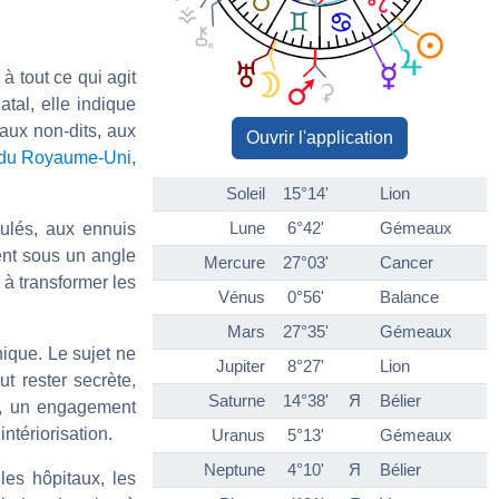
à tout ce qui agit
tal, elle indique
aux non-dits, aux
Ouvrir l'application
a du Royaume-Uni
,
Soleil
15°14'
Lion
Lune
6°42'
Gémeaux
ulés, aux ennuis
ment sous un angle
Mercure
27°03'
Cancer
, à transformer les
Vénus
0°56'
Balance
Mars
27°35'
Gémeaux
hique. Le sujet ne
Jupiter
8°27'
Lion
ut rester secrète,
Saturne
14°38'
Я
Bélier
e, un engagement
ntériorisation.
Uranus
5°13'
Gémeaux
Neptune
4°10'
Я
Bélier
les hôpitaux, les