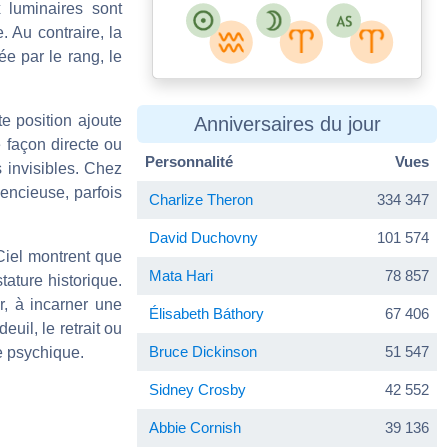
 luminaires sont
. Au contraire, la
ée par le rang, le
e position ajoute
Anniversaires du jour
e façon directe ou
Personnalité
Vues
s invisibles. Chez
lencieuse, parfois
Charlize Theron
334 347
David Duchovny
101 574
Ciel montrent que
Mata Hari
78 857
stature historique.
r, à incarner une
Élisabeth Báthory
67 406
uil, le retrait ou
Bruce Dickinson
51 547
e psychique.
Sidney Crosby
42 552
Abbie Cornish
39 136