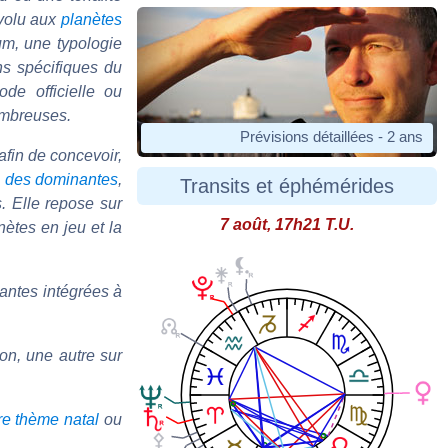
évolu aux
planètes
um, une typologie
ns spécifiques du
ode officielle ou
ombreuses.
Prévisions détaillées - 2 ans
fin de concevoir,
l des dominantes
,
Transits et éphémérides
s. Elle repose sur
7 août, 17h21 T.U.
nètes en jeu et la
antes intégrées à
on, une autre sur
re thème natal
ou