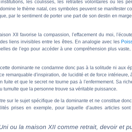
institutions, les coulisses, les retraites volontaires ou les 
II domine le thème natal, ces symboles peuvent se manifester c
ue, par le sentiment de porter une part de son destin en marg
aison XII favorise la compassion, l'effacement du moi, l'écout
 des liens invisibles entre les êtres. En analogie avec les
Pois
tuelles de l'ego pour accéder à une compréhension plus vaste, 
, cette dominante ne condamne donc pas à la solitude ni aux ép
e remarquable d'inspiration, de lucidité et de force intérieure, 
en fuite et que le secret ne tourne pas à l'enfermement. Sa ric
du tumulte que la personne trouve sa véritable puissance.
entre sur le sujet spécifique de la dominante et ne constitue do
tés prises en exemple, pour laquelle d'autres articles sont
ni ou la maison XII comme retrait, devoir et p