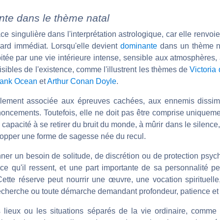
nte dans le thème natal
 singulière dans l'interprétation astrologique, car elle renvoie 
gard immédiat. Lorsqu'elle devient
dominante
dans un thème na
tée par une vie intérieure intense, sensible aux atmosphères, 
sibles de l'existence, comme l'illustrent les thèmes de
Victori
rank Ocean
et
Arthur Conan Doyle
.
ellement associée aux épreuves cachées, aux ennemis dissim
renoncements. Toutefois, elle ne doit pas être comprise unique
la capacité à se retirer du bruit du monde, à mûrir dans le silence
velopper une forme de sagesse née du recul.
ner un besoin de solitude, de discrétion ou de protection psyc
 ce qu'il ressent, et une part importante de sa personnalité pe
tte réserve peut nourrir une œuvre, une vocation spirituell
recherche ou toute démarche demandant profondeur, patience et i
lieux ou les situations séparés de la vie ordinaire, comme 