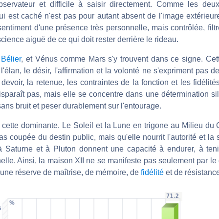
servateur et difficile à saisir directement. Comme les deux
i est caché n'est pas pour autant absent de l'image extérieure
entiment d'une présence très personnelle, mais contrôlée, filtr
cience aiguë de ce qui doit rester derrière le rideau.
n
Bélier
, et Vénus comme Mars s'y trouvent dans ce signe. Cett
l'élan, le désir, l'affirmation et la volonté ne s'expriment pas d
devoir, la retenue, les contraintes de la fonction et les fidélité
 disparaît pas, mais elle se concentre dans une détermination si
 sans bruit et peser durablement sur l'entourage.
cette dominante. Le Soleil et la Lune en trigone au Milieu du 
as coupée du destin public, mais qu'elle nourrit l'autorité et la 
à Saturne et à Pluton donnent une capacité à endurer, à teni
elle. Ainsi, la maison XII ne se manifeste pas seulement par le de
i une réserve de maîtrise, de mémoire, de
fidélité
et de résistanc