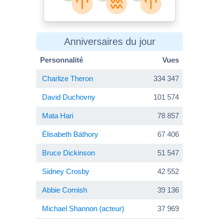
Anniversaires du jour
Personnalité
Vues
Charlize Theron
334 347
David Duchovny
101 574
Mata Hari
78 857
Élisabeth Báthory
67 406
Bruce Dickinson
51 547
Sidney Crosby
42 552
Abbie Cornish
39 136
Michael Shannon (acteur)
37 969