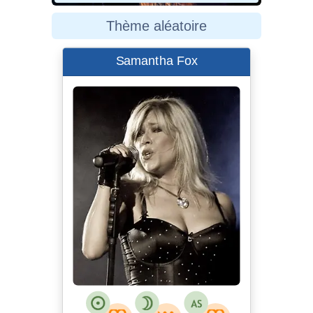
Thème aléatoire
Samantha Fox
Samantha_Fox_in_Lombardy.jpg
Elena Fontana
Tabercil
talk
Samantha_Fox_in_Lombardy.jpg