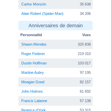
Carlos Monzón
35 638
Alain Robert (Spider-Man)
34 206
Anniversaires de demain
Personnalité
Vues
Shawn Mendes
325 838
Roger Federer
219 310
Dustin Hoffman
103 017
Martine Aubry
97 195
Meagan Good
82 157
John Holmes
61 692
Francis Lalanne
57 138
Beatrice d'York
53 315