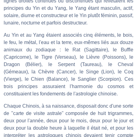
lignes droites continues ou discontinues qui reflétaient les
principes du Yin et du Yang, le Yang étant masculin, actif,
solaire, diurne et constructeur et le Yin plutôt féminin, passif,
lunaire, nocturne et parfois destructeur.
Au Yin et au Yang étaient associés cinq éléments, le bois,
le feu, le métal, l'eau et la terre, eux-mêmes liés aux douze
animaux du zodiaque : le Rat (Sagittaire), le Buffle
(Capricorne), le Tigre (Verseau), le Lièvre (Poissons), le
Dragon (Bélier), le Serpent (Taureau), le Cheval
(Gémeaux), la Chèvre (Cancer), le Singe (Lion), le Coq
(Vierge), le Chien (Balance), le Sanglier (Scorpion). Ces
trois principes assuraient l'harmonie du cosmos et
constituaient les fondements de l'astrologie chinoise.
Chaque Chinois, à sa naissance, disposait donc d'une sorte
de "carte de visite astrale" composée de huit trigrammes,
deux pour l'année, deux pour le mois, deux pour le jour et
deux pour la double heure à laquelle il était né, et pour les
interpréter les astrologues chinois devaient tenir compte