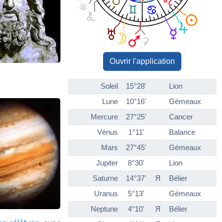
Ouvrir l'application
Soleil
15°28'
Lion
Lune
10°16'
Gémeaux
Mercure
27°25'
Cancer
Vénus
1°11'
Balance
Mars
27°45'
Gémeaux
Jupiter
8°30'
Lion
Saturne
14°37'
Я
Bélier
Uranus
5°13'
Gémeaux
Neptune
4°10'
Я
Bélier