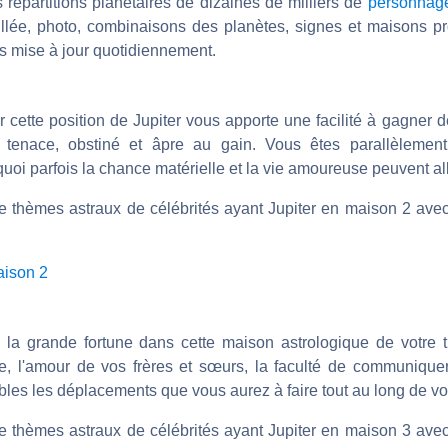
répartitions planétaires de dizaines de milliers de
personnage
illée, photo, combinaisons des planètes, signes et maisons p
s mise à jour quotidiennement.
 cette position de Jupiter vous apporte une facilité à gagner d
tenace, obstiné et âpre au gain. Vous êtes parallèlemen
uoi parfois la chance matérielle et la vie amoureuse peuvent all
e thèmes astraux de célébrités ayant Jupiter en maison 2 avec 
aison 2
e la grande fortune dans cette maison astrologique de votre
lle, l'amour de vos frères et sœurs, la faculté de communique
bles les déplacements que vous aurez à faire tout au long de vot
e thèmes astraux de célébrités ayant Jupiter en maison 3 avec 