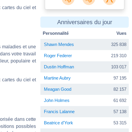
cartes du ciel et
Anniversaires du jour
Personnalité
Vues
Shawn Mendes
325 838
s maladies et une
dans votre travail
Roger Federer
219 310
eur, populaire et
Dustin Hoffman
103 017
Martine Aubry
97 195
cartes du ciel et
Meagan Good
82 157
John Holmes
61 692
Francis Lalanne
57 138
orisée dans cette
Beatrice d'York
53 315
sitions possibles