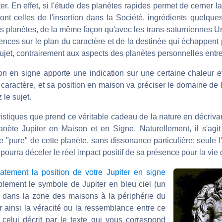
iter. En effet, si l'étude des planètes rapides permet de cerner l
ont celles de l'insertion dans la Société, ingrédients quelques
ces planètes, de la même façon qu'avec les trans-saturniennes 
nces sur le plan du caractère et de la destinée qui échappent 
sujet, contrairement aux aspects des planètes personnelles entre
ion en signe apporte une indication sur une certaine chaleur 
de caractère, et sa position en maison va préciser le domaine de 
 le sujet.
istiques que prend ce véritable cadeau de la nature en décrivan
anète Jupiter en Maison et en Signe. Naturellement, il s'agit 
"pure" de cette planète, sans dissonance particulière; seule l
ourra déceler le réel impact positif de sa présence pour la vie 
atement la position de votre Jupiter en signe
lement le symbole de Jupiter en bleu ciel (un
 dans la zone des maisons à la périphérie du
er ainsi la véracité ou la ressemblance entre ce
t celui décrit par le texte qui vous correspond