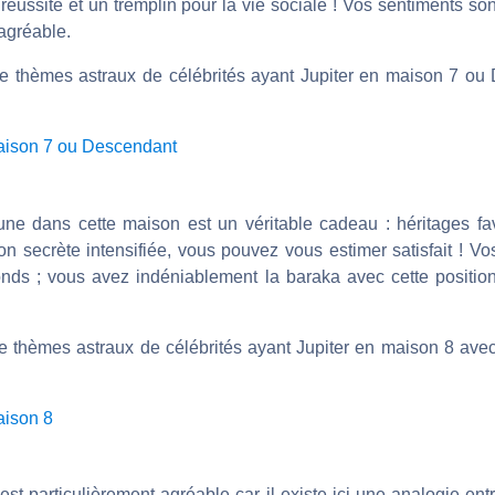
réussite et un tremplin pour la vie sociale ! Vos sentiments s
agréable.
de thèmes astraux de célébrités ayant Jupiter en maison 7 o
maison 7 ou Descendant
une dans cette maison est un véritable cadeau : héritages fav
ion secrète intensifiée, vous pouvez vous estimer satisfait ! V
nds ; vous avez indéniablement la baraka avec cette positio
e thèmes astraux de célébrités ayant Jupiter en maison 8 avec 
aison 8
st particulièrement agréable car il existe ici une analogie entr