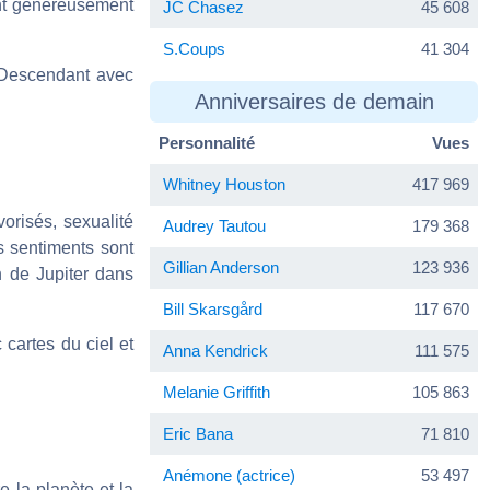
ont généreusement
JC Chasez
45 608
S.Coups
41 304
u Descendant avec
Anniversaires de demain
Personnalité
Vues
Whitney Houston
417 969
orisés, sexualité
Audrey Tautou
179 368
os sentiments sont
Gillian Anderson
123 936
n de Jupiter dans
Bill Skarsgård
117 670
cartes du ciel et
Anna Kendrick
111 575
Melanie Griffith
105 863
Eric Bana
71 810
Anémone (actrice)
53 497
e la planète et la