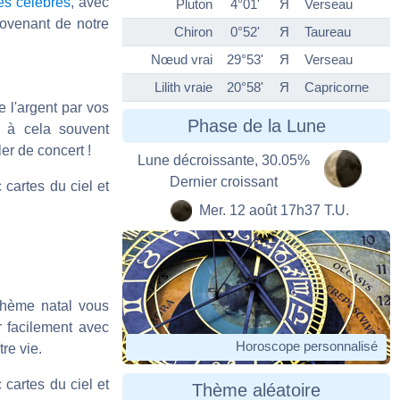
s célèbres
, avec
Pluton
4°01'
Я
Verseau
rovenant de notre
Chiron
0°52'
Я
Taureau
Nœud vrai
29°53'
Я
Verseau
Lilith vraie
20°58'
Я
Capricorne
e l'argent par vos
Phase de la Lune
t à cela souvent
er de concert !
Lune décroissante, 30.05%
Dernier croissant
cartes du ciel et
Mer. 12 août 17h37 T.U.
 thème natal vous
r facilement avec
Horoscope personnalisé
re vie.
cartes du ciel et
Thème aléatoire