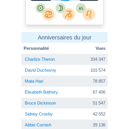
Anniversaires du jour
Personnalité
Vues
Charlize Theron
334 347
David Duchovny
101 574
Mata Hari
78 857
Élisabeth Báthory
67 406
Bruce Dickinson
51 547
Sidney Crosby
42 552
Abbie Cornish
39 136